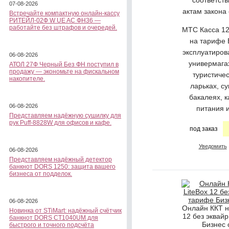
07-08-2026
актам закона
Встречайте компактную онлайн-кассу
РИТЕЙЛ-02Ф W UE AC ФН36 —
работайте без штрафов и очередей.
МТС Касса 12
на тарифе 
эксплуатирова
06-08-2026
универмага
АТОЛ 27Ф Черный Без ФН поступил в
продажу — экономьте на фискальном
туристиче
накопителе.
ларьках, с
бакалеях, 
06-08-2026
питания 
Представляем надёжную сушилку для
рук Puff-8828W для офисов и кафе.
под заказ
Уведомить
06-08-2026
Представляем надёжный детектор
банкнот DORS 1250: защита вашего
бизнеса от подделок.
06-08-2026
Онлайн ККТ н
Новинка от STiMart: надёжный счётчик
12 без эквай
банкнот DORS CT1040UM для
Бизнес 
быстрого и точного подсчёта