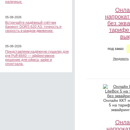
наличных.
Онла
напрокат
05-08-2026
без экв
Встречайте надёжный счётчик
банкнот DORS 620 АS: точность и
тарифе
скорость в каждом движении.
вык
05-08-2026
под заказ
Представляем надёжную сушилку для
рук Puff-8840 — эффективное
Уведомить
решение для офиса, кафе и
спортзала.
Онлайн ККТ н
5 на тариф
эквайринг
Онла
напрокат