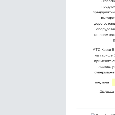
- классн
предло
предприятий
выгадат
дорогостоящ
оборудова
канонам зак
К
МТС Касса 5 
на тарифе 
применятьс
лавках, у
супермаркет
под заказ
Уведомить