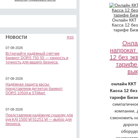
Онлайн ККТ
Касса 12 без
тарифе Биз
Новости
RSS
Онла
07-08-2026
напрокат
Встречайте надёжный счётчик
12 без эк
банкнот DORS 750 S5 — скорость и
точность для вашего бизнеса.
тарифе
вык
07-08-2026
онлайн ККТ
Надёжная защита кассы:
представляем детектор банкнот
Касса 12 без
DORS 1050A в STiMart.
тарифе Бизн
симпатично
07-08-2026
компании,
Представляем надёжную сушилку для
сэкономить н
рук KAI 1500 W 01251.W — выбор для
бизнеса.
дорого
оборудо
соответст