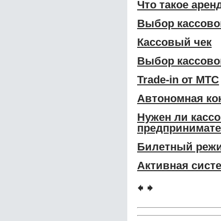
Что такое арен
Выбор кассово
Кассовый чек
Выбор кассово
Trade-in от МТС
Автономная ко
Нужен ли касс
предпринимат
Билетный режи
Активная систе
🠸
🠺