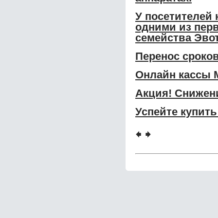
У посетителей 
одними из перв
семейства Эвот
Перенос сроко
Онлайн кассы 
Акция! Снижени
Успейте купить
🠸
🠺