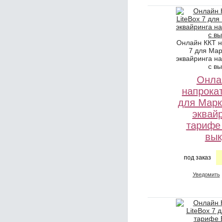
Онлайн ККТ н
7 для Мар
эквайринга н
с в
Онла
напрокат
для Марк
эквай
тарифе
вык
под заказ
Уведомить