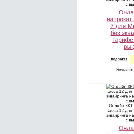
с в
Онла
напрокат
7 для М
без экв
тарифе
вык
под заказ
Уведомить
Онлайн ККТ
Касса 12 для
эквайринга н
с в
Онла