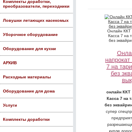
Комплекты доработки,
преобразователи, переходники
Ловушки летающих насекомых
Онлайн ККТ
Уборочное оборудование
Касса 7 на 
без эквайри
Оборудование для кухни
Онла
напрокат
АРХИВ
7 на тар
без экв
Расходные материалы
вык
Оборудование для дома
онлайн ККТ
Касса 7 на 
без эквайри
Услуги
супер спецп
предприят
Комплекты доработки
разрешающе
купле дорог