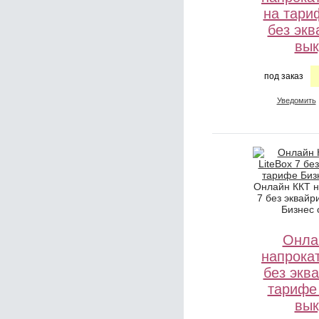
на тари
без экв
вык
под заказ
Уведомить
Онлайн ККТ н
7 без эквайр
Бизнес 
Онла
напрокат
без экв
тарифе
вык