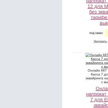
напрокат
12 для 
без экв
тарифе
вык
под заказ
Уведомить
Онлайн ККТ
Касса 7 д
эквайринга н
с в
Онла
напрокат
7 для 
эквай