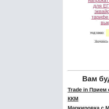
напрокат
для Е
эквай
тарифе
вык
под заказ
Уведомить
Вам бу
Trade in Прием
ККМ
Маркировка с 