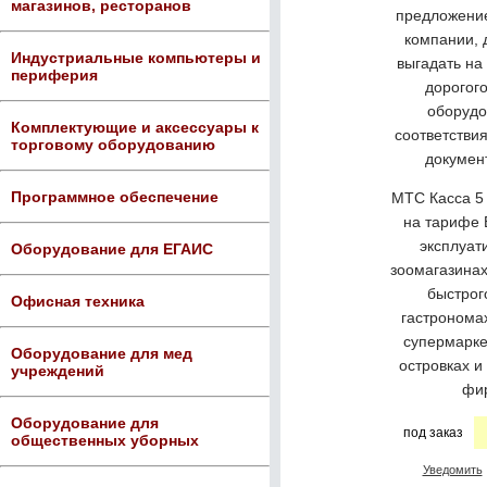
магазинов, ресторанов
предложение
компании,
Индустриальные компьютеры и
выгадать на
периферия
дорогого
оборудо
Комплектующие и аксессуары к
соответстви
торговому оборудованию
докумен
Программное обеспечение
МТС Касса 5 
на тарифе 
эксплуат
Оборудование для ЕГАИС
зоомагазинах
быстрог
Офисная техника
гастронома
супермарке
Оборудование для мед
островках и
учреждений
фи
Оборудование для
под заказ
общественных уборных
Уведомить