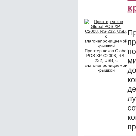
к
П
п
п
Принтер чеков Global
POS XP-C2008, RS-
м
232, USB, с
влагонепроницаемой
до
крышкой
ко
д
лу
с
к
пр