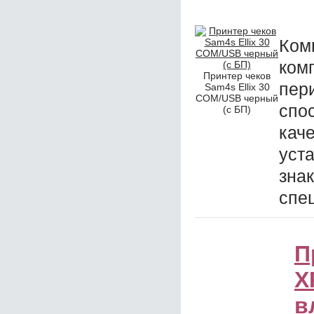
Ко
ком
Принтер чеков
пер
Sam4s Ellix 30
COM/USB черный
спо
(с БП)
ка
уст
зн
спе
П
X
в