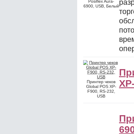
раз
Posiflex Aura-
6900, USB, Белый
то
обс
пот
вре
опе
Пр
XP
Принтер чеков
Global POS XP-
F900, RS-232,
USB
При
69