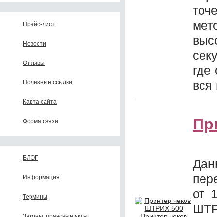
точ
мет
Прайс-лист
выс
Новости
сек
Отзывы
где
вся
Полезные ссылки
Карта сайта
Пр
Форма связи
БЛОГ
Дан
пер
Информация
от 
Термины
ШТ
Принтер чеков
Законы, правовые акты