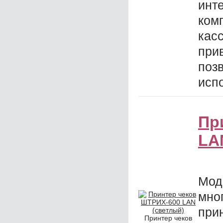
ин
ком
ка
при
по
исп
Пр
LA
Мо
мн
при
Принтер чеков