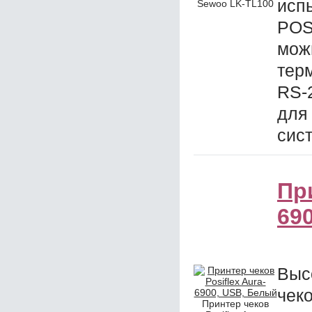
исп
Sewoo LK-TL100
POS
мож
тер
RS-
для
сис
При
69
Выс
чек
Принтер чеков