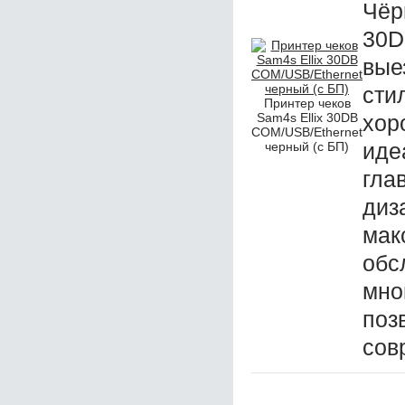
Чёр
30D
вые
сти
Принтер чеков
Sam4s Ellix 30DB
хор
COM/USB/Ethernet
иде
черный (с БП)
гл
ди
ма
о
мн
по
сов