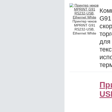
Ком
G9
Принтер чеков
ско
MPRINT G91
RS232-USB,
тор
Ethernet White
дл
тек
ис
терм
Пр
US