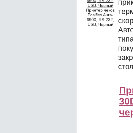
при
тер
Принтер чеков
Posiflex Aura-
ск
6900, RS-232,
USB, Черный
Авт
тип
пок
зак
сто
Пр
30
че