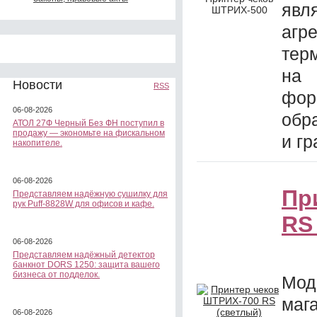
явл
ШТРИХ-500
агр
тер
на
Новости
RSS
фор
06-08-2026
обр
АТОЛ 27Ф Черный Без ФН поступил в
продажу — экономьте на фискальном
и г
накопителе.
06-08-2026
Пр
Представляем надёжную сушилку для
рук Puff-8828W для офисов и кафе.
RS
06-08-2026
Представляем надёжный детектор
банкнот DORS 1250: защита вашего
бизнеса от подделок.
Мод
маг
06-08-2026