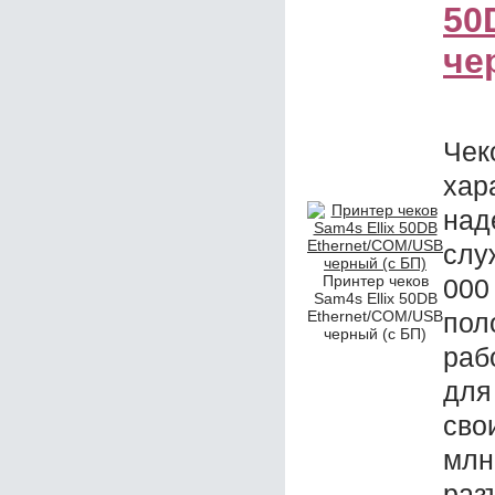
50
че
Чек
ха
на
слу
Принтер чеков
000
Sam4s Ellix 50DB
Ethernet/COM/USB
пол
черный (с БП)
раб
дл
сво
млн
раз