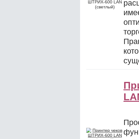
рас
ШТРИХ-600 LAN
(светлый)
име
опт
тор
Пра
кот
сущ
Пр
LA
Пр
фун