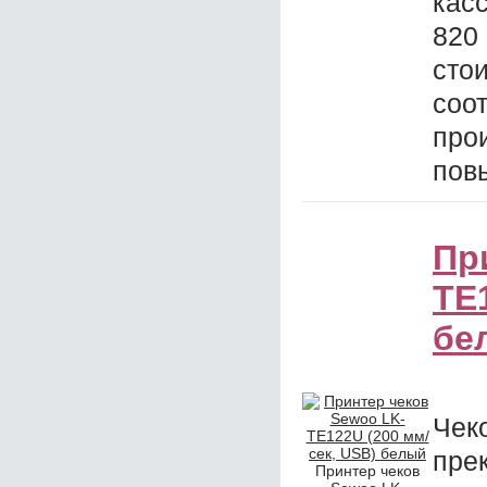
кас
820
сто
соо
про
пов
Пр
TЕ
бе
Чек
пре
Принтер чеков