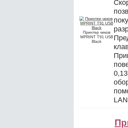
Ско
поз
пок
раз
Принтер чеков
Пре
MPRINT T91 USB
Black
кла
При
пов
0,1
обо
пом
LAN
Пр