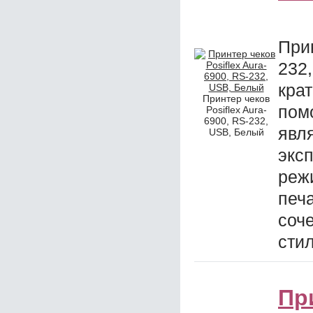
При
23
кра
Принтер чеков
пом
Posiflex Aura-
6900, RS-232,
явл
USB, Белый
экс
реж
печ
соч
сти
При