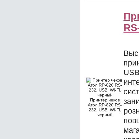
Пр
RS-
Выс
при
USB
инт
сист
зан
Принтер чеков
Атол RP-820 RS-
роз
232, USB, Wi-Fi,
черный
пов
маг