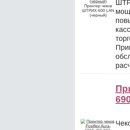
ШТ
Принтер чеков
мощ
ШТРИХ-600 LAN
(черный)
пов
кас
тор
При
обс
рас
При
69
Чек