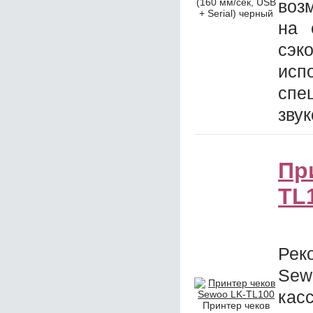
(160 мм/сек, USB
воз
+ Serial) черный
на 
сэк
исп
спе
звук
Пр
TL
Рек
Sew
кас
Принтер чеков