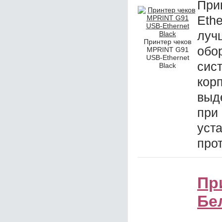
При
Eth
луч
Принтер чеков
обо
MPRINT G91
USB-Ethernet
сис
Black
ко
выд
при
ус
прот
Пр
Бе