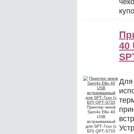
чек
куп
Пр
40
SP
Дл
исп
тер
Принтер чеков
при
Sam4s Ellix 40
USB
вс
встраиваемый
Уст
для SPT-7xxx (с
БП) QPT-S733