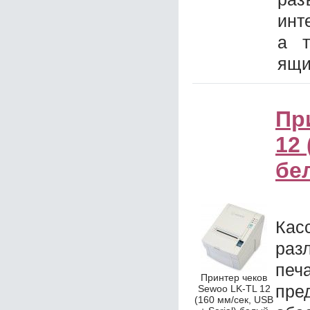
инт
а т
ящи
Пр
12 
бе
Кас
раз
печ
Принтер чеков
пр
Sewoo LK-TL 12
(160 мм/сек, USB