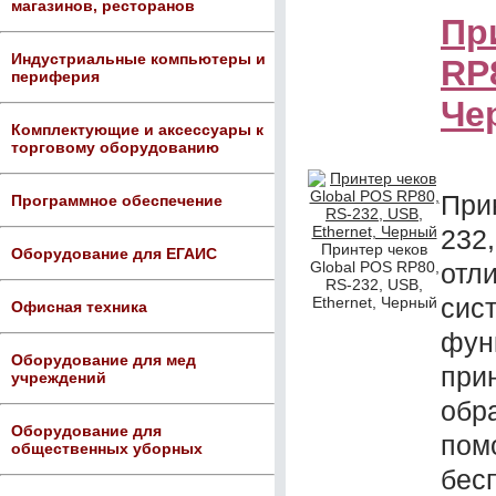
магазинов, ресторанов
Пр
Индустриальные компьютеры и
RP8
периферия
Че
Комплектующие и аксессуары к
торговому оборудованию
При
Программное обеспечение
232
Принтер чеков
Оборудование для ЕГАИС
Global POS RP80,
отл
RS-232, USB,
си
Ethernet, Черный
Офисная техника
фун
Оборудование для мед
пр
учреждений
обр
Оборудование для
пом
общественных уборных
бес