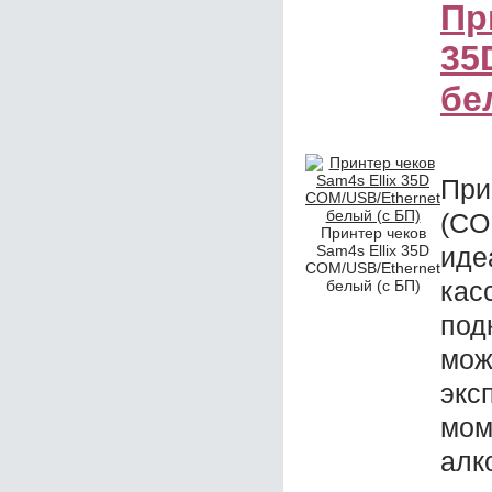
Пр
35
бе
Пр
(CO
Принтер чеков
Sam4s Ellix 35D
иде
COM/USB/Ethernet
ка
белый (с БП)
под
мо
эк
мо
алк