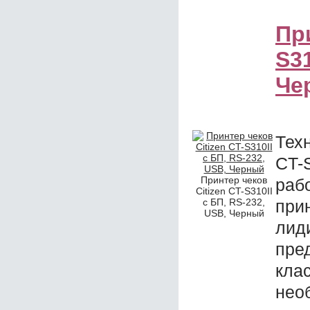
При
S31
Че
Тех
CT-
Принтер чеков
раб
Citizen CT-S310II
с БП, RS-232,
при
USB, Черный
ли
пр
кл
нео