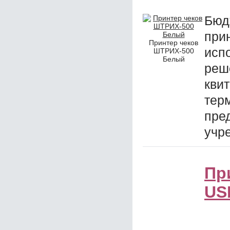
Бюд
при
Принтер чеков
исп
ШТРИХ-500
Белый
реш
кви
тер
пре
учр
Пр
US