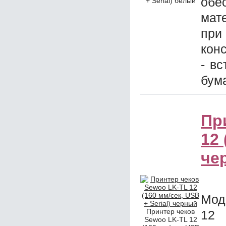
обе
+ Serial) белый
мат
при
кон
- в
бум
Пр
12 
че
Мод
Принтер чеков
12 
Sewoo LK-TL 12