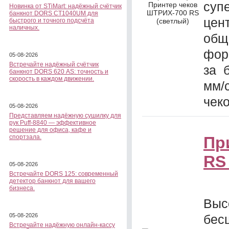
суп
Принтер чеков
Новинка от STiMart: надёжный счётчик
ШТРИХ-700 RS
банкнот DORS CT1040UM для
цен
быстрого и точного подсчёта
(светлый)
наличных.
общ
фор
05-08-2026
Встречайте надёжный счётчик
за 
банкнот DORS 620 АS: точность и
скорость в каждом движении.
мм/
чек
05-08-2026
Представляем надёжную сушилку для
рук Puff-8840 — эффективное
решение для офиса, кафе и
спортзала.
Пр
RS
05-08-2026
Встречайте DORS 125: современный
детектор банкнот для вашего
бизнеса.
Выс
05-08-2026
бе
Встречайте надёжную онлайн-кассу