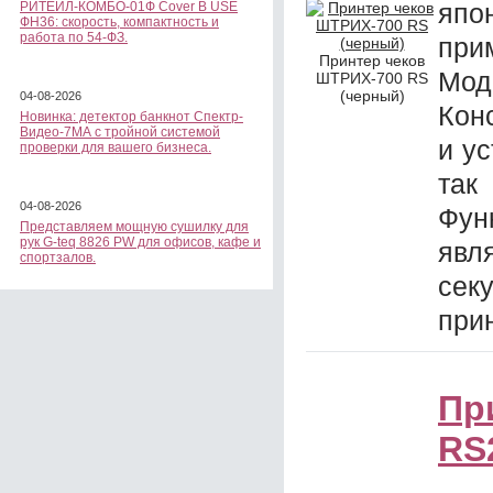
яп
РИТЕЙЛ-КОМБО-01Ф Cover B USE
ФН36: скорость, компактность и
работа по 54-ФЗ.
при
Принтер чеков
Мод
ШТРИХ-700 RS
(черный)
04-08-2026
Кон
Новинка: детектор банкнот Спектр-
Видео-7МА с тройной системой
и ус
проверки для вашего бизнеса.
так
04-08-2026
Фу
Представляем мощную сушилку для
рук G-teq 8826 PW для офисов, кафе и
явл
спортзалов.
се
при
Пр
RS