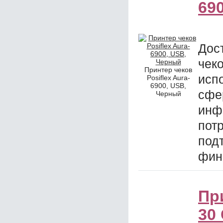
69
Дос
чек
Принтер чеков
исп
Posiflex Aura-
6900, USB,
сф
Черный
ин
пот
по
фин
Пр
30