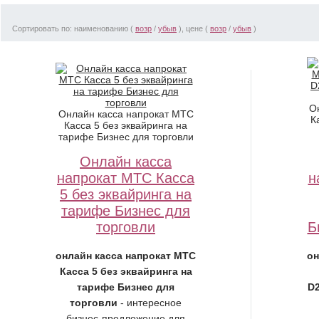
Сортировать по: наименованию (
возр
/
убыв
), цене (
возр
/
убыв
)
О
Онлайн касса напрокат МТС
К
Касса 5 без эквайринга на
тарифе Бизнес для торговли
Онлайн касса
напрокат МТС Касса
н
5 без эквайринга на
тарифе Бизнес для
торговли
Б
онлайн касса напрокат МТС
он
Касса 5 без эквайринга на
тарифе Бизнес для
D2
торговли
- интересное
бизнес-предложение для