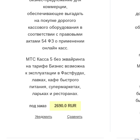
коммерции,
обеспечивающее выгадать
д
на покупке дорогого
кассового оборудования в
об
соответствии с правовыми
актами 54 ФЗ о применении
онлайн касс.
МТС Касса 5 без эквайринга
на тарифе Бизнес возможна
М
к эксплуатации в Фастфудах,
лавках, кафе быстрого
питания, супермаркетах,
ларьках и ресторанах.
б
б
2690.0 RUR
под заказ
Уведомить
Сравнить