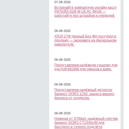
07-08-2026
Встречайте компактную онлайн-кассу
РИТЕЙЛ-02Ф W UE AC ФН36 —
работайте без штрафов и очередей.
06-08-2026
АТОЛ 27Ф Черный Без ФН поступил в
продажу — экономьте на фискальном
накопителе.
06-08-2026
Представляем надёжную сушилку для
рук Puff-8828W для офисов и кафе.
06-08-2026
Представляем надёжный детектор
банкнот DORS 1250: защита вашего
бизнеса от подделок.
06-08-2026
Новинка от STiMart: надёжный счётчик
банкнот DORS CT1040UM для
быстрого и точного подсчёта