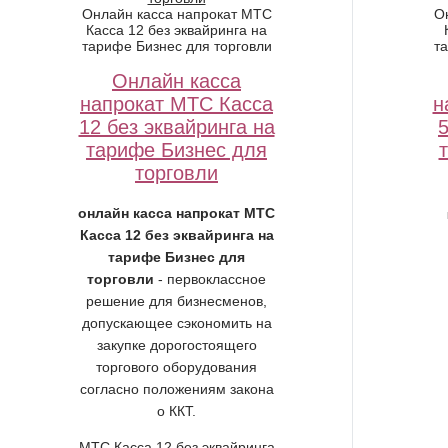
Онлайн касса напрокат МТС
О
Касса 12 без эквайринга на
тарифе Бизнес для торговли
т
Онлайн касса
напрокат МТС Касса
н
12 без эквайринга на
5
тарифе Бизнес для
торговли
онлайн касса напрокат МТС
Касса 12 без эквайринга на
тарифе Бизнес для
торговли
- первоклассное
решение для бизнесменов,
допускающее сэкономить на
закупке дорогостоящего
торгового оборудования
согласно положениям закона
о ККТ.
МТС Касса 12 без эквайринга