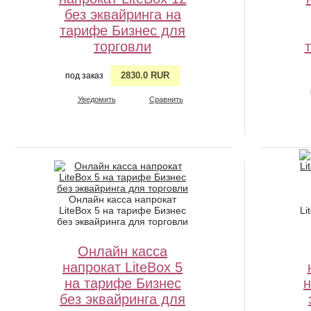
без эквайринга на
тарифе Бизнес для
торговли
2830.0 RUR
под заказ
Уведомить
Сравнить
Онлайн касса напрокат
LiteBox 5 на тарифе Бизнес
Li
без эквайринга для торговли
Онлайн касса
напрокат LiteBox 5
на тарифе Бизнес
н
без эквайринга для