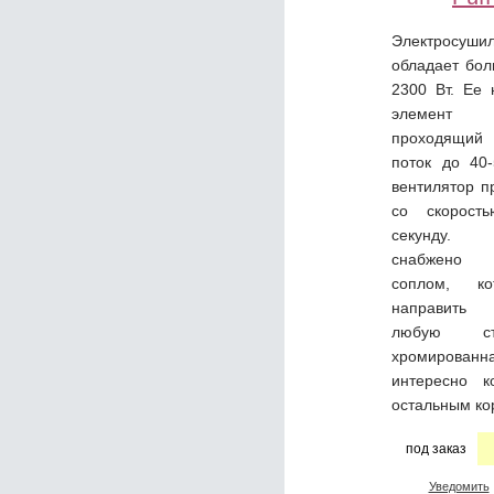
Электросуши
обладает бо
2300 Вт. Ее 
элемент 
проходящи
поток до 40-
вентилятор п
со скорост
секунду.
снабжено
соплом, к
направить
любую ст
хромированн
интересно к
остальным ко
под заказ
Уведомить