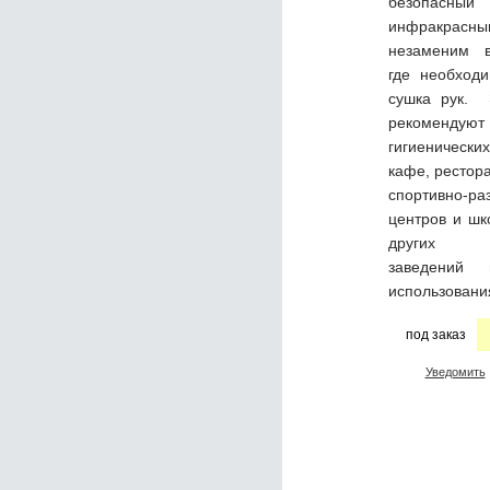
безопасн
инфракрасны
незаменим 
где необход
сушка рук. 
рекомендуют 
гигиенически
кафе, рестора
спортивно-ра
центров и шк
других о
заведений
использовани
под заказ
Уведомить