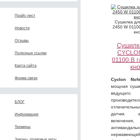
Прайс-лист
Сушилка дл
2450 W 01100
Новости
кн
Отзывы
Сушилк
CYCLON
Полезные ссылки
01100.B 
кн
Карта сайта
Форма связи
Cyclon Nof
мощная суши
ведущего
производ
БЛОГ
отличительны
датчик авт
Информация
включени
Термины
антивандаль
нержавею
Законы, правовые акты