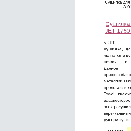
Сушилка для 
W 0
Сушилка 
JET 1760
V-JET -
сушилка, це
является в ц
низкой и 
Данное 
приспособ
металлик явл
представите
Towel, вклю
высокоскорос
электро
вертикальн
рук при сушке