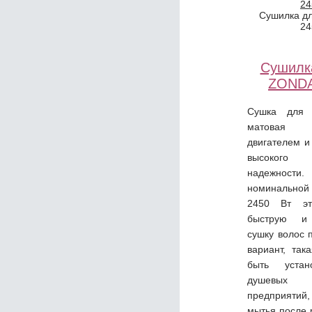
Сушилка д
24
Сушилк
ZONDA
Сушка для
матовая 
двигателем и
высокого
надежност
номинально
2450 Вт эт
быструю и 
сушку волос 
вариант, так
быть уста
душевых
предприяти
мытья после 