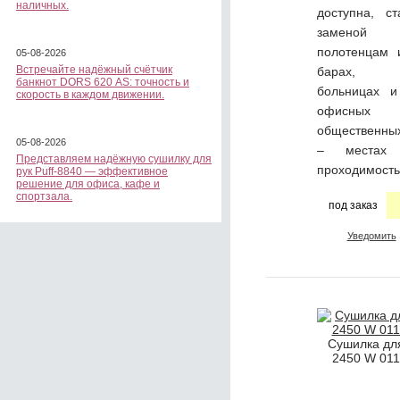
наличных.
доступна, с
заменой
полотенцам 
05-08-2026
Встречайте надёжный счётчик
барах, р
банкнот DORS 620 АS: точность и
больницах и
скорость в каждом движении.
офисных 
общественны
05-08-2026
– местах
Представляем надёжную сушилку для
проходимость
рук Puff-8840 — эффективное
решение для офиса, кафе и
спортзала.
под заказ
Уведомить
Сушилка дл
2450 W 011