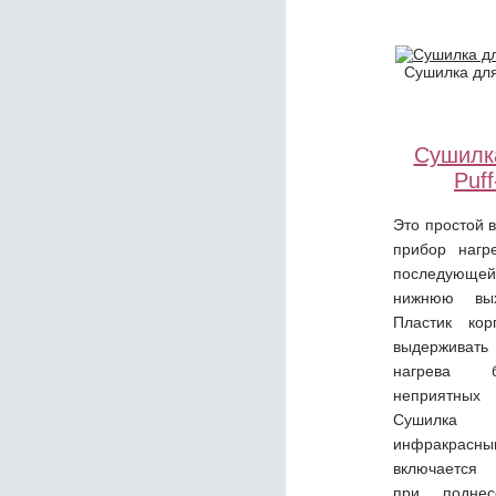
Сушилка для
Сушилк
Puf
Это простой 
прибор нагр
последующей
нижнюю вых
Пластик кор
выдерживат
нагрева 
неприятн
Сушилка
инфракрасн
включается 
при подне