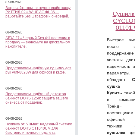
07-08-2026
Встречайте компактную онлайн-кассу
РИТЕЙЛ-02Ф W UE AC ФН36 —
Сушилк
работайте без штрафов и очередей.
CYCLON
01101
06-08-2026
АТОЛ 27Ф Черный Без ФН поступил в
Быстрое вы
продажу — экономьте на фискальном
после и
накопителе.
поддержание
чистоты дли
06-08-2026
надежность и
Представляем надёжную сушилку для
рук Puff-8828W для офисов и кафе.
параметр
обладает
сушка 
06-08-2026
Купить
тако
Представляем надёжный детектор
банкнот DORS 1250: защита вашего
в компан
бизнеса от подделок.
Трейд», 
поставщик
06-08-2026
офисной
Новинка от STiMart: надёжный счётчик
техники.
банкнот DORS CT1040UM для
сушилка, ц
быстрого и точного подсчёта