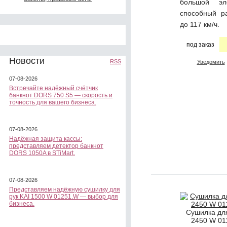
большой эле
способный ра
до 117 км/ч.
под заказ
Новости
RSS
Уведомить
07-08-2026
Встречайте надёжный счётчик
банкнот DORS 750 S5 — скорость и
точность для вашего бизнеса.
07-08-2026
Надёжная защита кассы:
представляем детектор банкнот
DORS 1050A в STiMart.
07-08-2026
Представляем надёжную сушилку для
рук KAI 1500 W 01251.W — выбор для
бизнеса.
Сушилка дл
2450 W 01