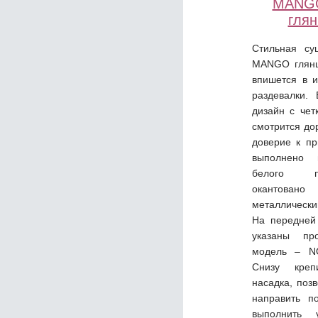
MANGO
гля
Стильная су
MANGO глянц
впишется в 
раздевалки.
дизайн с чет
смотрится до
доверие к пр
выполнено 
белого п
окантовано
металлическ
На передней
указаны пр
модель – 
Снизу креп
насадка, поз
направить п
выполнить 