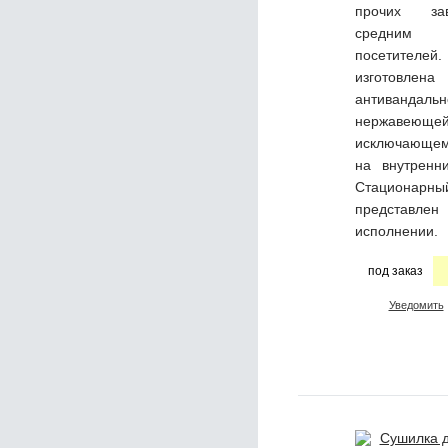
прочих за
средним
посетите
изгото
антивандаль
нержавею
исключающе
на внутренн
Стацион
представ
исполнении.
под заказ
Уведомить