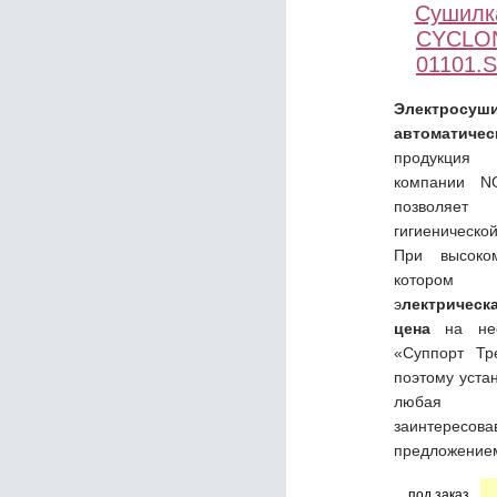
Сушилк
CYCLON
01101.
Электросу
автоматичес
продукци
компании N
позволяет
гигиеническо
При высоко
котором 
э
лектричес
цена
на не
«Суппорт Тр
поэтому уста
любая ор
заинтересова
предложение
под заказ