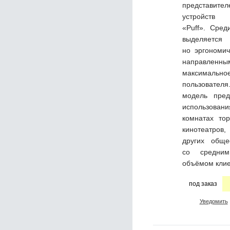
представи
устройств 
«Puff». Сред
выделяется 
но эргономи
направл
максималь
пользоват
модель пред
использован
комнатах тор
кинотеатров
других обще
со средни
объёмом кли
под заказ
Уведомить