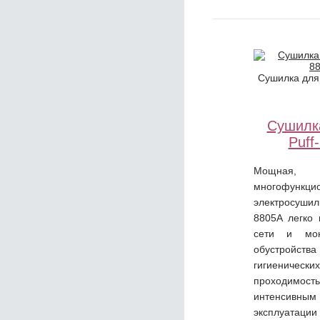
Сушилка для 
Сушилк
Puff
Мощная,
многофункци
электросушилк
8805А легко 
сети и мон
обустройств
гигиенически
проходи
интенсив
эксплуатации