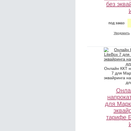
без эква
под заказ
Уведомить
Онлайн ККТ н
7 для Мар
эквайринга н
дл
Онла
напрокат
для Марк
эквай
тарифе 