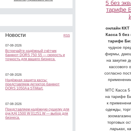
5 без эк
тарифе 
онлайн ККТ
Касса 5 без
Новости
RSS
тарифе Би
07-08-2026
чудное пре
Встречайте надёжный счётчик
фирмы, дающ
банкнот DORS 750 S5 — скорость и
точность для вашего бизнеса.
на закупке 
кассового 
согласно пос
07-08-2026
применении
Надёжная защита кассы:
представляем детектор банкнот
DORS 1050A в STiMart.
МТС Касса 5 
на тарифе Б
к применени
07-08-2026
одежды, торг
Представляем надёжную сушилку для
рук KAI 1500 W 01251.W — выбор для
зоомагазина
бизнеса.
торговых ос
ларьках, к