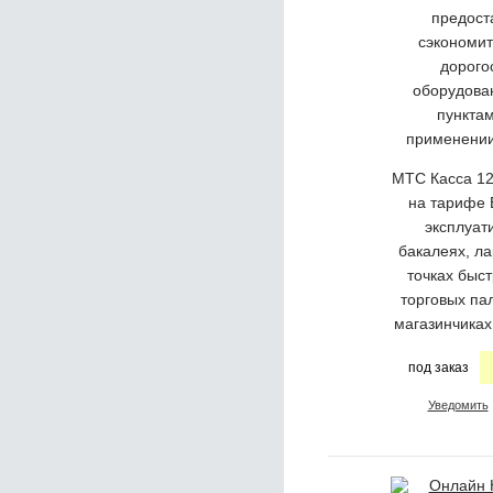
предос
сэкономит
дорого
оборудова
пунктам
применении
МТС Касса 12
на тарифе 
эксплуат
бакалеях, ла
точках быст
торговых пал
магазинчиках
под заказ
Уведомить