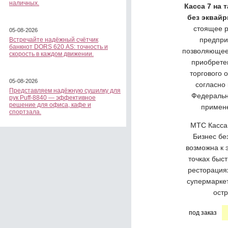
наличных.
Касса 7 на 
без эквайр
стоящее 
05-08-2026
предпри
Встречайте надёжный счётчик
банкнот DORS 620 АS: точность и
позволяющее
скорость в каждом движении.
приобрете
торгового 
05-08-2026
согласно
Представляем надёжную сушилку для
Федеральн
рук Puff-8840 — эффективное
решение для офиса, кафе и
примен
спортзала.
МТС Касса
Бизнес бе
возможна к 
точках быст
ресторация
супермаркет
остр
под заказ