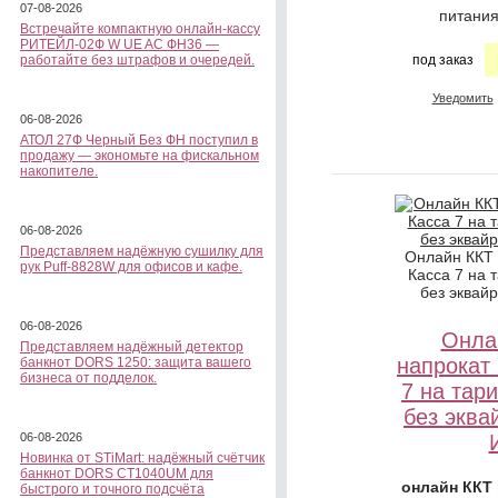
07-08-2026
питания
Встречайте компактную онлайн-кассу
РИТЕЙЛ-02Ф W UE AC ФН36 —
под заказ
работайте без штрафов и очередей.
Уведомить
06-08-2026
АТОЛ 27Ф Черный Без ФН поступил в
продажу — экономьте на фискальном
накопителе.
06-08-2026
Представляем надёжную сушилку для
Онлайн ККТ
рук Puff-8828W для офисов и кафе.
Касса 7 на 
без эквай
06-08-2026
Онла
Представляем надёжный детектор
напрокат
банкнот DORS 1250: защита вашего
бизнеса от подделок.
7 на тар
без эква
06-08-2026
Новинка от STiMart: надёжный счётчик
банкнот DORS CT1040UM для
онлайн ККТ
быстрого и точного подсчёта