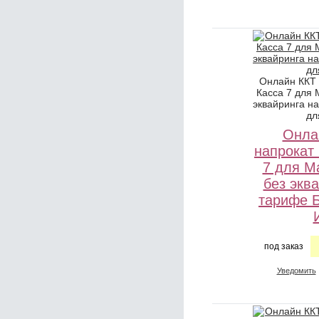
Онлайн ККТ
Касса 7 для 
эквайринга н
дл
Онла
напрокат
7 для М
без экв
тарифе 
под заказ
Уведомить