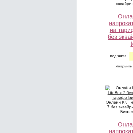
эквайри
Онла
напрокат
на тари
без эква
под заказ
Уведомить
Онлайн ККТ н
7 без эквайр
Бизне
Онла
напрокат