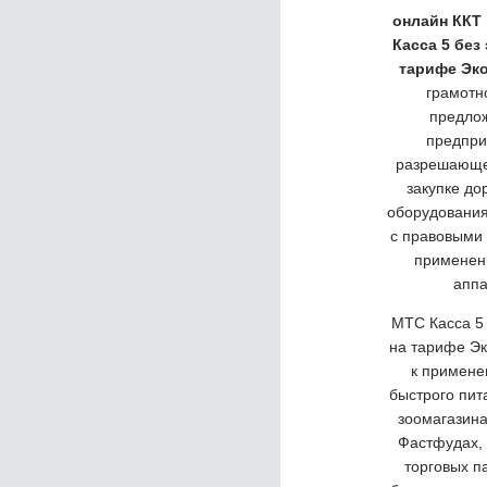
онлайн ККТ
Касса 5 без
тарифе Эк
грамотн
предло
предпри
разрешающе
закупке до
оборудования
с правовыми 
применен
аппа
МТС Касса 5 
на тарифе Э
к примене
быстрого пит
зоомагазина
Фастфудах, 
торговых п