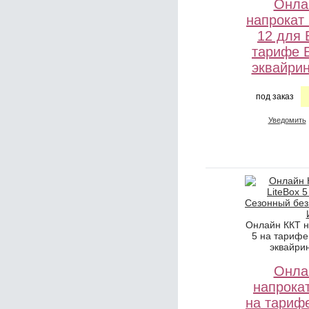
Онла
напрокат
12 для
тарифе 
эквайри
под заказ
Уведомить
Онлайн ККТ н
5 на тарифе
эквайри
Онла
напрокат
на тариф