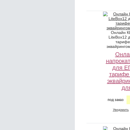
Онлайн К
LiteBox12 
тарифе
эквайринго
Онла
напрокат
для Е
тарифе
эквайри
дл
под заказ
Уведомить