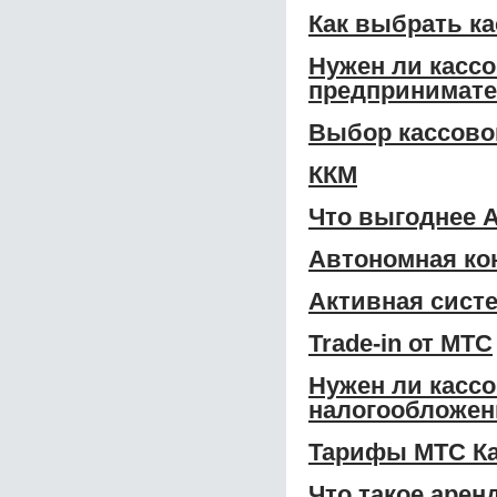
Как выбрать к
Нужен ли касс
предпринимат
Выбор кассово
ККМ
Что выгоднее А
Автономная ко
Активная систе
Trade-in от МТС
Нужен ли касс
налогообложен
Тарифы МТС Ка
Что такое арен