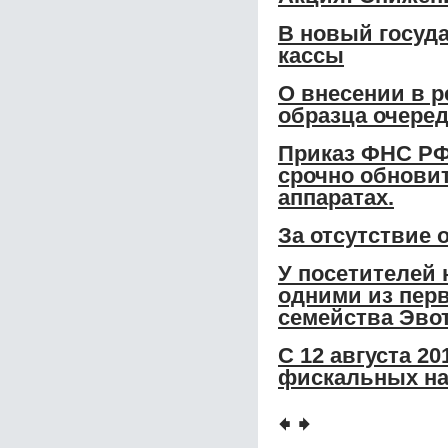
В новый госуд
кассы
О внесении в р
образца очере
Приказ ФНС РФ
срочно обновит
аппаратах.
За отсутствие 
У посетителей 
одними из перв
семейства Эвот
С 12 августа 2
фискальных на
🠸
🠺