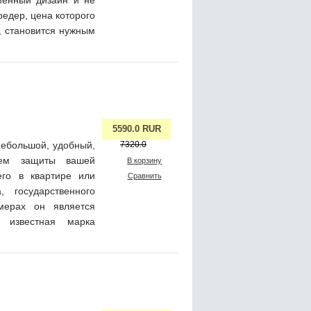
редер, цена которого
, становится нужным
5590.0 RUR
ебольшой, удобный,
7320.0
нем защиты вашей
В корзину
го в квартире или
Сравнить
 государственного
мерах он является
т известная марка