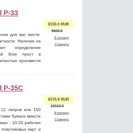
 P-33
6530.0 RUR
9600.0
ном для вас месте.
В корзину
етности. Наличие на
Сравнить
ает определение
щий блок прост в
легкостью произвести
d P-35C
6570.0 RUR
10310.0
12 литров или 150
В корзину
стами бумаги вместе
Сравнить
ках - 10-20 рабочих
 пластиковых карт и