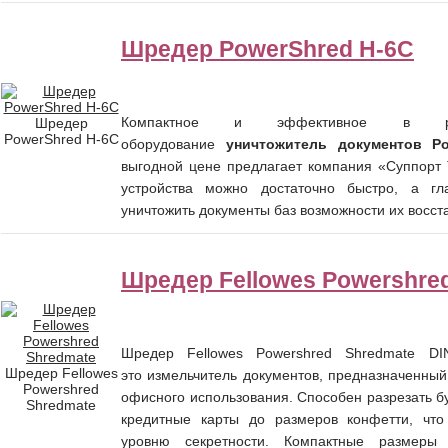
Шредер PowerShred H-6C
Компактное и эффективное в р
Шредер
PowerShred H-6C
оборудование
уничтожитель документов Po
выгодной цене предлагает компания «Суппорт
устройства можно достаточно быстро, а гл
уничтожить документы баз возможности их восст
Шредер Fellowes Powershre
Шредер Fellowes Powershred Shredmate D
Шредер Fellowes
это измельчитель
документов, предназначенный
Powershred
офисного использования. Способен разрезать 
Shredmate
кредитные карты до размеров конфетти, что 
уровню секретности. Компактные размеры