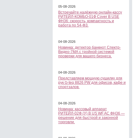
05-08-2026
Встречайте надёжную онлайн-кассу
РИТЕЙЛ-КОМБО-01Ф Cover B USE
ФН36: скорость, компактность и
работа по 54-ФЗ.
04-08-2026
Новинка: детектор банкнот Спектр-
Видео-7МА с тройной системой
проверки для вашего бизнеса.
04-08-2026
Представляем мощную сушилку для
рук G-teq 8826 PW для офисов, кафе и
спортзалов.
04-08-2026
Новинка: кассовый аппарат
РИТЕЙЛ-02Ф (У) B US WF AC ФН36 —
решение для быстрой и законной
торговли.