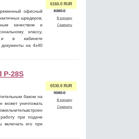
6160.0 RUR
овременный офисный
8380.0
рактичных шредеров,
В корзину
чным качеством и
Сравнить
ональному классу,
 и в кабинете
ь документы на 4х40
d P-28S
6530.0 RUR
9080.0
стительным баком на
В корзину
он может уничтожать
Сравнить
измельчительвстроен
о работу при подаче
ды включать его при