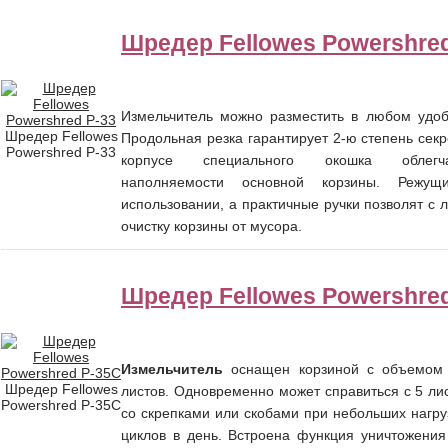
Шредер Fellowes Powershred
Измельчитель можно разместить в любом удоб
Шредер Fellowes
Продольная резка гарантирует 2-ю степень секр
Powershred P-33
корпусе специального окошка облегч
наполняемости основной корзины. Режу
использовании, а практичные ручки позволят с 
очистку корзины от мусора.
Шредер Fellowes Powershre
Измельчитель
оснащен корзиной с объемом 
Шредер Fellowes
листов. Одновременно может справиться с 5 ли
Powershred P-35C
со скрепками или скобами при небольших нагруз
циклов в день. Встроена функция уничтожения