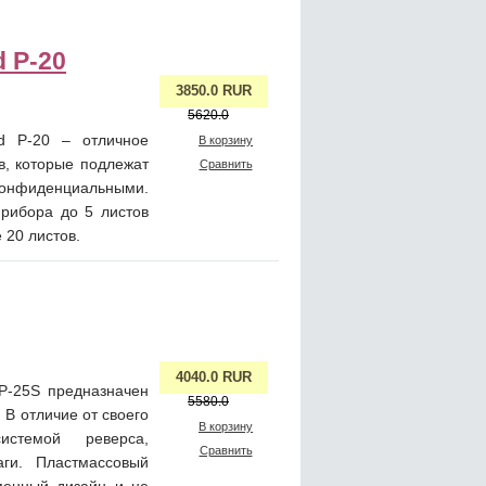
 P-20
3850.0 RUR
5620.0
ed P-20 – отличное
В корзину
в, которые подлежат
Сравнить
фиденциальными.
прибора до 5 листов
 20 листов.
4040.0 RUR
 P-25S предназначен
5580.0
 В отличие от своего
В корзину
истемой реверса,
Сравнить
ги. Пластмассовый
менный дизайн и не