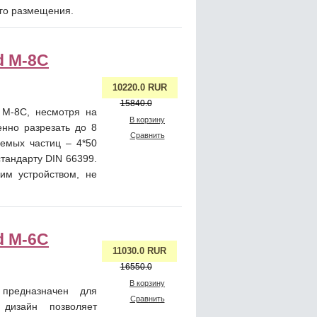
го размещения.
d M-8C
10220.0 RUR
15840.0
d M-8C, несмотря на
В корзину
нно разрезать до 8
Сравнить
емых частиц – 4*50
стандарту DIN 66399.
им устройством, не
d M-6C
11030.0 RUR
16550.0
В корзину
предназначен для
Сравнить
 дизайн позволяет