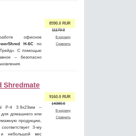
8590.0 RUR
11170.0
аботе офисное
В корзину
werShred H-6C
по
Сравнить
 Трейд». С помощью
авное – безопасно
ановления.
d Shredmate
9160.0 RUR
14380.0
IN P-4 3.9x23мм –
В корзину
 для домашнего или
Сравнить
бумажную продукцию,
соответствует 3-му
 и небольшой вес