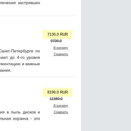
лечения застрявших
7130.0 RUR
9700.0
В корзину
анкт-Петербурге по
Сравнить
чает до 4-го уровня
кументацию и важные
вания.
8190.0 RUR
11380.0
В корзину
ия в пыль дисков и
Сравнить
льная корзина - это