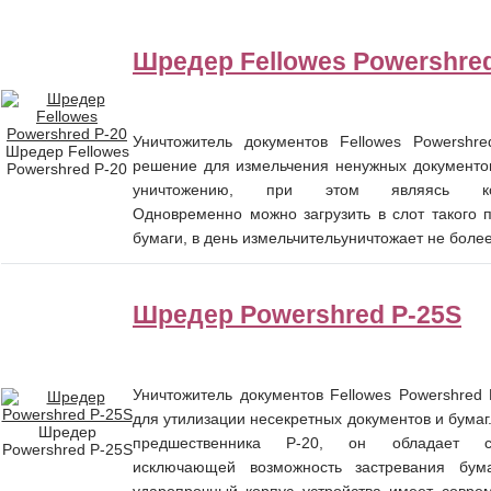
Шредер Fellowes Powershred
Уничтожитель документов Fellowes Powershr
Шредер Fellowes
решение для измельчения ненужных документо
Powershred P-20
уничтожению, при этом являясь кон
Одновременно можно загрузить в слот такого 
бумаги, в день измельчительуничтожает не более
Шредер Powershred P-25S
Уничтожитель документов Fellowes Powershred
для утилизации несекретных документов и бумаг.
Шредер
предшественника P-20, он обладает с
Powershred P-25S
исключающей возможность застревания бума
ударопрочный корпус устройства имеет совре