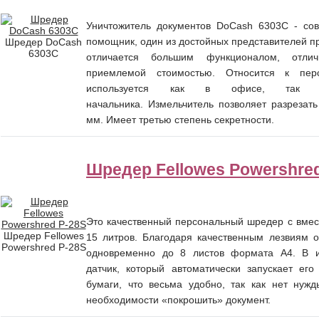
Уничтожитель документов DoCash 6303C - с
помощник, один из достойных представителей п
Шредер DoCash
6303C
отличается большим функционалом, отли
приемлемой стоимостью. Относится к перс
используется как в офисе, так
начальника. Измельчитель позволяет разрезат
мм. Имеет третью степень секретности.
Шредер Fellowes Powershre
Это качественный персональный шредер с вме
Шредер Fellowes
15 литров. Благодаря качественным лезвиям 
Powershred P-28S
одновременно до 8 листов формата А4. В
датчик, который автоматически запускает ег
бумаги, что весьма удобно, так как нет нуж
необходимости «покрошить» документ.