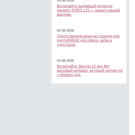
03-08-2026
Встречайте надёжный детектор
банкнот DORS 125 — защита вашей
выручки.
03-08-2026
Представляем мощную сушилку для
рук Puff-8830 для офиса, кафе и
спортзала.
03-08-2026
Встречайте Эвотор 10 без ФН:
кассовый аппарат, который окупается
с первого дня.