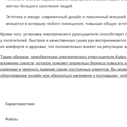
местах большого скопления людей.
Эстетика и имидж: современный дизайн и лаконичный внешний
впишется в интерьер любого помещения, повышая общую эстет
Кроме того, установка электрического рукосушителя способствует
у посетителей. Быстрая и качественная сушка рук воспринимается
их комфорте и здоровье, что положительно влияет на репутацию з
Таким образом, приобретение электрического рукосушителя Ksite
вложение средств, которое поможет владельцу бизнеса повысить к
издержки и укрепить доверие среди постоянных клиентов. Вы може
оборудование онлайн или обратиться напрямую к поставщику, чтоб
Характеристики
Файлы