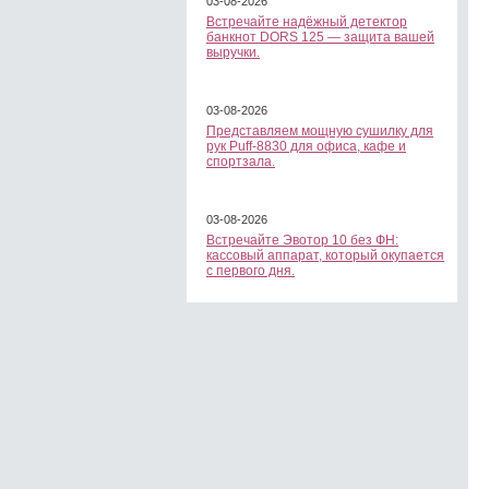
03-08-2026
Встречайте надёжный детектор
банкнот DORS 125 — защита вашей
выручки.
03-08-2026
Представляем мощную сушилку для
рук Puff-8830 для офиса, кафе и
спортзала.
03-08-2026
Встречайте Эвотор 10 без ФН:
кассовый аппарат, который окупается
с первого дня.