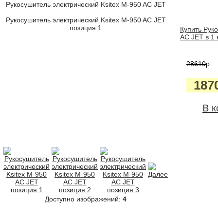
Рукосушитель электрический Ksitex M-950 AC JET
Рукосушитель электрический Ksitex M-950 AC JET
позиция 1
Купить Руко
AC JET в 1 
28610
p
187
В к
Доступно изображений:
4