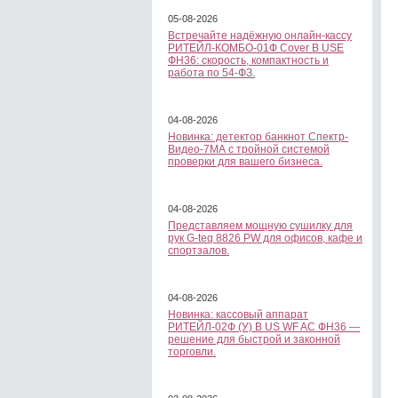
05-08-2026
Встречайте надёжную онлайн-кассу
РИТЕЙЛ-КОМБО-01Ф Cover B USE
ФН36: скорость, компактность и
работа по 54-ФЗ.
04-08-2026
Новинка: детектор банкнот Спектр-
Видео-7МА с тройной системой
проверки для вашего бизнеса.
04-08-2026
Представляем мощную сушилку для
рук G-teq 8826 PW для офисов, кафе и
спортзалов.
04-08-2026
Новинка: кассовый аппарат
РИТЕЙЛ-02Ф (У) B US WF AC ФН36 —
решение для быстрой и законной
торговли.