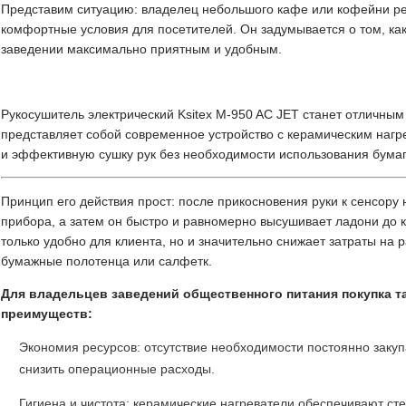
Представим ситуацию: владелец небольшого кафе или кофейни ре
комфортные условия для посетителей. Он задумывается о том, как
заведении максимально приятным и удобным.
Рукосушитель электрический Ksitex M-950 AC JET станет отличным
представляет собой современное устройство с керамическим на
и эффективную сушку рук без необходимости использования бумаг
Принцип его действия прост: после прикосновения руки к сенсору
прибора, а затем он быстро и равномерно высушивает ладони до 
только удобно для клиента, но и значительно снижает затраты на 
бумажные полотенца или салфетк.
Для владельцев заведений общественного питания покупка т
преимуществ:
Экономия ресурсов: отсутствие необходимости постоянно заку
снизить операционные расходы.
Гигиена и чистота: керамические нагреватели обеспечивают сте