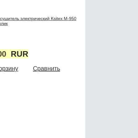
сушитель электрический Ksitex M-950
клик
00
RUR
орзину
Сравнить