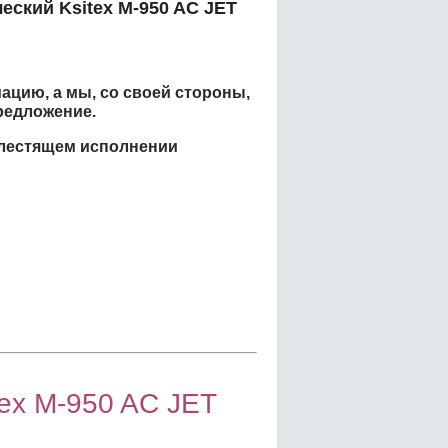
еский Ksitex M-950 AC JET
ацию, а мы, со своей стороны,
редложение.
 блестящем исполнении
tex M-950 AC JET