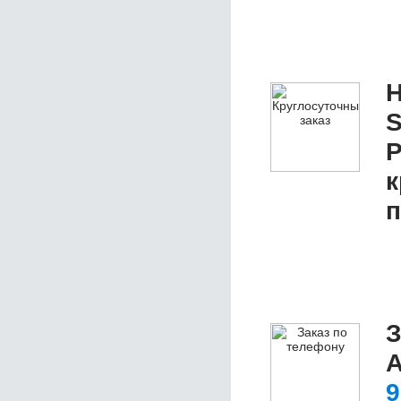
Н
S
Р
к
п
З
A
9