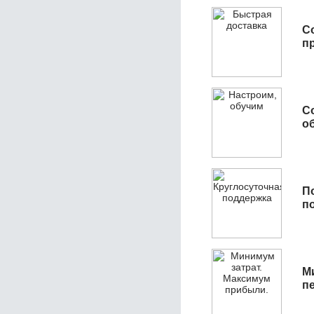
С
п
С
об
П
п
М
п