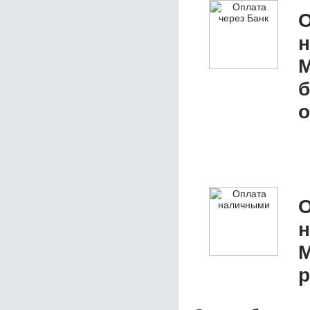
О
M
б
о
О
M
р