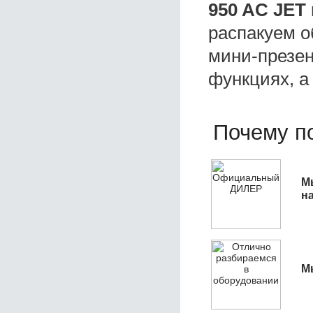
950 AC JET
распакуем о
мини-презен
функциях, а
Почему по
М
н
М