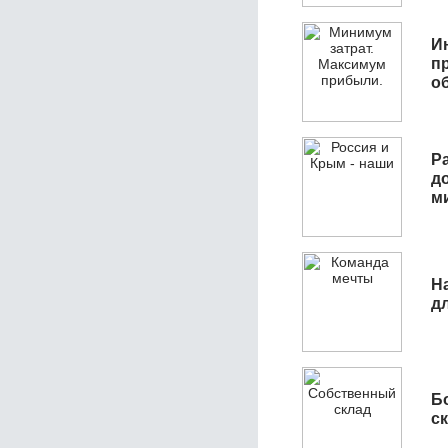
И
п
о
Р
д
м
Н
д
Б
с