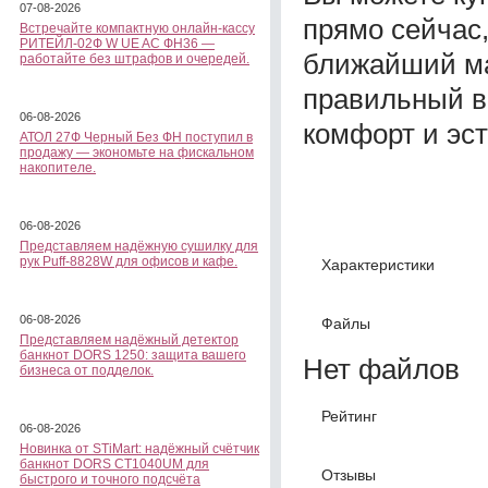
07-08-2026
прямо сейчас
Встречайте компактную онлайн-кассу
РИТЕЙЛ-02Ф W UE AC ФН36 —
ближайший ма
работайте без штрафов и очередей.
правильный в
06-08-2026
комфорт и эс
АТОЛ 27Ф Черный Без ФН поступил в
продажу — экономьте на фискальном
накопителе.
06-08-2026
Представляем надёжную сушилку для
рук Puff-8828W для офисов и кафе.
Характеристики
06-08-2026
Файлы
Представляем надёжный детектор
банкнот DORS 1250: защита вашего
Нет файлов
бизнеса от подделок.
Рейтинг
06-08-2026
Новинка от STiMart: надёжный счётчик
банкнот DORS CT1040UM для
Отзывы
быстрого и точного подсчёта