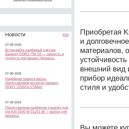
Приобретая Ks
Новости
RSS
и долговечное
07-08-2026
материалов, 
Встречайте надёжный счётчик
банкнот DORS 750 S5 — скорость и
устойчивость
точность для вашего бизнеса.
внешний вид 
07-08-2026
прибор идеал
Надёжная защита кассы:
представляем детектор банкнот
стиля и удобс
DORS 1050A в STiMart.
07-08-2026
Представляем надёжную сушилку для
рук KAI 1500 W 01251.W — выбор для
бизнеса.
Вы можете ку