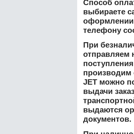
Способ опла
выбираете с
оформлении з
телефону со
При безнали
отправляем н
поступления
производим 
JET
можно по
выдачи заказ
транспортной
выдаются ор
документов.
При налично