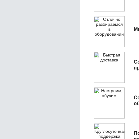
М
С
п
С
об
П