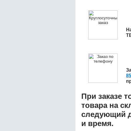
Н
ТВ
З
85
п
При заказе т
товара на ск
следующий д
и время.