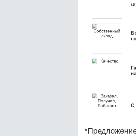
д
Б
с
Га
н
С
*Предложение