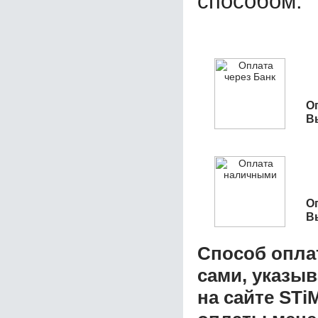
способом.
О
В
О
В
Способ опла
сами, указы
на сайте STi