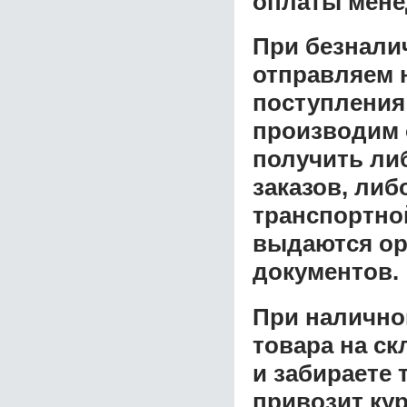
оплаты мене
При безнали
отправляем н
поступления
производим 
получить ли
заказов, либ
транспортной
выдаются ор
документов.
При налично
товара на ск
и забираете 
привозит ку