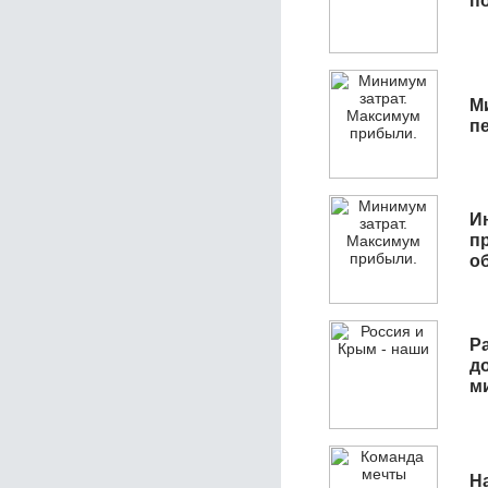
п
М
п
И
п
о
Р
д
м
Н