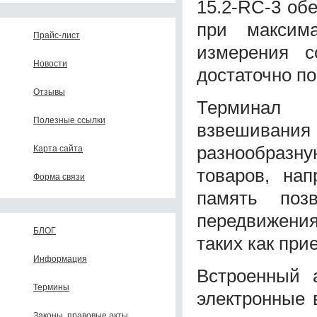
15.2-RC-3 об
при максим
Прайс-лист
измерения с
Новости
достаточно п
Отзывы
Терминал 
Полезные ссылки
взвешивания 
разнообраз
Карта сайта
товаров, нап
Форма связи
память поз
передвижени
БЛОГ
таких как при
Информация
Встроенный 
Термины
электронные 
Законы, правовые акты