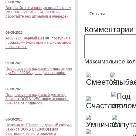
07-08-2026
Встречайте компактную онлайн-кассу
РИТЕЙЛ-02Ф W UE AC ФН36 —
Отзывы
работайте без штрафов и очередей.
Комментарии 
06-08-2026
АТОЛ 27Ф Черный Без ФН поступил в
продажу — экономьте на фискальном
накопителе.
Максимальное кол
06-08-2026
Представляем надёжную сушилку для
рук Puff-8828W для офисов и кафе.
06-08-2026
Представляем надёжный детектор
банкнот DORS 1250: защита вашего
бизнеса от подделок.
06-08-2026
Новинка от STiMart: надёжный счётчик
банкнот DORS CT1040UM для
быстрого и точного подсчёта