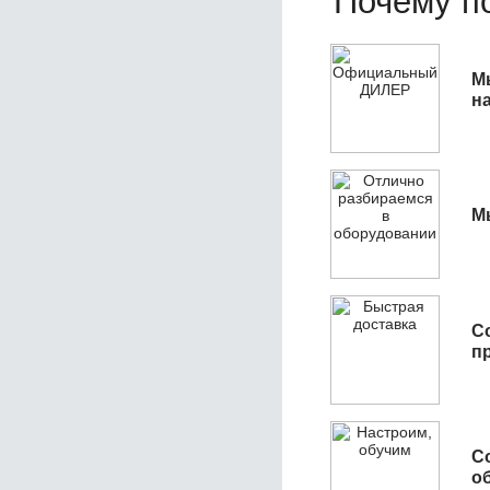
Почему по
М
н
М
С
п
С
об