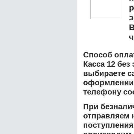
р
э
В
ч
Способ опла
Касса 12 без
выбираете с
оформлении з
телефону со
При безнали
отправляем н
поступления