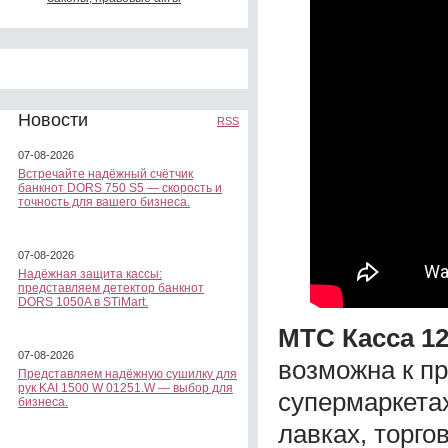
Новости
RSS
07-08-2026
Встречайте надёжный счётчик
банкнот DORS 750 S5 — скорость и
точность для вашего бизнеса.
07-08-2026
Надёжная защита кассы:
представляем детектор банкнот
DORS 1050A в STiMart.
МТС Касса 12
07-08-2026
возможна к п
Представляем надёжную сушилку для
рук KAI 1500 W 01251.W — выбор для
супермаркетах
бизнеса.
лавках, торго