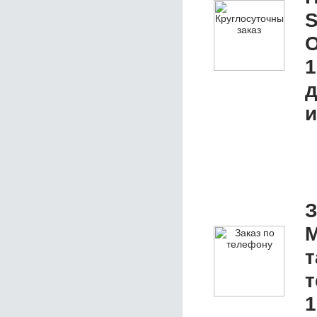
S
О
1
д
и
З
М
т
1