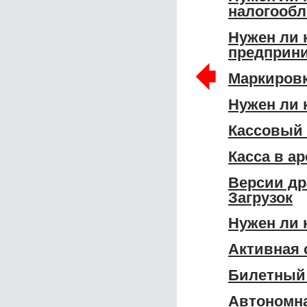
налогообл
Нужен ли 
предприн
🠸
Маркировк
Нужен ли 
Кассовый 
Касса в а
Версии др
Загрузок
Нужен ли 
Активная 
Билетный 
Автономна