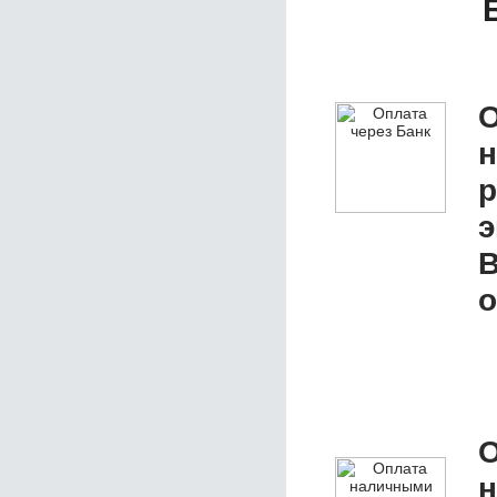
О
р
э
В
о
О