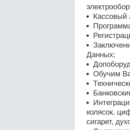
электрообор
Кассовый 
Программа
Регистрац
Заключени
Данных;
Допоборуд
Обучим Ва
Техническ
Банковски
Интеграци
колясок, ци
сигарет, дух