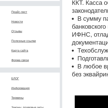
ККТ. Касса 
законодател
Прайс-лист
В сумму п
Новости
банковского
Отзывы
ИФНС, отлад
документаци
Полезные ссылки
Техобслуж
Карта сайта
Подготавл
Форма связи
В любое в
без эквайри
БЛОГ
Информация
Термины
Законы, правовые акты