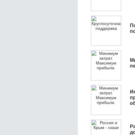
П
п
М
п
И
п
о
Р
д