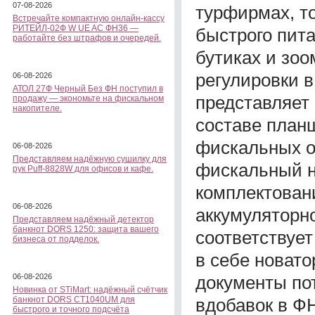
07-08-2026
турфирмах, то
Встречайте компактную онлайн-кассу
РИТЕЙЛ-02Ф W UE AC ФН36 —
быстрого пита
работайте без штрафов и очередей.
бутиках и зоо
регулировки 
06-08-2026
АТОЛ 27Ф Черный Без ФН поступил в
представляет
продажу — экономьте на фискальном
накопителе.
составе планш
фискальных о
06-08-2026
Представляем надёжную сушилку для
фискальный на
рук Puff-8828W для офисов и кафе.
комплектован
06-08-2026
аккумуляторн
Представляем надёжный детектор
банкнот DORS 1250: защита вашего
соответствует
бизнеса от подделок.
в себе новато
документы по
06-08-2026
Новинка от STiMart: надёжный счётчик
вдобавок в Ф
банкнот DORS CT1040UM для
быстрого и точного подсчёта