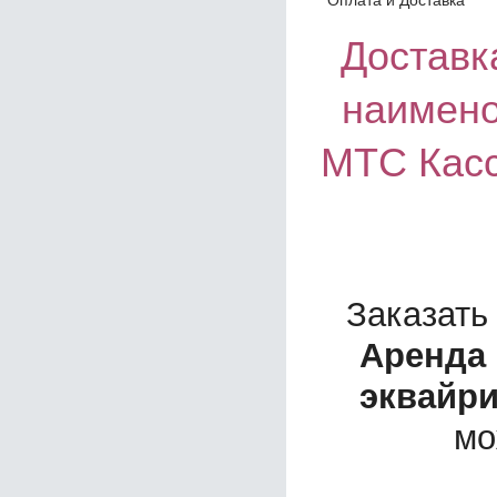
Доставка
наимено
МТС Касс
Заказать
Аренда 
эквайри
мо