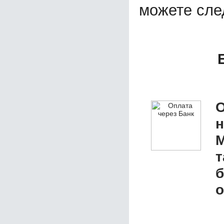
можете сл
О
М
т
б
о