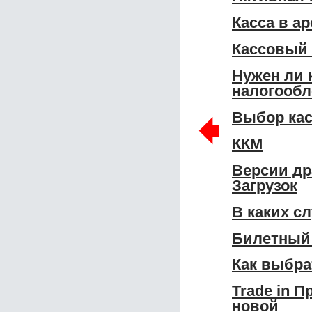
Касса в а
Кассовый 
Нужен ли 
налогообл
🠸
Выбор кас
ККМ
Версии др
Загрузок
В каких с
Билетный 
Как выбра
Trade in 
новой