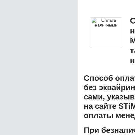
О
М
т
н
Способ опла
без эквайрин
сами, указы
на сайте STi
оплаты мене
При безнали