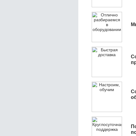
М
С
п
С
об
П
п