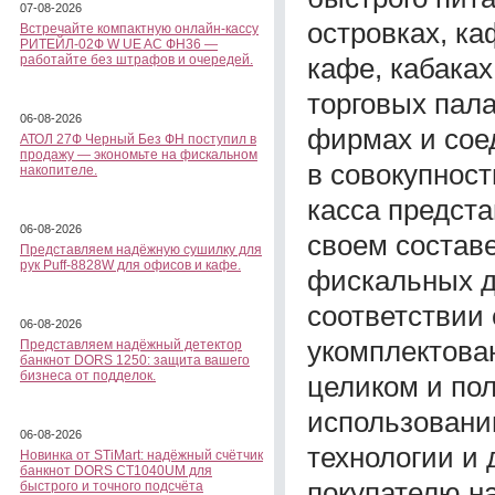
07-08-2026
островках, ка
Встречайте компактную онлайн-кассу
РИТЕЙЛ-02Ф W UE AC ФН36 —
кафе, кабаках
работайте без штрафов и очередей.
торговых пала
06-08-2026
фирмах и сое
АТОЛ 27Ф Черный Без ФН поступил в
продажу — экономьте на фискальном
в совокупнос
накопителе.
касса предст
06-08-2026
своем состав
Представляем надёжную сушилку для
рук Puff-8828W для офисов и кафе.
фискальных д
соответствии 
06-08-2026
укомплектова
Представляем надёжный детектор
банкнот DORS 1250: защита вашего
бизнеса от подделок.
целиком и пол
использовании
06-08-2026
технологии и
Новинка от STiMart: надёжный счётчик
банкнот DORS CT1040UM для
покупателю на
быстрого и точного подсчёта