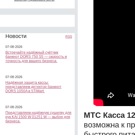
Новости
RSS
07-08-2026
Встречайте надёжный счётчик
банкнот DORS 750 S5 — скорость и
точность для вашего бизнеса.
07-08-2026
Надёжная защита кассы:
представляем детектор банкнот
DORS 1050A в STiMart.
07-08-2026
МТС Касса 12
Представляем надёжную сушилку для
рук KAI 1500 W 01251.W — выбор для
бизнеса.
возможна к п
быстрого пита