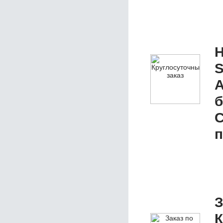
Н
S
А
б
п
З
К