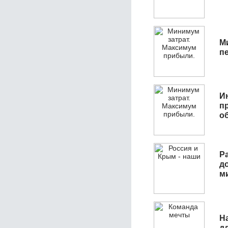
М
п
И
п
о
Р
д
м
Н
д