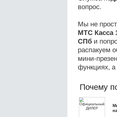
вопрос.
Мы не прос
МТС Касса 
СПб
и попро
распакуем о
мини-презен
функциях, а
Почему по
М
н