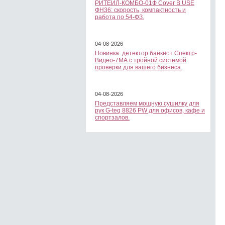
РИТЕЙЛ-КОМБО-01Ф Cover B USE
ФН36: скорость, компактность и
работа по 54-ФЗ.
04-08-2026
Новинка: детектор банкнот Спектр-
Видео-7МА с тройной системой
проверки для вашего бизнеса.
04-08-2026
Представляем мощную сушилку для
рук G-teq 8826 PW для офисов, кафе и
спортзалов.