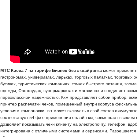
МТС Касса 7 на тарифе Бизнес без эквайринга
может применятьс
гастрономах, универмагах, ларьках, торговых палатках, торговых о
бутиках, туристических компаниях, точках быстрого питания, зоом
одежды, Фастфудах, супермаркетах и магазинах и соединяет возмо
первоклассной надежностью. Ккм представляет собой прибор, вкл
принтер распечатки чеков, помещенный внутри корпуса фискальны
условиям компоновки, ккт может включать в свой состав аккумул
соответствует 54 фз о применении онлайн ккт, совмещает в своем 
дозволяет показывать чеки клиенту на электропочту, телефон, вдо
интегрирована с отличными системами и сервисами. Разрешается