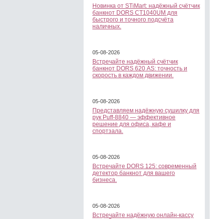
Новинка от STiMart: надёжный счётчик
банкнот DORS CT1040UM для
быстрого и точного подсчёта
наличных.
05-08-2026
Встречайте надёжный счётчик
банкнот DORS 620 АS: точность и
скорость в каждом движении.
05-08-2026
Представляем надёжную сушилку для
рук Puff-8840 — эффективное
решение для офиса, кафе и
спортзала.
05-08-2026
Встречайте DORS 125: современный
детектор банкнот для вашего
бизнеса.
05-08-2026
Встречайте надёжную онлайн-кассу