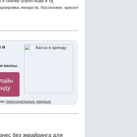
 и сканер штрих-кода и тд.
ркировка лекарств, босоножек, кресел
 и
н кассы.
тки
персональных данных
знес без эквайринга для