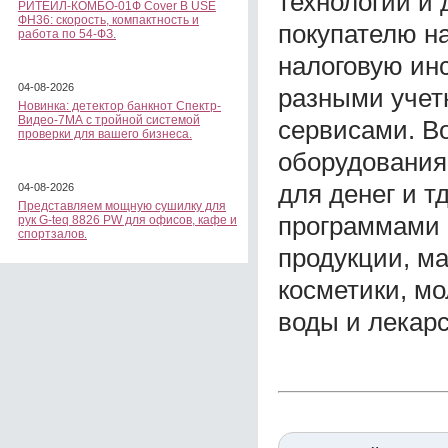
технологии и
РИТЕЙЛ-КОМБО-01Ф Cover B USE
ФН36: скорость, компактность и
покупателю на
работа по 54-ФЗ.
налоговую ин
04-08-2026
разными учет
Новинка: детектор банкнот Спектр-
Видео-7МА с тройной системой
сервисами. В
проверки для вашего бизнеса.
оборудования:
для денег и т
04-08-2026
Представляем мощную сушилку для
программами 
рук G-teq 8826 PW для офисов, кафе и
спортзалов.
продукции, м
косметики, мо
воды и лекарс