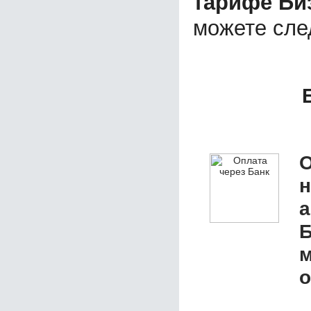
тарифе Биз
можете сл
О
а
Б
м
о