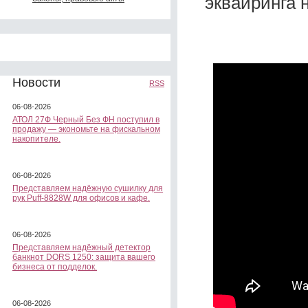
эквайринга 
Новости
RSS
06-08-2026
АТОЛ 27Ф Черный Без ФН поступил в
продажу — экономьте на фискальном
накопителе.
06-08-2026
Представляем надёжную сушилку для
рук Puff-8828W для офисов и кафе.
06-08-2026
Представляем надёжный детектор
банкнот DORS 1250: защита вашего
бизнеса от подделок.
06-08-2026