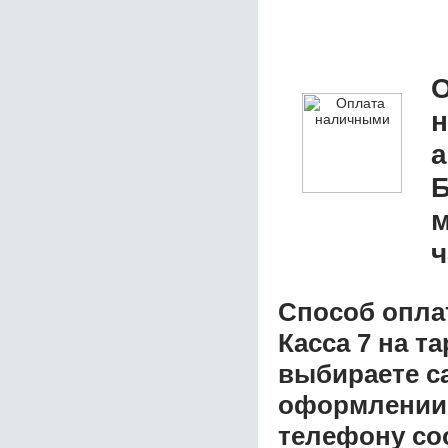
О
а
Б
м
ч
Способ опла
Касса 7 на т
выбираете с
оформлении з
телефону со