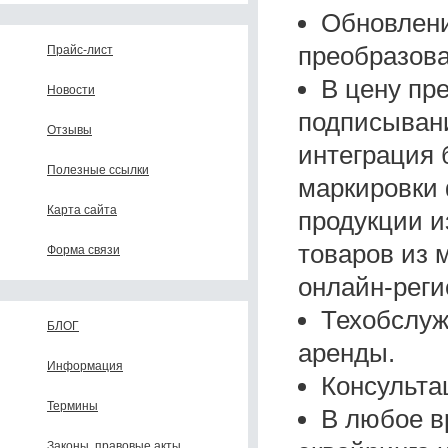
Обновлени
преобразова
Прайс-лист
В цену пр
Новости
подписывани
Отзывы
интеграция 
Полезные ссылки
маркировки 
Карта сайта
продукции и
товаров из 
Форма связи
онлайн-реги
Техобслуж
БЛОГ
аренды.
Информация
Консульта
Термины
В любое в
Законы, правовые акты