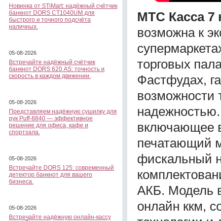
Новинка от STiMart: надёжный счётчик
МТС Касса 7 
банкнот DORS CT1040UM для
быстрого и точного подсчёта
наличных.
возможна к эк
супермаркетах
05-08-2026
торговых пала
Встречайте надёжный счётчик
банкнот DORS 620 АS: точность и
Фастфудах, га
скорость в каждом движении.
возможности 
05-08-2026
надежностью. 
Представляем надёжную сушилку для
рук Puff-8840 — эффективное
включающее в
решение для офиса, кафе и
спортзала.
печатающий м
фискальный н
05-08-2026
Встречайте DORS 125: современный
комплектован
детектор банкнот для вашего
бизнеса.
АКБ. Модель в
онлайн ккм, с
05-08-2026
Встречайте надёжную онлайн-кассу