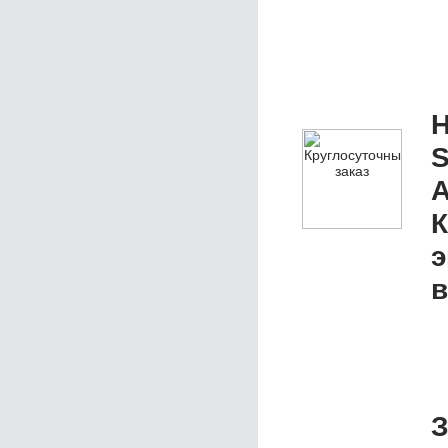
Н
S
А
К
э
в
З