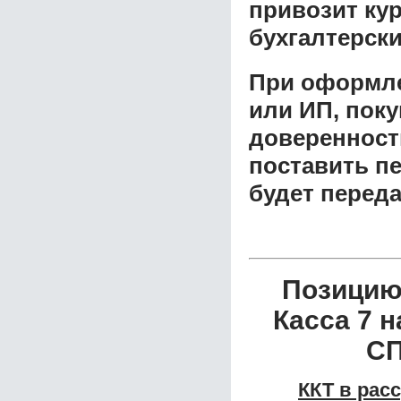
привозит ку
бухгалтерски
При оформле
или ИП, пок
доверенност
поставить пе
будет перед
Позицию
Касса 7 н
СП
ККТ в рас