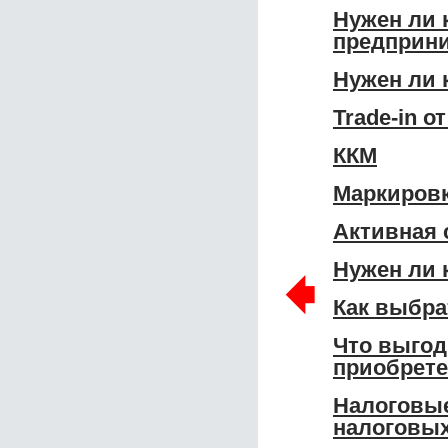
Нужен ли 
предприн
Нужен ли 
Trade-in о
ККМ
Маркировк
Активная 
Нужен ли 
🠸
Как выбра
Что выгод
приобрет
Налоговые
налоговых