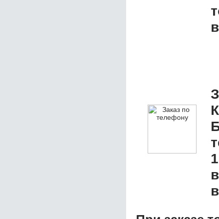
т
в
З
К
Б
1
в
в