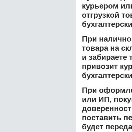
курьером ил
отгрузкой т
бухгалтерски
При налично
товара на ск
и забираете 
привозит ку
бухгалтерски
При оформле
или ИП, пок
доверенност
поставить пе
будет перед