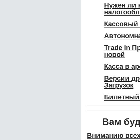
Нужен ли 
налогообл
Кассовый 
Автономна
Trade in 
новой
Касса в а
Версии др
Загрузок
Билетный 
Вам бу
Вниманию всех