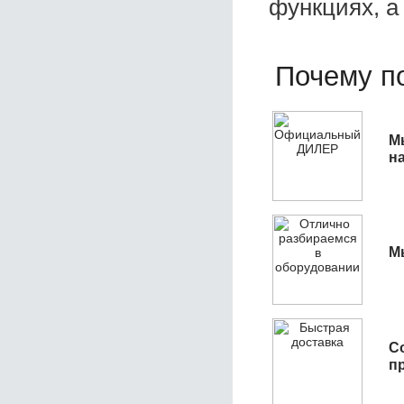
функциях, а
Почему по
М
н
М
С
п