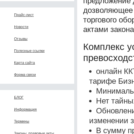
предложение 
дозволяющее 
Прайс-лист
торгового обо
актами закона
Новости
Отзывы
Комплекс у
Полезные ссылки
превосходс
Карта сайта
онлайн КК
Форма связи
тарифе Бизн
Минимальн
БЛОГ
Нет тайны
Обновлени
Информация
изменении з
Термины
В сумму п
Законы, правовые акты