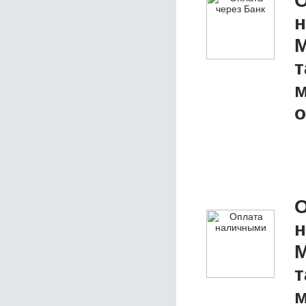
О
М
т
м
о
О
М
т
м