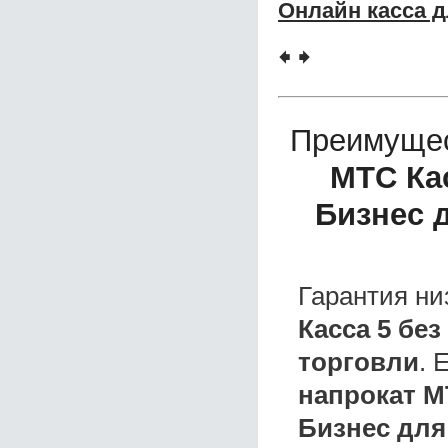
Онлайн касса 
🠸
🠺
Преимущес
МТС Кас
Бизнес 
Гарантия ни
Касса 5 бе
торговли
. 
напрокат М
Бизнес для