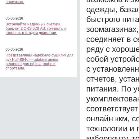
наличных.
одежды, бака
быстрого пита
05-08-2026
Встречайте надёжный счётчик
зоомагазинах,
банкнот DORS 620 АS: точность и
скорость в каждом движении.
соединяет в с
ряду с хорош
05-08-2026
Представляем надёжную сушилку для
собой устрой
рук Puff-8840 — эффективное
решение для офиса, кафе и
с установлен
спортзала.
отчетов, уста
питания. По у
укомплектова
соответствуе
онлайн ккм, с
технологии и 
киберпочту, т