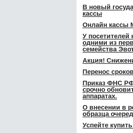
В новый госуд
кассы
Онлайн кассы 
У посетителей 
одними из перв
семейства Эвот
Акция! Снижени
Перенос сроко
Приказ ФНС РФ
срочно обновит
аппаратах.
О внесении в р
образца очере
Успейте купить