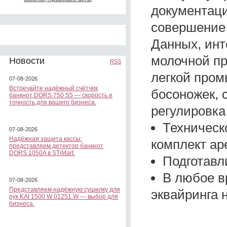
документаци
совершение 
Данных, инт
молочной пр
Новости
RSS
легкой пром
07-08-2026
Встречайте надёжный счётчик
босоножек, 
банкнот DORS 750 S5 — скорость и
точность для вашего бизнеса.
регулировка
Техническ
07-08-2026
Надёжная защита кассы:
комплект ар
представляем детектор банкнот
DORS 1050A в STiMart.
Подготавл
В любое в
07-08-2026
Представляем надёжную сушилку для
эквайринга 
рук KAI 1500 W 01251.W — выбор для
бизнеса.