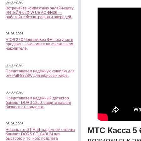
07-08-2026
Встречайте компактную онлайн-кассу
РИТЕЙЛ-02Ф W UE AC ФН36 —
работайте без штрафов и очередей.
06-08-2026
АТОЛ 27Ф Черный Без ФН поступил в
продажу — экономьте на фискальном
накопителе.
06-08-2026
Представляем надёжную сушилку для
рук Puff-8828W для офисов и кафе.
06-08-2026
Представляем надёжный детектор
банкнот DORS 1250: защита вашего
бизнеса от подделок.
06-08-2026
МТС Касса 5 
Новинка от STiMart: надёжный счётчик
банкнот DORS CT1040UM для
возможна к эк
быстрого и точного подсчёта