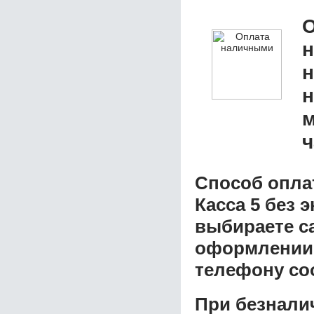
О
н
н
м
ч
Способ опла
Касса 5 без 
выбираете с
оформлении з
телефону со
При безнали