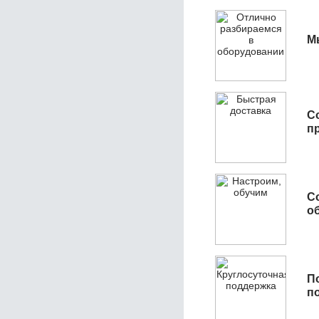
М
С
п
С
об
П
п