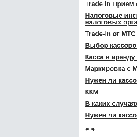
Trade in Прием
Налоговые инс
налоговых орга
Trade-in от МТС
Выбор кассово
Касса в аренду
Маркировка с 
Нужен ли касс
ККМ
В каких случая
Нужен ли касс
🠸
🠺