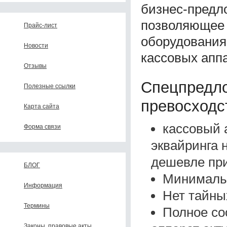
бизнес-предл
позволяющее с
Прайс-лист
оборудования
Новости
кассовых аппа
Отзывы
Спецпредло
Полезные ссылки
превосходс
Карта сайта
кассовый 
Форма связи
эквайринга 
дешевле при
БЛОГ
Минимальн
Информация
Нет тайны
Термины
Полное со
Законы, правовые акты