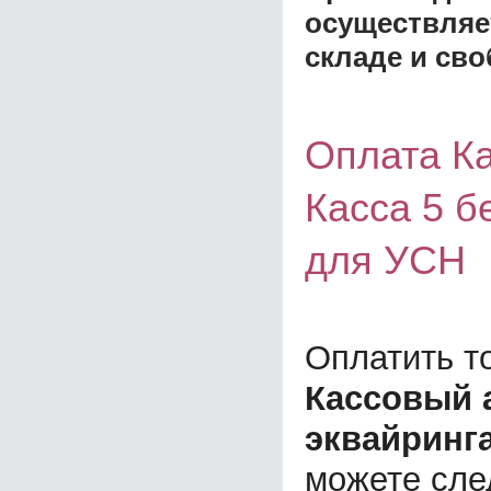
осуществляе
складе и сво
Оплата К
Касса 5 б
для УСН
Оплатить т
Кассовый а
эквайринг
можете сл