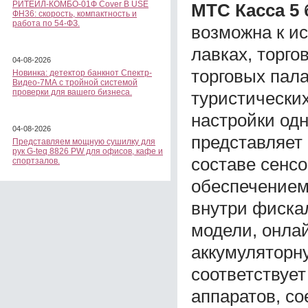
РИТЕЙЛ-КОМБО-01Ф Cover B USE
МТС Касса 5 
ФН36: скорость, компактность и
работа по 54-ФЗ.
возможна к ис
лавках, торго
04-08-2026
торговых пала
Новинка: детектор банкнот Спектр-
Видео-7МА с тройной системой
проверки для вашего бизнеса.
туристически
настройки од
04-08-2026
представляет
Представляем мощную сушилку для
рук G-teq 8826 PW для офисов, кафе и
составе сенс
спортзалов.
обеспечением
внутри фиска
модели, онлай
аккумуляторну
соответствует
аппаратов, со