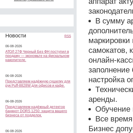
аппарат акт
законодател
В сумму а
дополнитель
Новости
RSS
маркировки к
06-08-2026
самокатов, 
АТОЛ 27Ф Черный Без ФН поступил в
продажу — экономьте на фискальном
онлайн-касс
накопителе.
заполнение 
06-08-2026
настройка о
Представляем надёжную сушилку для
рук Puff-8828W для офисов и кафе.
Техническ
аренды.
06-08-2026
Обучение 
Представляем надёжный детектор
банкнот DORS 1250: защита вашего
бизнеса от подделок.
Все время
Бизнес допу
06-08-2026