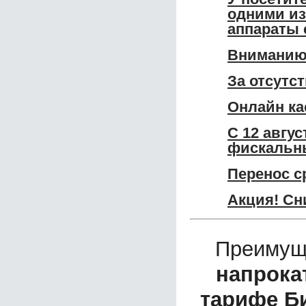
одними из
аппараты 
Вниманию 
За отсутс
Онлайн ка
С 12 авгу
фискальны
Перенос с
Акция! Сн
Преимущ
напрока
тарифе Б