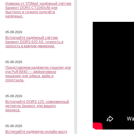
Новинка от STiMart: надёжный счётчик
банкнот DORS CT1040UM для
быстрого и точного подсчёта
наличных.
05-08-2026
Встречайте надёжный счётчик
банкнот DORS 620 АS: точность и
скорость в каждом движении.
05-08-2026
Представляем надёжную сушилку для
рук Puff-8840 — эффективное
решение для офиса, кафе и
спортзала.
05-08-2026
Встречайте DORS 125: современный
детектор банкнот для вашего
бизнеса.
05-08-2026
Встречайте надёжную онлайн-кассу