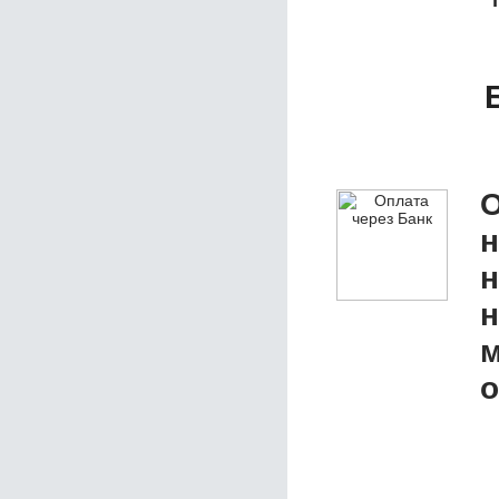
О
н
н
м
о