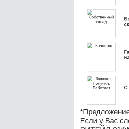
Б
с
Га
н
С
*Предложение
Если у Вас с