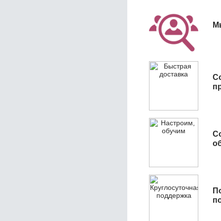
М
С
п
С
об
П
п