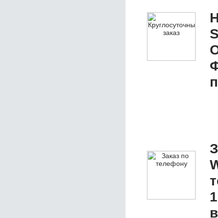
Н
S
О
п
З
W
1
в