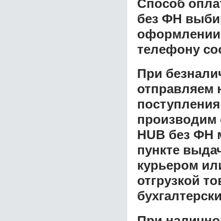
Способ опла
без ФН
выбир
оформлении з
телефону со
При безнали
отправляем н
поступления
производим 
HUB без ФН
пункте выдач
курьером ил
отгрузкой т
бухгалтерски
При налично