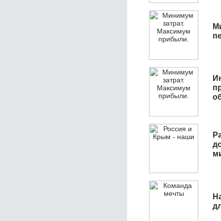
М
п
И
п
о
Р
д
м
Н
д