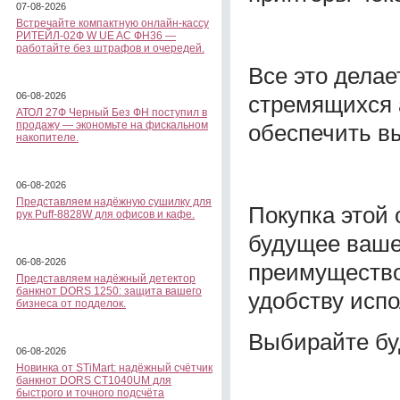
07-08-2026
Встречайте компактную онлайн-кассу
РИТЕЙЛ-02Ф W UE AC ФН36 —
работайте без штрафов и очередей.
Все это дела
06-08-2026
стремящихся 
АТОЛ 27Ф Черный Без ФН поступил в
продажу — экономьте на фискальном
обеспечить вы
накопителе.
06-08-2026
Представляем надёжную сушилку для
Покупка этой
рук Puff-8828W для офисов и кафе.
будущее ваше
06-08-2026
преимущество
Представляем надёжный детектор
банкнот DORS 1250: защита вашего
удобству исп
бизнеса от подделок.
Выбирайте бу
06-08-2026
Новинка от STiMart: надёжный счётчик
банкнот DORS CT1040UM для
быстрого и точного подсчёта