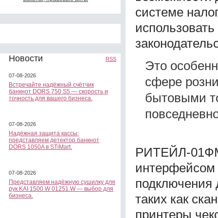
системе нало
использовать
законодатель
Новости
RSS
Это особенн
07-08-2026
сфере розни
Встречайте надёжный счётчик
банкнот DORS 750 S5 — скорость и
бытовыми то
точность для вашего бизнеса.
повседневно
07-08-2026
Надёжная защита кассы:
представляем детектор банкнот
DORS 1050A в STiMart.
РИТЕЙЛ-01ФМ
интерфейсом 
07-08-2026
подключения 
Представляем надёжную сушилку для
рук KAI 1500 W 01251.W — выбор для
таких как ск
бизнеса.
принтеры чек