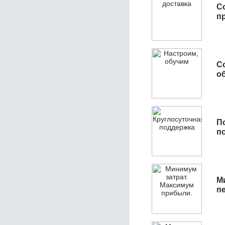
С
п
С
об
П
п
М
п