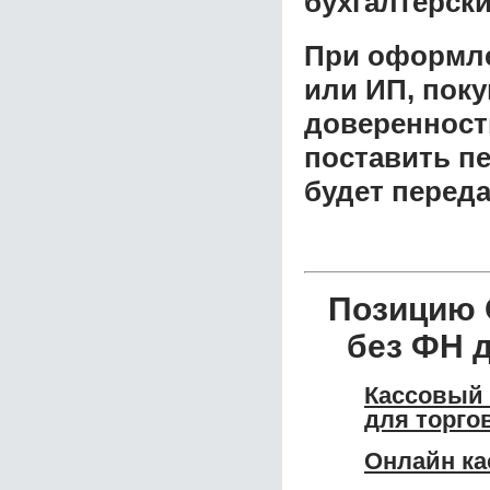
бухгалтерски
При оформле
или ИП, пок
доверенност
поставить пе
будет перед
Позицию 
без ФН 
Кассовый
для торго
Онлайн к