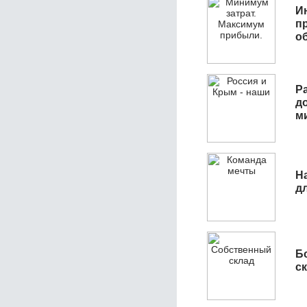
И
п
о
Р
д
м
Н
д
Б
с