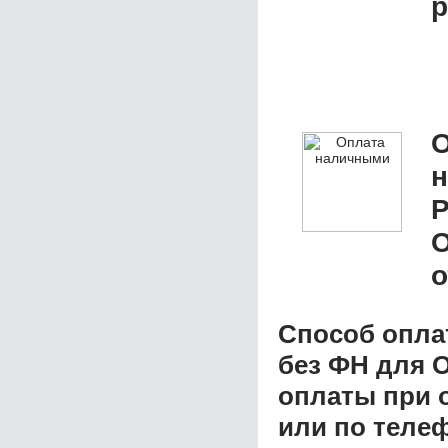
р
О
Р
о
Способ опла
без ФН для 
оплаты при о
или по теле