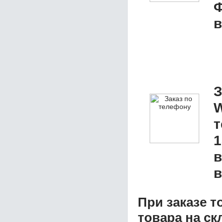
в
З
W
1
в
в
При заказе т
товара на ск