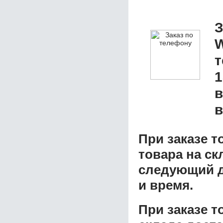
З
W
1
в
в
При заказе т
товара на ск
следующий д
и время.
При заказе 