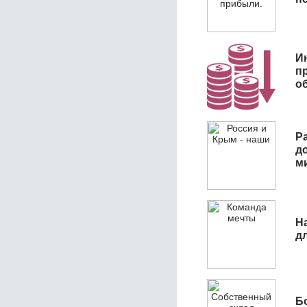
И
п
о
Р
д
м
Н
д
Б