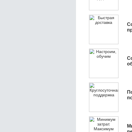
С
п
С
об
П
п
М
п