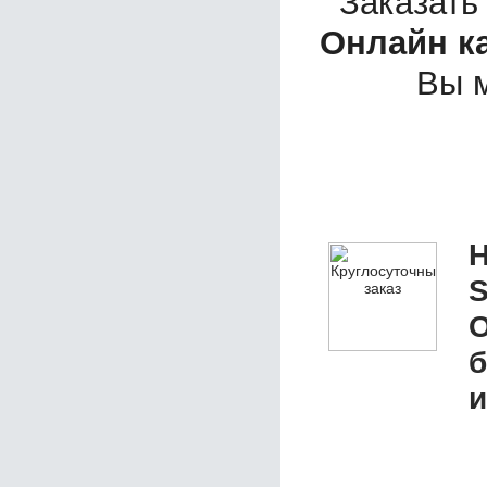
Заказать
Онлайн к
Вы 
Н
S
О
б
и