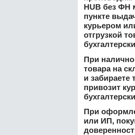
HUB без ФН
пункте выдач
курьером ил
отгрузкой т
бухгалтерски
При налично
товара на ск
и забираете 
привозит ку
бухгалтерски
При оформле
или ИП, пок
доверенност