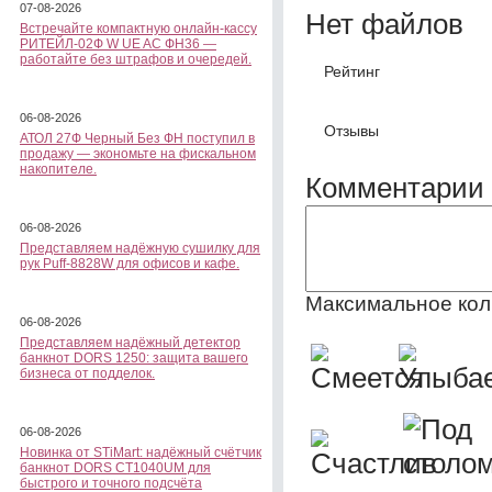
07-08-2026
Нет файлов
Встречайте компактную онлайн-кассу
РИТЕЙЛ-02Ф W UE AC ФН36 —
работайте без штрафов и очередей.
Рейтинг
06-08-2026
Отзывы
АТОЛ 27Ф Черный Без ФН поступил в
продажу — экономьте на фискальном
накопителе.
Комментарии 
06-08-2026
Представляем надёжную сушилку для
рук Puff-8828W для офисов и кафе.
Максимальное кол
06-08-2026
Представляем надёжный детектор
банкнот DORS 1250: защита вашего
бизнеса от подделок.
06-08-2026
Новинка от STiMart: надёжный счётчик
банкнот DORS CT1040UM для
быстрого и точного подсчёта