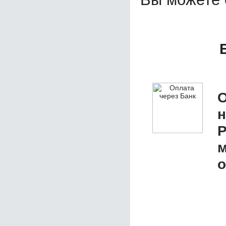
О
м
о