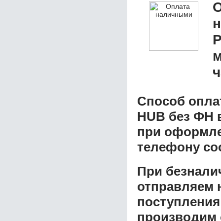
О
м
ч
Способ опла
HUB без ФН
в
при оформлен
телефону со
При безнали
отправляем н
поступления
производим 