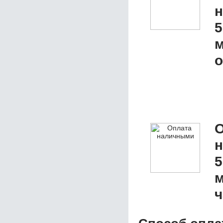
5
м
о
О
5
м
ч