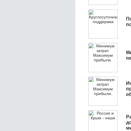
П
п
М
п
И
п
о
Р
д
м