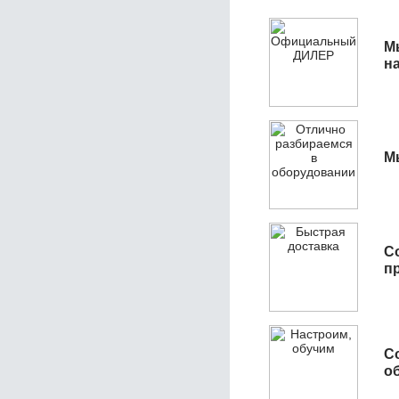
М
н
М
С
п
С
об