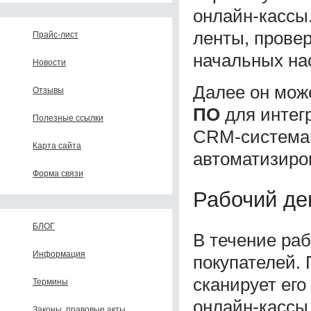
онлайн-кассы
ленты, провер
Прайс-лист
начальных нас
Новости
Далее он мож
Отзывы
ПО
для интег
Полезные ссылки
CRM-системам
Карта сайта
автоматизиров
Форма связи
Рабочий де
БЛОГ
В течение ра
Информация
покупателей. 
сканирует его
Термины
онлайн-кассы 
Законы, правовые акты