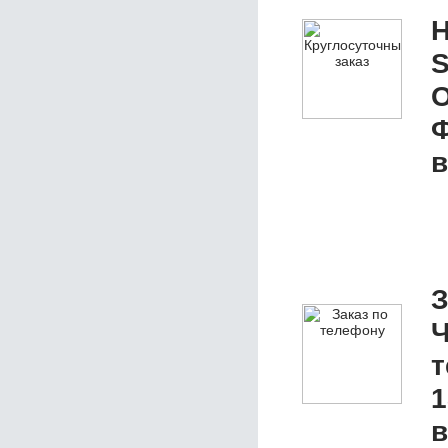
Н
S
О
Ф
в
З
Ч
1
в