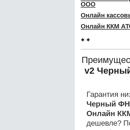
ООО
Онлайн кассов
Онлайн ККМ АТ
🠸
🠺
Преимущес
v2 Черны
Гарантия ни
Черный ФН
Онлайн ККМ
дешевле? П