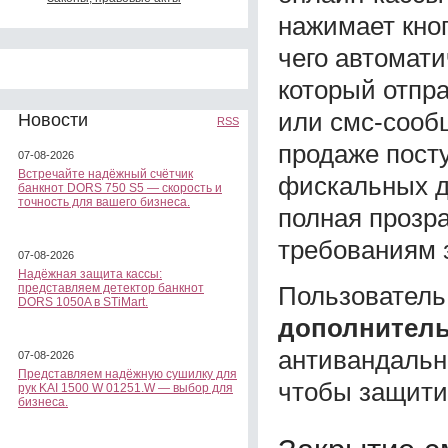
нажимает кноп
чего автомат
который отпра
или смс-сооб
Новости
RSS
продаже посту
07-08-2026
Встречайте надёжный счётчик
фискальных д
банкнот DORS 750 S5 — скорость и
точность для вашего бизнеса.
полная прозр
требованиям 
07-08-2026
Надёжная защита кассы:
Пользователь
представляем детектор банкнот
DORS 1050A в STiMart.
дополнитель
антивандальн
07-08-2026
Представляем надёжную сушилку для
чтобы защити
рук KAI 1500 W 01251.W — выбор для
бизнеса.