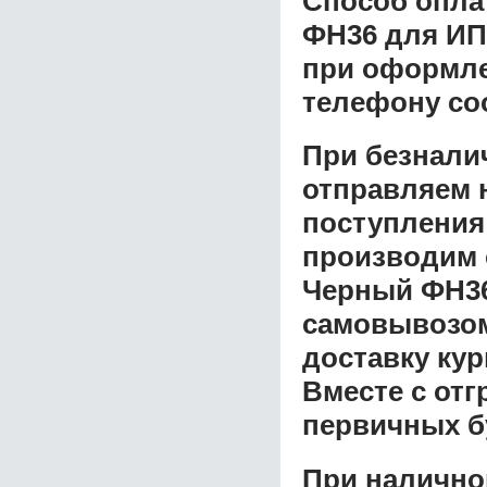
Способ опла
ФН36 для ИП
при оформлен
телефону со
При безнали
отправляем н
поступления
производим 
Черный ФН3
самовывозом 
доставку ку
Вместе с от
первичных б
При налично