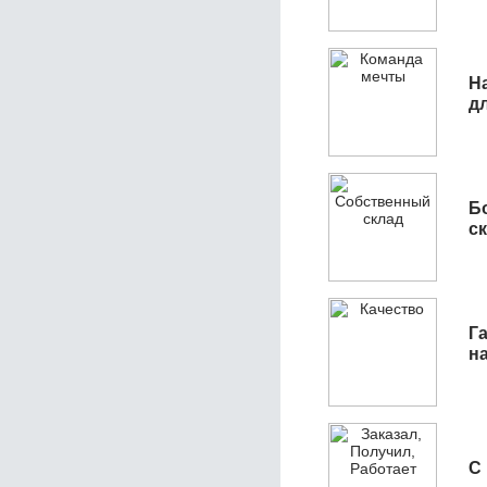
Н
д
Б
с
Га
н
С