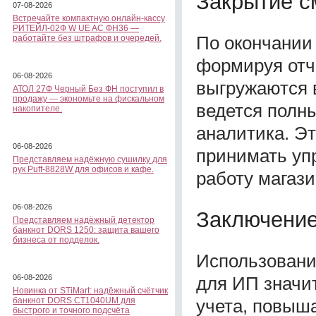
Закрытие 
07-08-2026
Встречайте компактную онлайн-кассу
РИТЕЙЛ-02Ф W UE AC ФН36 —
По окончании
работайте без штрафов и очередей.
формируя отч
06-08-2026
выгружаются в
АТОЛ 27Ф Черный Без ФН поступил в
продажу — экономьте на фискальном
ведется полн
накопителе.
аналитика. Э
06-08-2026
принимать уп
Представляем надёжную сушилку для
рук Puff-8828W для офисов и кафе.
работу магази
06-08-2026
Заключени
Представляем надёжный детектор
банкнот DORS 1250: защита вашего
бизнеса от подделок.
Использовани
для ИП значи
06-08-2026
Новинка от STiMart: надёжный счётчик
учета, повыш
банкнот DORS CT1040UM для
быстрого и точного подсчёта