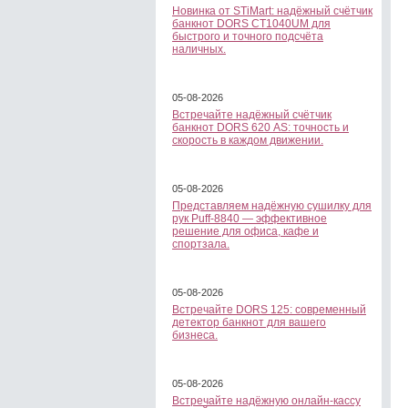
Новинка от STiMart: надёжный счётчик
банкнот DORS CT1040UM для
быстрого и точного подсчёта
наличных.
05-08-2026
Встречайте надёжный счётчик
банкнот DORS 620 АS: точность и
скорость в каждом движении.
05-08-2026
Представляем надёжную сушилку для
рук Puff-8840 — эффективное
решение для офиса, кафе и
спортзала.
05-08-2026
Встречайте DORS 125: современный
детектор банкнот для вашего
бизнеса.
05-08-2026
Встречайте надёжную онлайн-кассу