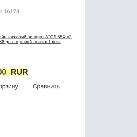
: 16173
айн кассовый аппарат АТОЛ 55Ф v2
 для торговой точки в 1 клик
00
RUR
орзину
Сравнить