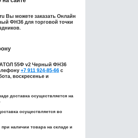
 на сайте
.ru Вы можете заказать
Онлайн
ный ФН36 для торговой точки
здников.
фону
 АТОЛ 55Ф v2 Черный ФН36
елефону
+7 911 924-85-66
с
бота, воскресенье и
кладе доставка осуществляется на
.
доставка осуществляется во
 при наличии товара на складе и