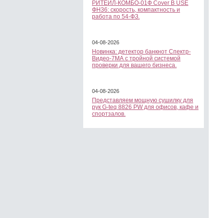
РИТЕЙЛ-КОМБО-01Ф Cover B USE
ФН36: скорость, компактность и
работа по 54-ФЗ.
04-08-2026
Новинка: детектор банкнот Спектр-
Видео-7МА с тройной системой
проверки для вашего бизнеса.
04-08-2026
Представляем мощную сушилку для
рук G-teq 8826 PW для офисов, кафе и
спортзалов.