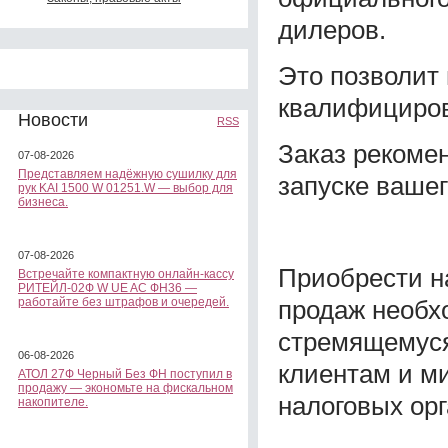
дилеров.
Это позволит
квалифициров
Новости
RSS
Заказ рекомен
07-08-2026
Представляем надёжную сушилку для
запуске вашег
рук KAI 1500 W 01251.W — выбор для
бизнеса.
07-08-2026
Приобрести н
Встречайте компактную онлайн-кассу
РИТЕЙЛ-02Ф W UE AC ФН36 —
продаж необх
работайте без штрафов и очередей.
стремящемуся
06-08-2026
клиентам и м
АТОЛ 27Ф Черный Без ФН поступил в
продажу — экономьте на фискальном
налоговых орг
накопителе.