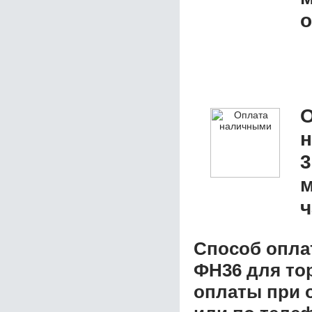
о
О
3
м
ч
Способ опла
ФН36 для то
оплаты при о