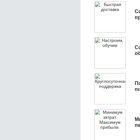
С
п
С
об
П
п
М
п