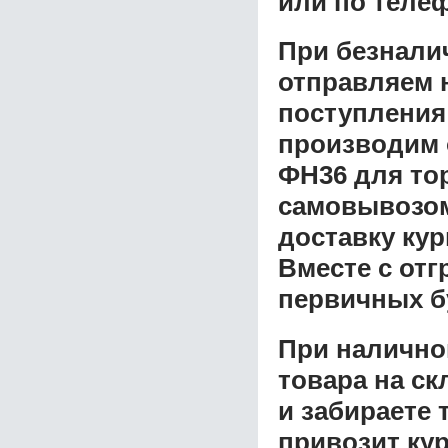
или по теле
При безнали
отправляем н
поступления
производим 
ФН36 для то
самовывозом 
доставку ку
Вместе с от
первичных б
При налично
товара на ск
и забираете 
привозит ку