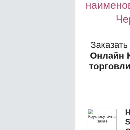
наимено
Че
Заказать
Онлайн 
торговл
Н
S