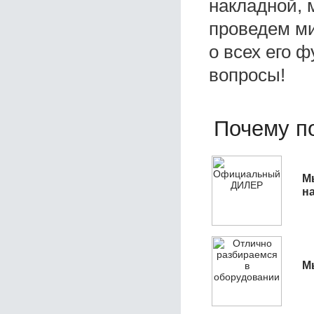
накладной, 
проведем ми
о всех его ф
вопросы!
Почему по
М
н
М