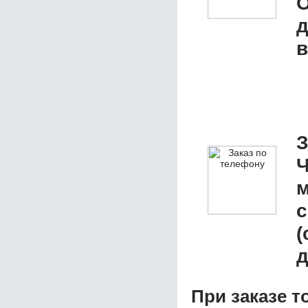
О
д
в
З
Ч
м
с
(
д
При заказе т