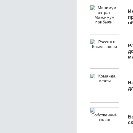
И
п
о
Р
д
м
Н
д
Б
с