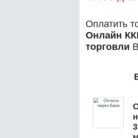
Оплатить т
Онлайн КК
торговли
В
О
3
м