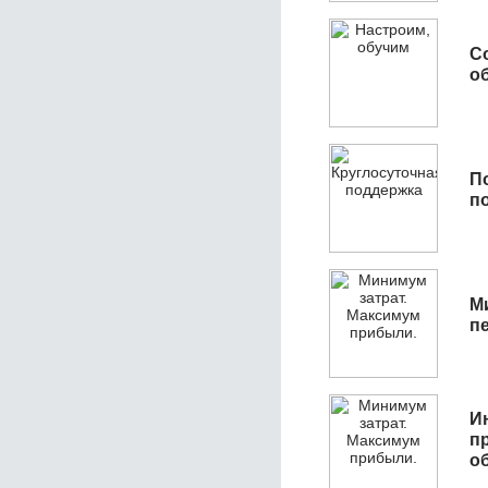
С
об
П
п
М
п
И
п
о