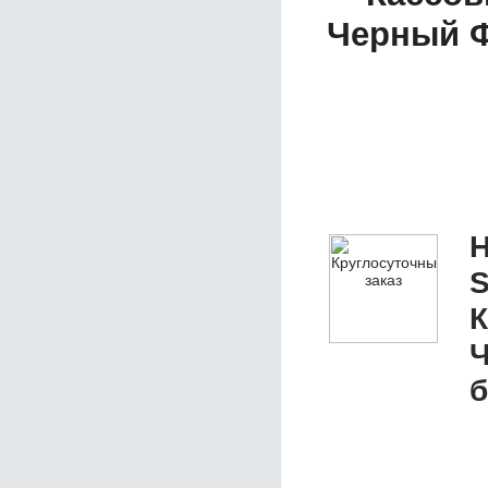
Черный Ф
Н
S
К
Ч
б