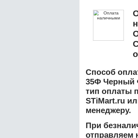
О
о
Способ опла
35Ф Черный 
тип оплаты 
STiMart.ru и
менеджеру.
При безнали
отправляем н