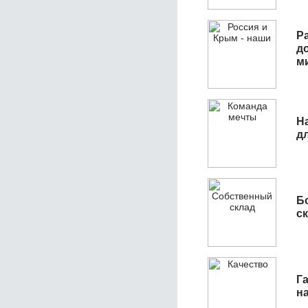
Р
д
м
Н
д
Б
с
Га
н