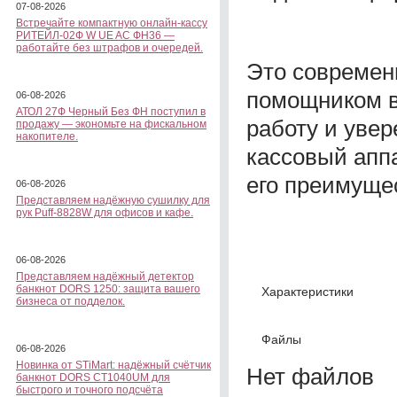
07-08-2026
Встречайте компактную онлайн-кассу
РИТЕЙЛ-02Ф W UE AC ФН36 —
работайте без штрафов и очередей.
Это современ
помощником в
06-08-2026
АТОЛ 27Ф Черный Без ФН поступил в
работу и уве
продажу — экономьте на фискальном
накопителе.
кассовый аппа
его преимуще
06-08-2026
Представляем надёжную сушилку для
рук Puff-8828W для офисов и кафе.
06-08-2026
Представляем надёжный детектор
банкнот DORS 1250: защита вашего
Характеристики
бизнеса от подделок.
Файлы
06-08-2026
Новинка от STiMart: надёжный счётчик
Нет файлов
банкнот DORS CT1040UM для
быстрого и точного подсчёта