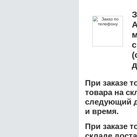
З
А
м
с
(
д
При заказе т
товара на ск
следующий д
и время.
При заказе 
складе доста