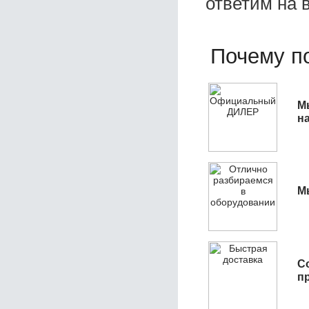
ответим на 
Почему по
М
н
М
С
п