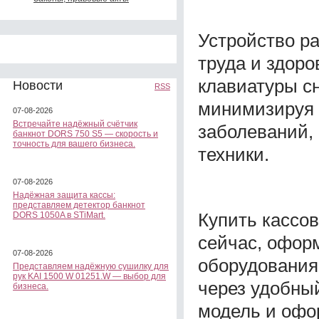
Устройство р
труда и здоро
клавиатуры сн
Новости
RSS
минимизируя 
07-08-2026
Встречайте надёжный счётчик
заболеваний,
банкнот DORS 750 S5 — скорость и
точность для вашего бизнеса.
техники.
07-08-2026
Надёжная защита кассы:
представляем детектор банкнот
Купить кассо
DORS 1050A в STiMart.
сейчас, офор
07-08-2026
оборудования 
Представляем надёжную сушилку для
рук KAI 1500 W 01251.W — выбор для
через удобны
бизнеса.
модель и офо