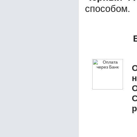
способом.
О
р