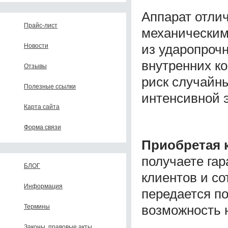
Аппарат отли
Прайс-лист
механическим
из ударопрочн
Новости
внутренних к
Отзывы
риск случайны
Полезные ссылки
интенсивной 
Карта сайта
Форма связи
Приобретая 
получаете га
БЛОГ
клиентов и с
Информация
передается п
возможность 
Термины
Законы, правовые акты