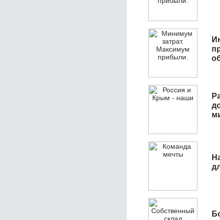
И
п
о
Р
д
м
Н
д
Б