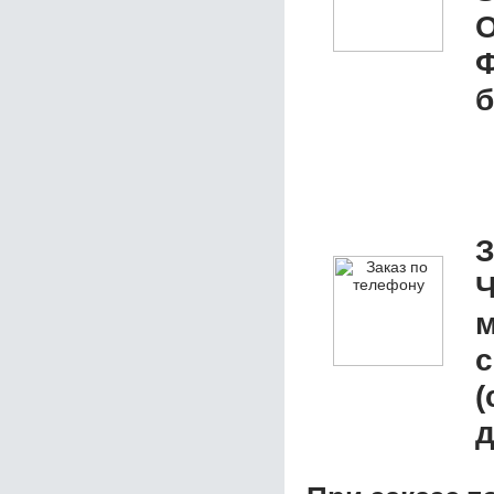
О
Ф
б
З
Ч
м
с
(
д