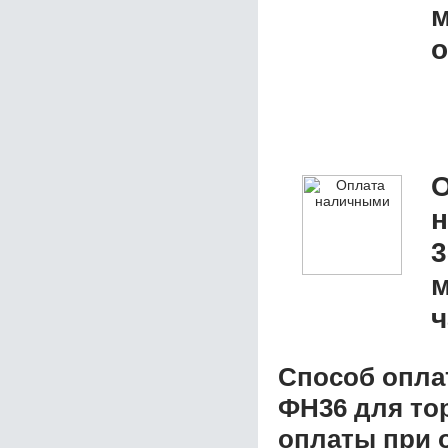
м
о
О
3
м
ч
Способ опла
ФН36 для то
оплаты при о