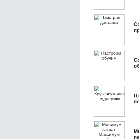
С
п
С
об
П
п
М
п