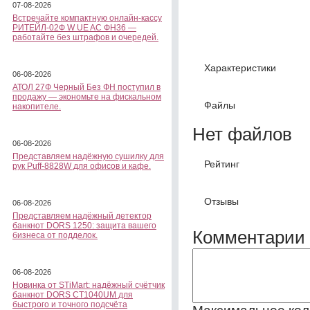
07-08-2026
Встречайте компактную онлайн-кассу
РИТЕЙЛ-02Ф W UE AC ФН36 —
работайте без штрафов и очередей.
Характеристики
06-08-2026
АТОЛ 27Ф Черный Без ФН поступил в
продажу — экономьте на фискальном
Файлы
накопителе.
Нет файлов
06-08-2026
Представляем надёжную сушилку для
Рейтинг
рук Puff-8828W для офисов и кафе.
Отзывы
06-08-2026
Представляем надёжный детектор
банкнот DORS 1250: защита вашего
Комментарии 
бизнеса от подделок.
06-08-2026
Новинка от STiMart: надёжный счётчик
банкнот DORS CT1040UM для
быстрого и точного подсчёта