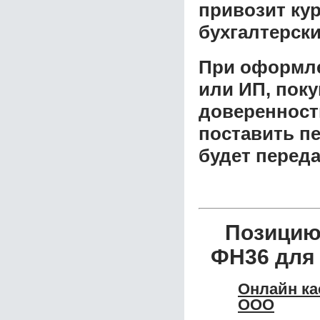
привозит ку
бухгалтерски
При оформле
или ИП, пок
доверенност
поставить пе
будет перед
Позицию
ФН36 для 
Онлайн ка
ООО