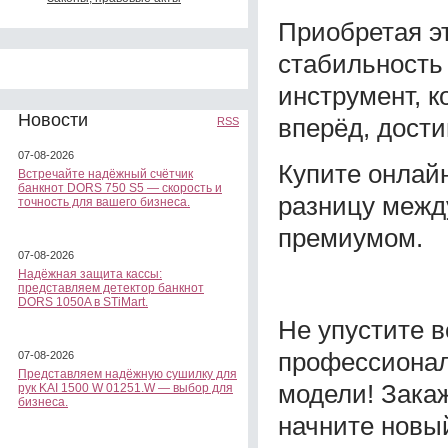
Приобретая эт
стабильность 
инструмент, к
Новости
вперёд, дости
RSS
07-08-2026
Купите онлайн
Встречайте надёжный счётчик
банкнот DORS 750 S5 — скорость и
разницу меж
точность для вашего бизнеса.
премиумом.
07-08-2026
Надёжная защита кассы:
представляем детектор банкнот
DORS 1050A в STiMart.
Не упустите 
профессионал
07-08-2026
Представляем надёжную сушилку для
модели! Закаж
рук KAI 1500 W 01251.W — выбор для
бизнеса.
начните новый