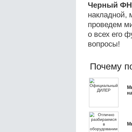
Черный ФН
накладной, 
проведем ми
о всех его ф
вопросы!
Почему по
М
н
М