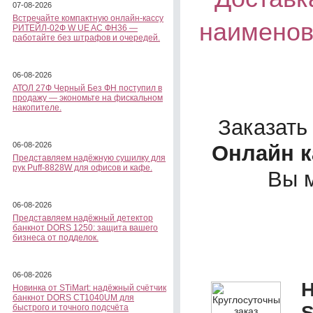
07-08-2026
Встречайте компактную онлайн-кассу
наименов
РИТЕЙЛ-02Ф W UE AC ФН36 —
работайте без штрафов и очередей.
06-08-2026
АТОЛ 27Ф Черный Без ФН поступил в
продажу — экономьте на фискальном
накопителе.
Заказать
06-08-2026
Онлайн к
Представляем надёжную сушилку для
рук Puff-8828W для офисов и кафе.
Вы 
06-08-2026
Представляем надёжный детектор
банкнот DORS 1250: защита вашего
бизнеса от подделок.
06-08-2026
Н
Новинка от STiMart: надёжный счётчик
банкнот DORS CT1040UM для
S
быстрого и точного подсчёта