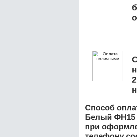
б
о
О
2
н
Способ опла
Белый ФН15
при оформлен
телефону со