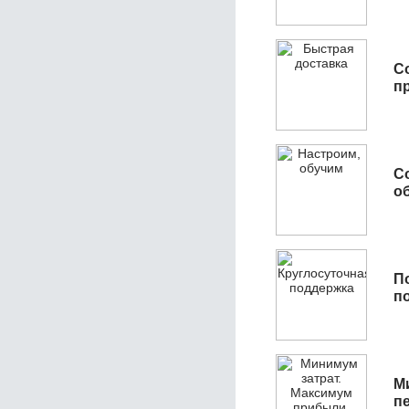
С
п
С
об
П
п
М
п