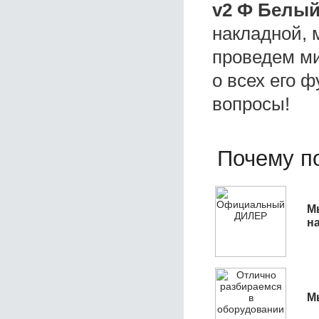
v2 Ф Белы
накладной, 
проведем ми
о всех его ф
вопросы!
Почему по
М
н
М