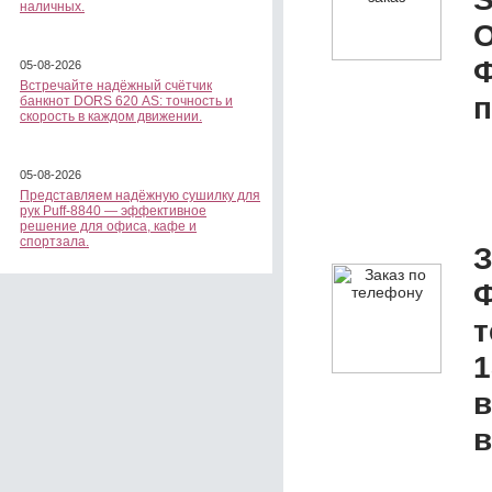
наличных.
О
05-08-2026
Встречайте надёжный счётчик
п
банкнот DORS 620 АS: точность и
скорость в каждом движении.
05-08-2026
Представляем надёжную сушилку для
рук Puff-8840 — эффективное
решение для офиса, кафе и
спортзала.
З
1
в
в