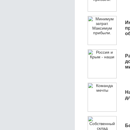
И
п
о
Р
д
м
Н
д
Б