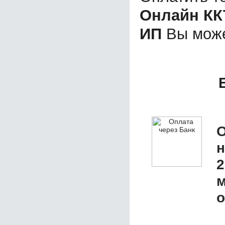
Онлайн КК
ИП
Вы може
О
2
м
о