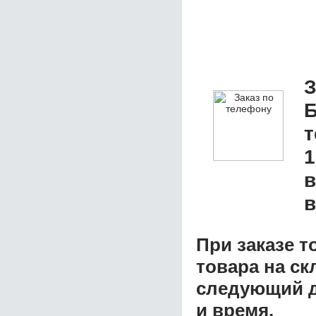
З
Б
1
в
в
При заказе т
товара на ск
следующий д
и время.