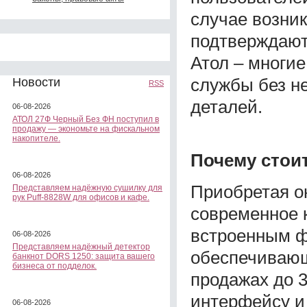
случае возни
подтверждают
Атол – многие
службы без н
Новости
RSS
деталей.
06-08-2026
АТОЛ 27Ф Черный Без ФН поступил в
продажу — экономьте на фискальном
накопителе.
Почему стои
06-08-2026
Приобретая о
Представляем надёжную сушилку для
рук Puff-8828W для офисов и кафе.
современное 
встроенным ф
06-08-2026
Представляем надёжный детектор
обеспечивающ
банкнот DORS 1250: защита вашего
бизнеса от подделок.
продажах до 
интерфейсу и
06-08-2026