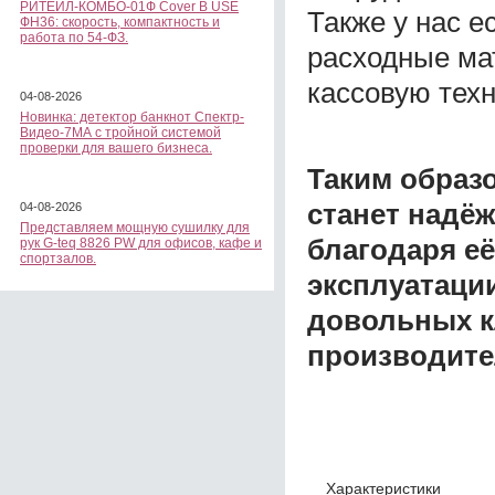
РИТЕЙЛ-КОМБО-01Ф Cover B USE
Также у нас е
ФН36: скорость, компактность и
работа по 54-ФЗ.
расходные ма
кассовую техн
04-08-2026
Новинка: детектор банкнот Спектр-
Видео-7МА с тройной системой
проверки для вашего бизнеса.
Таким образ
станет надё
04-08-2026
Представляем мощную сушилку для
благодаря её
рук G-teq 8826 PW для офисов, кафе и
спортзалов.
эксплуатаци
довольных к
производите
Характеристики