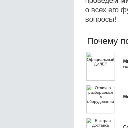
проведем ми
о всех его ф
вопросы!
Почему по
М
н
М
С