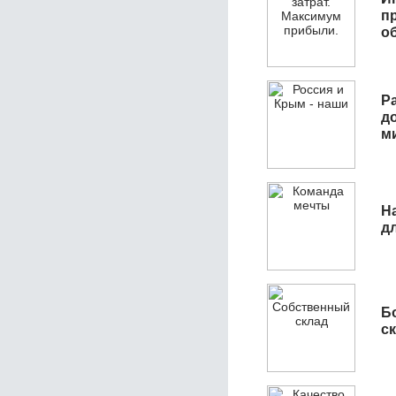
п
о
Р
д
м
Н
д
Б
с