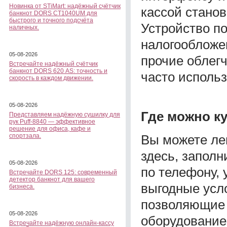
Новинка от STiMart: надёжный счётчик
кассой стано
банкнот DORS CT1040UM для
быстрого и точного подсчёта
Устройство п
наличных.
налогообложен
05-08-2026
прочие облег
Встречайте надёжный счётчик
банкнот DORS 620 АS: точность и
часто исполь
скорость в каждом движении.
05-08-2026
Где можно к
Представляем надёжную сушилку для
рук Puff-8840 — эффективное
решение для офиса, кафе и
Вы можете лег
спортзала.
здесь, запол
05-08-2026
по телефону,
Встречайте DORS 125: современный
детектор банкнот для вашего
выгодные усл
бизнеса.
позволяющие 
05-08-2026
оборудование 
Встречайте надёжную онлайн-кассу