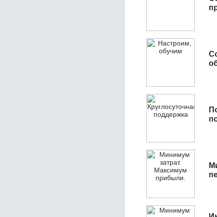
п
С
об
П
п
М
п
И