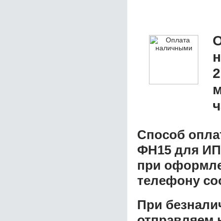
О
2
м
ч
Способ опла
ФН15 для ИП
при оформлен
телефону со
При безнали
отправляем н