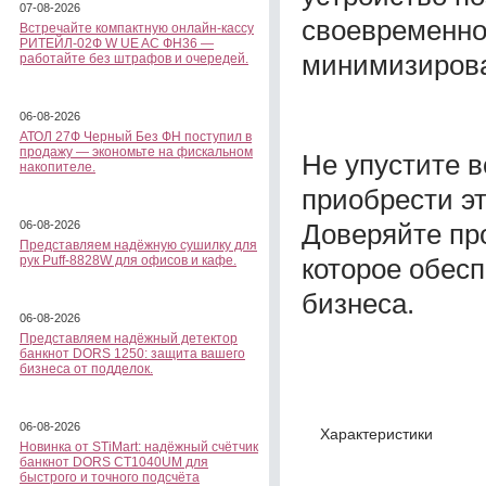
07-08-2026
своевременно
Встречайте компактную онлайн-кассу
РИТЕЙЛ-02Ф W UE AC ФН36 —
минимизирова
работайте без штрафов и очередей.
06-08-2026
АТОЛ 27Ф Черный Без ФН поступил в
продажу — экономьте на фискальном
Не упустите в
накопителе.
приобрести эт
Доверяйте пр
06-08-2026
Представляем надёжную сушилку для
которое обес
рук Puff-8828W для офисов и кафе.
бизнеса.
06-08-2026
Представляем надёжный детектор
банкнот DORS 1250: защита вашего
бизнеса от подделок.
06-08-2026
Характеристики
Новинка от STiMart: надёжный счётчик
банкнот DORS CT1040UM для
быстрого и точного подсчёта