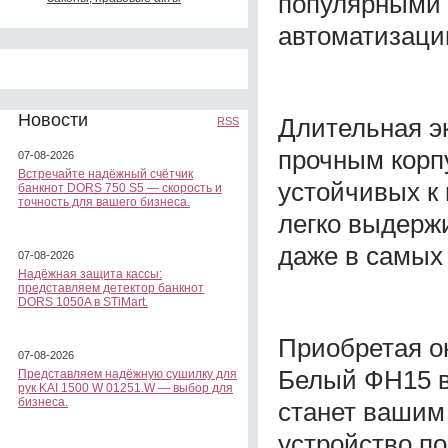
популярными
автоматизаци
Новости
Длительная э
RSS
прочным корп
07-08-2026
Встречайте надёжный счётчик
устойчивых к
банкнот DORS 750 S5 — скорость и
точность для вашего бизнеса.
легко выдерж
даже в самых
07-08-2026
Надёжная защита кассы:
представляем детектор банкнот
DORS 1050A в STiMart.
Приобретая о
07-08-2026
Белый ФН15 в
Представляем надёжную сушилку для
рук KAI 1500 W 01251.W — выбор для
бизнеса.
станет вашим
устройство п