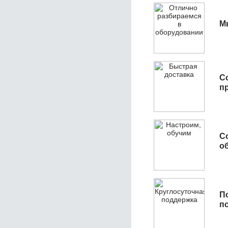
М
С
п
С
об
П
п