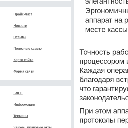
элегантност
Эргономичны
Прайс-лист
аппарат на 
Новости
месте кассы
Отзывы
Полезные ссылки
Точность раб
процессором 
Карта сайта
Каждая опера
Форма связи
благодаря вс
что гарантир
БЛОГ
законодательс
Информация
При этом апп
Термины
протоколы пе
Законы, правовые акты