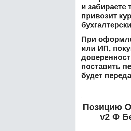
и забираете 
привозит ку
бухгалтерски
При оформле
или ИП, пок
доверенност
поставить пе
будет перед
Позицию О
v2 Ф Б