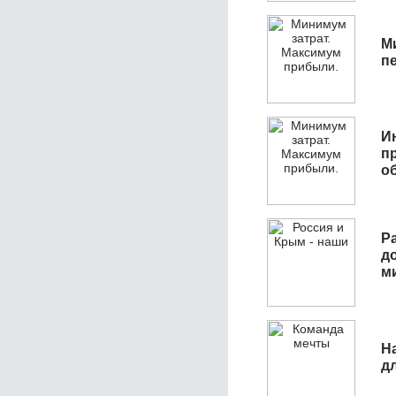
М
п
И
п
о
Р
д
м
Н
д