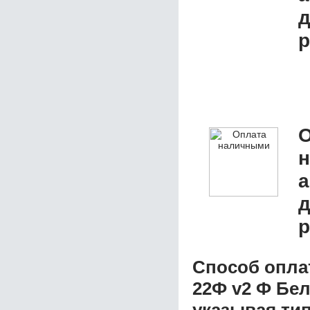
д
р
О
а
д
р
Способ опла
22Ф v2 Ф Бе
указывая ти