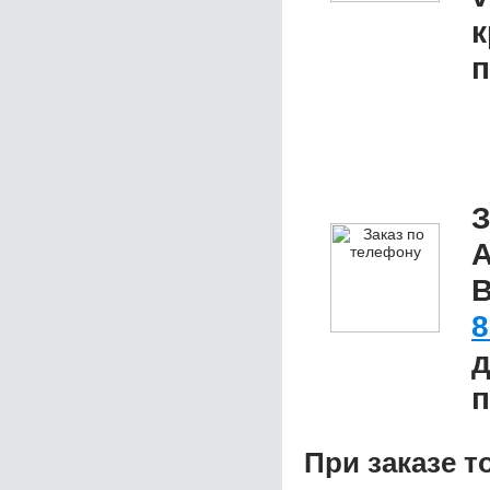
к
п
З
А
В
8
д
п
При заказе т