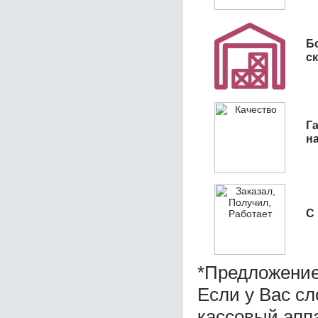
Б
с
Га
н
С
*Предложение
Если у Вас с
кассовый апп