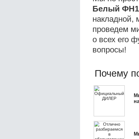
Белый ФН1
накладной, 
проведем ми
о всех его ф
вопросы!
Почему по
М
н
М