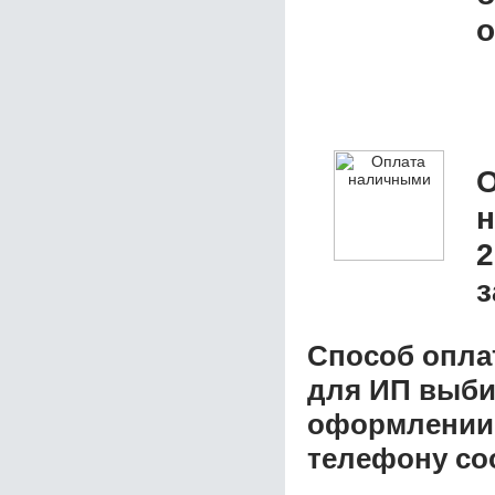
о
О
2
з
Способ опла
для ИП
выбир
оформлении з
телефону со