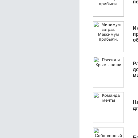
п
И
п
о
Р
д
м
Н
д
Б