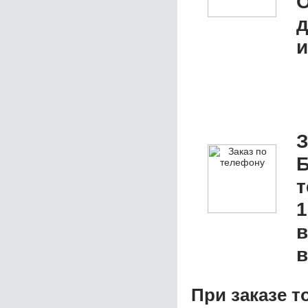
О
д
и
З
Б
1
в
в
При заказе т