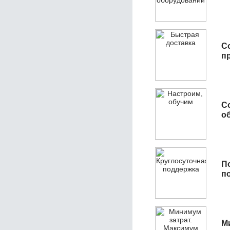
С
п
С
об
П
п
М