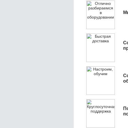
М
С
п
С
об
П
п