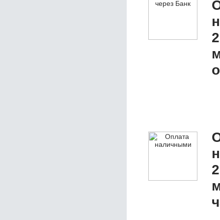
О
2
м
о
О
2
м
ч