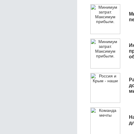
М
п
И
п
о
Р
д
м
Н
д