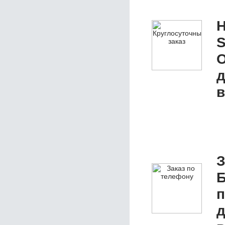
Н
S
О
д
в
З
Б
д