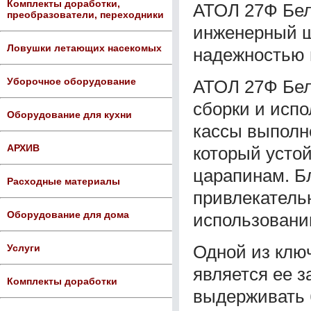
Комплекты доработки,
АТОЛ 27Ф Бел
преобразователи, переходники
инженерный ш
Ловушки летающих насекомых
надежностью 
Уборочное оборудование
АТОЛ 27Ф Бел
сборки и исп
Оборудование для кухни
кассы выполне
АРХИВ
который усто
царапинам. Бл
Расходные материалы
привлекатель
Оборудование для дома
использовани
Одной из клю
Услуги
является ее з
Комплекты доработки
выдерживать 