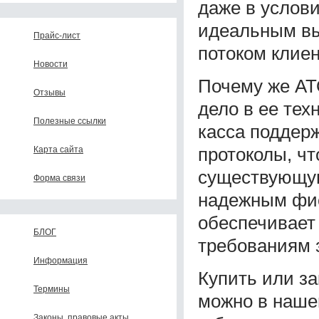
даже в услови
идеальным вы
Прайс-лист
потоком клиен
Новости
Почему же АТ
Отзывы
дело в ее тех
Полезные ссылки
касса поддер
протоколы, чт
Карта сайта
существующую
Форма связи
надежным фис
обеспечивает
БЛОГ
требованиям 
Информация
Купить или з
Термины
можно в наше
Законы, правовые акты