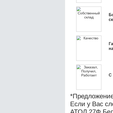
Б
с
Га
н
С
*Предложение
Если у Вас с
АТОЛ 27Ф Бел