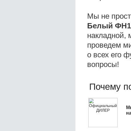
Мы не прос
Белый ФН1
накладной, 
проведем ми
о всех его ф
вопросы!
Почему по
М
н