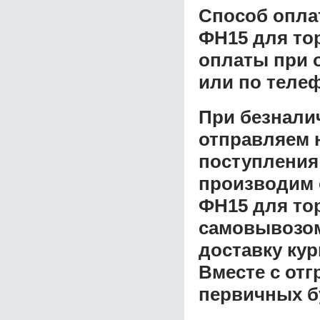
Способ опла
ФН15 для то
оплаты при о
или по теле
При безнали
отправляем н
поступления
производим 
ФН15 для то
самовывозом 
доставку ку
Вместе с от
первичных б