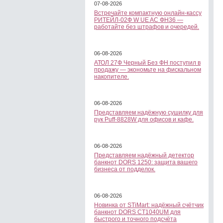
07-08-2026
Встречайте компактную онлайн-кассу
РИТЕЙЛ-02Ф W UE AC ФН36 —
работайте без штрафов и очередей.
06-08-2026
АТОЛ 27Ф Черный Без ФН поступил в
продажу — экономьте на фискальном
накопителе.
06-08-2026
Представляем надёжную сушилку для
рук Puff-8828W для офисов и кафе.
06-08-2026
Представляем надёжный детектор
банкнот DORS 1250: защита вашего
бизнеса от подделок.
06-08-2026
Новинка от STiMart: надёжный счётчик
банкнот DORS CT1040UM для
быстрого и точного подсчёта