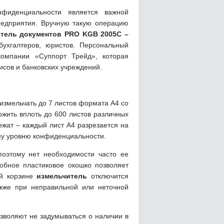
нфиденциальности является важной
едприятия. Вручную такую операцию
тель документов PRO KGB 2005С –
бухгалтеров, юристов. Персональный
компании «Суппорт Трейд», которая
сов и банковских учреждений.
измельчать до 7 листов формата А4 со
ожить вплоть до 600 листов различных
жат – каждый лист А4 разрезается на
му уровню конфиденциальности.
поэтому нет необходимости часто ее
обное пластиковое окошко позволяет
ой корзине
измельчитель
отключится
акже при неправильной или неточной
озволяют не задумываться о наличии в