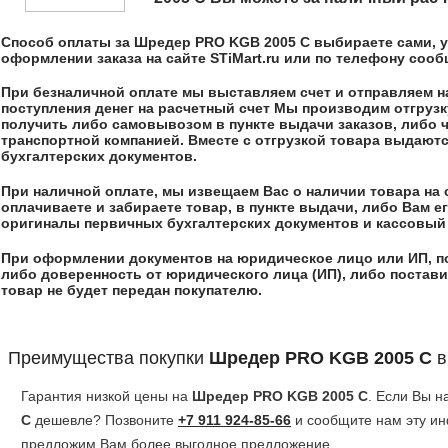
Способ оплаты за
Шредер PRO KGB 2005 C
выбираете сами, у
оформлении заказа на сайте STiMart.ru или по телефону соо
При безналичной оплате мы выставляем счет и отправляем на,
поступления денег на расчетный счет Мы производим отгрузк
получить либо самовывозом в пункте выдачи заказов, либо 
транспортной компанией. Вместе с отгрузкой товара выдают
бухгалтерских документов.
При наличной оплате, мы извещаем Вас о наличии товара на 
оплачиваете и забираете товар, в пункте выдачи, либо Вам 
оригиналы первичных бухгалтерских документов и кассовый 
При оформлении документов на юридическое лицо или ИП, п
либо доверенность от юридического лица (ИП), либо постави
товар не будет передан покупателю.
Преимущества покупки
Шредер PRO KGB 2005 C
в
Гарантия низкой цены на
Шредер PRO KGB 2005 C
. Если Вы 
C
дешевле? Позвоните
+7 911 924-85-66
и сообщите нам эту ин
предложим Вам более выгодное предложение.