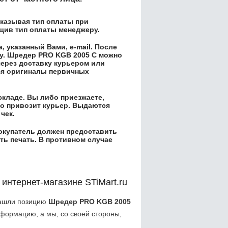
казывая тип оплаты при
бщив тип оплаты менеджеру.
 указанный Вами, e-mail. После
у.
Шредер PRO KGB 2005 C
можно
через доставку курьером или
ся оригиналы первичных
складе. Вы либо приезжаете,
его привозит курьер. Выдаются
чек.
окупатель должен предоставить
ть печать. В противном случае
 интернет-магазине STiMart.ru
нашли позицию
Шредер PRO KGB 2005
формацию, а мы, со своей стороны,