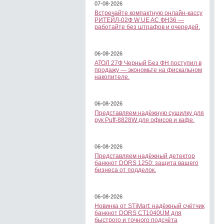
07-08-2026
Встречайте компактную онлайн-кассу
РИТЕЙЛ-02Ф W UE AC ФН36 —
работайте без штрафов и очередей.
06-08-2026
АТОЛ 27Ф Черный Без ФН поступил в
продажу — экономьте на фискальном
накопителе.
06-08-2026
Представляем надёжную сушилку для
рук Puff-8828W для офисов и кафе.
06-08-2026
Представляем надёжный детектор
банкнот DORS 1250: защита вашего
бизнеса от подделок.
06-08-2026
Новинка от STiMart: надёжный счётчик
банкнот DORS CT1040UM для
быстрого и точного подсчёта