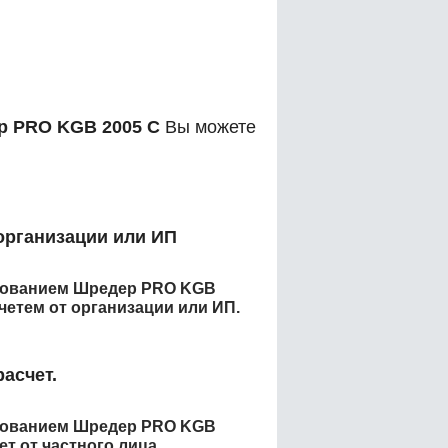
р PRO KGB 2005 C
Вы можете
организации или ИП
енованием
Шредер PRO KGB
етем от организации или ИП.
асчет.
енованием
Шредер PRO KGB
т от частного лица.