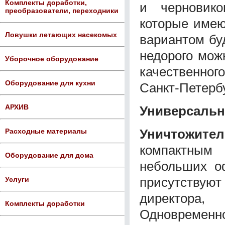
Комплекты доработки,
и черновико
преобразователи, переходники
которые имею
Ловушки летающих насекомых
вариантом бу
недорого мож
Уборочное оборудование
качественно
Оборудование для кухни
Санкт-Петербу
АРХИВ
Универсальн
Уничтожите
Расходные материалы
компактным
Оборудование для дома
небольших оф
присутству
Услуги
директора,
Комплекты доработки
Одновремен