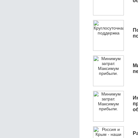
об
П
п
М
п
И
п
о
Р