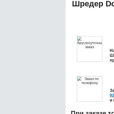
Шредер Do
На
Ш
п
З
92
и
При заказе т