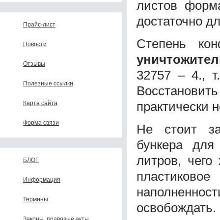
листов форма
достаточно д
Прайс-лист
Степень кон
Новости
уничтожите
Отзывы
32757 – 4., 
Полезные ссылки
Восстановит
практически 
Карта сайта
Форма связи
Не стоит за
бункера для
литров, чего
БЛОГ
пластиковое
Информация
наполненно
Термины
освобождать
Законы, правовые акты