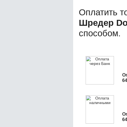
Оплатить т
Шредер Do
способом.
О
6
О
6