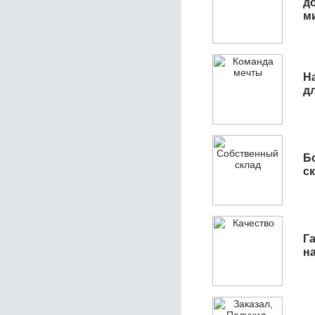
д
м
Н
д
Б
с
Га
н