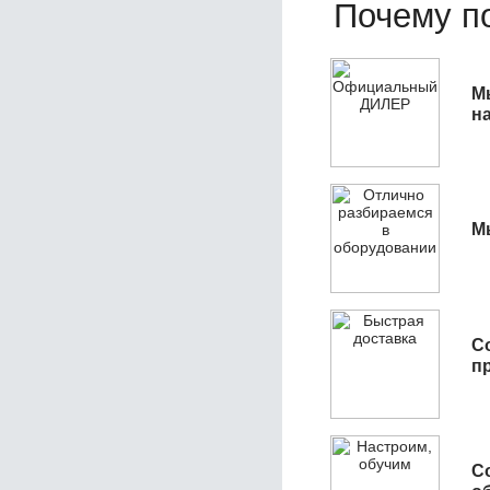
Почему по
М
н
М
С
п
С