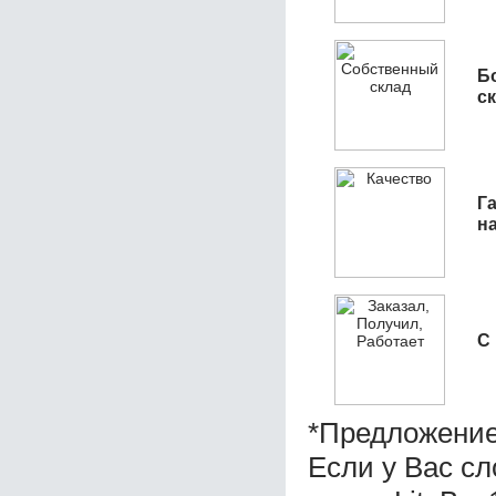
Б
с
Га
н
С
*Предложение
Если у Вас с