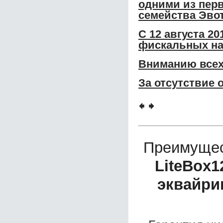
одними из перв
семейства Эвот
С 12 августа 2
фискальных на
Вниманию всех
За отсутствие 
🠸
🠺
Преимущес
LiteBox1
эквайри