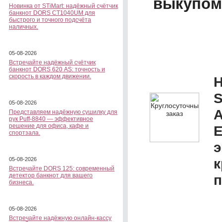
выкупом
Новинка от STiMart: надёжный счётчик
банкнот DORS CT1040UM для
быстрого и точного подсчёта
наличных.
05-08-2026
Встречайте надёжный счётчик
банкнот DORS 620 АS: точность и
скорость в каждом движении.
Н
S
05-08-2026
А
Представляем надёжную сушилку для
рук Puff-8840 — эффективное
решение для офиса, кафе и
Е
спортзала.
э
к
05-08-2026
Встречайте DORS 125: современный
детектор банкнот для вашего
п
бизнеса.
05-08-2026
Встречайте надёжную онлайн-кассу