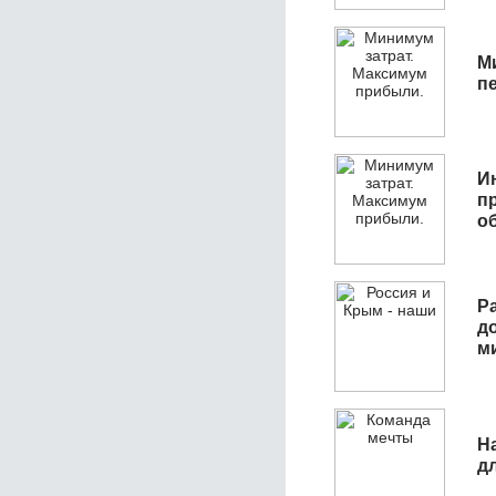
М
п
И
п
о
Р
д
м
Н
д