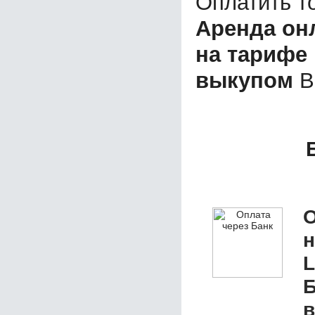
Оплатить т
Аренда он
на тарифе 
выкупом
В
О
L
Б