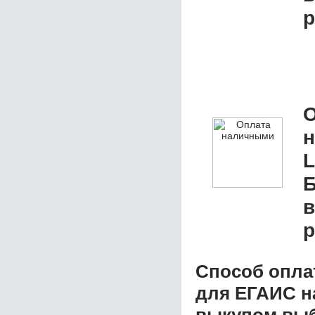
р
О
L
Б
р
Способ опла
для ЕГАИС н
выкупом
выб