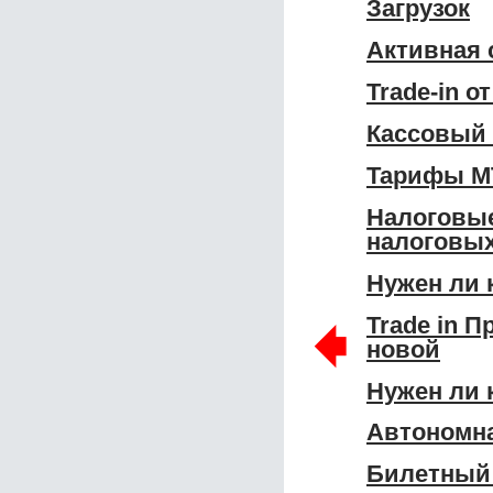
Загрузок
Активная 
Trade-in о
Кассовый 
Тарифы МТ
Налоговые
налоговых
Нужен ли 
🠸
Trade in 
новой
Нужен ли 
Автономна
Билетный 