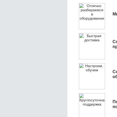
М
С
п
С
об
П
п