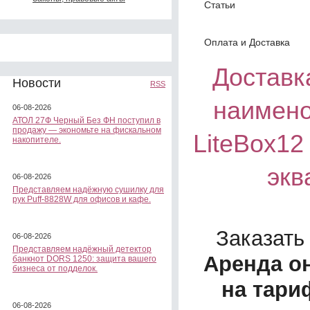
Статьи
Оплата и Доставка
Доставка
Новости
RSS
наимено
06-08-2026
АТОЛ 27Ф Черный Без ФН поступил в
продажу — экономьте на фискальном
LiteBox12
накопителе.
экв
06-08-2026
Представляем надёжную сушилку для
рук Puff-8828W для офисов и кафе.
Заказать
06-08-2026
Представляем надёжный детектор
Аренда о
банкнот DORS 1250: защита вашего
бизнеса от подделок.
на тари
06-08-2026