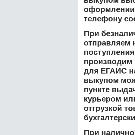
оформлении з
телефону со
При безнали
отправляем н
поступления
производим 
для ЕГАИС н
выкупом
мож
пункте выдач
курьером ил
отгрузкой т
бухгалтерски
При налично