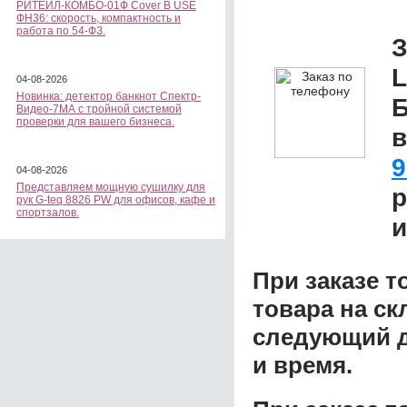
РИТЕЙЛ-КОМБО-01Ф Cover B USE
ФН36: скорость, компактность и
работа по 54-ФЗ.
З
L
04-08-2026
Новинка: детектор банкнот Спектр-
Б
Видео-7МА с тройной системой
проверки для вашего бизнеса.
9
04-08-2026
Представляем мощную сушилку для
р
рук G-teq 8826 PW для офисов, кафе и
спортзалов.
и
При заказе т
товара на ск
следующий д
и время.