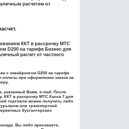
аличным расчетем от
асчет.
енованием
ККТ в рассрочку МТС
гом D200 на тарифе Бизнес для
личный расчет от частного
ки с эквайрингом D200 на тарифе
п оплаты при оформлении заказа на
жеру.
 указанный Вами, e-mail. После
у.
ККТ в рассрочку МТС Касса 7 для
ной торговли
можно получить либо
 курьером или транспортной
первичных бухгалтерских
складе. Вы либо приезжаете,