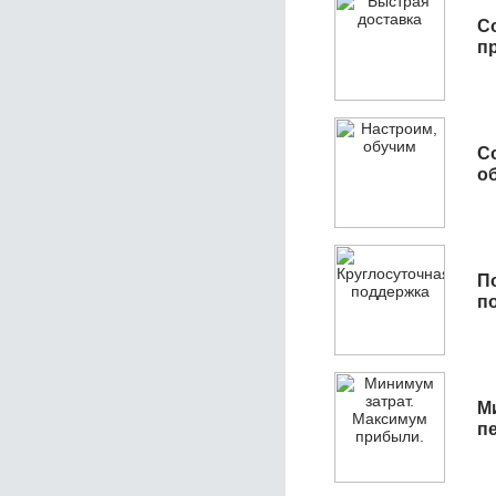
С
п
С
об
П
п
М
п