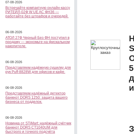
07-08-2026
Встречайте компактную онлайн-кассу
РИТЕЙЛ-02Ф W UE AC ФН36 —
работайте без штрафов и очередей.
06-08-2026
Н
АТОЛ 27Ф Черный Без ФН поступил в
продажу — экономьте на фискальном
S
накопителе.
О
06-08-2026
5
Представляем надёжную сушилку для
рук Puff-8828W для офисов и кафе.
д
и
06-08-2026
Представляем надёжный детектор
банкнот DORS 1250: защита вашего
бизнеса от подделок.
06-08-2026
Новинка от STiMart: надёжный счётчик
З
банкнот DORS CT1040UM для
быстрого и точного подсчёта