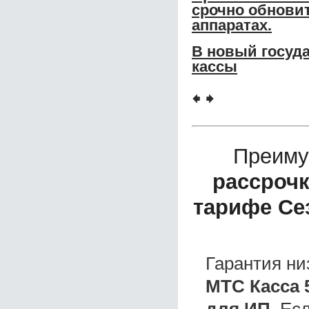
срочно обновит
аппаратах.
В новый госуд
кассы
🠸
🠺
Преиму
рассрочк
тарифе Се
Гарантия ни
МТС Касса 