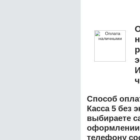
О
р
э
ч
Способ опла
Касса 5 без 
выбираете с
оформлении з
телефону со