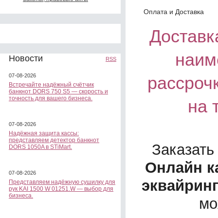
Оплата и Доставка
Доставка
наим
Новости
RSS
07-08-2026
рассроч
Встречайте надёжный счётчик
банкнот DORS 750 S5 — скорость и
точность для вашего бизнеса.
на 
07-08-2026
Надёжная защита кассы:
представляем детектор банкнот
Заказать
DORS 1050A в STiMart.
Онлайн ка
07-08-2026
эквайринг
Представляем надёжную сушилку для
рук KAI 1500 W 01251.W — выбор для
бизнеса.
мо