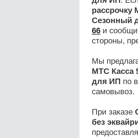
для ИП
. Ес
рассрочку 
Сезонный 
66
и сообщит
стороны, пр
Мы предлаг
МТС Касса 
для ИП
по в
самовывоз.
При заказе
без эквайр
предоставля