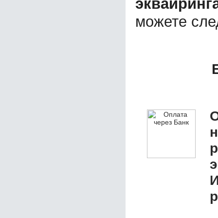
эквайринг
можете сл
О
р
э
р