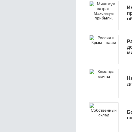
И
п
о
Р
д
м
Н
д
Б
с