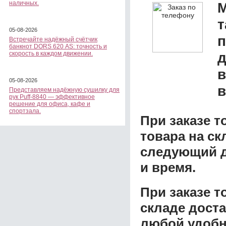
наличных.
М
т
05-08-2026
Встречайте надёжный счётчик
банкнот DORS 620 АS: точность и
д
скорость в каждом движении.
в
05-08-2026
в
Представляем надёжную сушилку для
рук Puff-8840 — эффективное
решение для офиса, кафе и
спортзала.
При заказе т
товара на ск
следующий д
и время.
При заказе 
складе доста
любой удобн