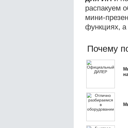
распакуем о
мини-презен
функциях, а
Почему по
М
н
М