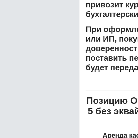
привозит ку
бухгалтерски
При оформле
или ИП, пок
доверенност
поставить пе
будет перед
Позицию Он
5 без экв
Аренда ка