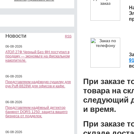
На
Э
п
Новости
RSS
06-08-2026
АТОЛ 27Ф Черный Без ФН поступил в
З
продажу — экономьте на фискальном
91
накопителе.
в
06-08-2026
При заказе т
Представляем надёжную сушилку для
рук Puff-8828W для офисов и кафе.
товара на ск
следующий д
06-08-2026
и время.
Представляем надёжный детектор
банкнот DORS 1250: защита вашего
бизнеса от подделок.
При заказе 
складе доста
06-08-2026