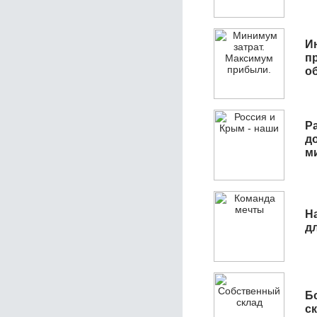
И
п
о
Р
д
м
Н
д
Б
с