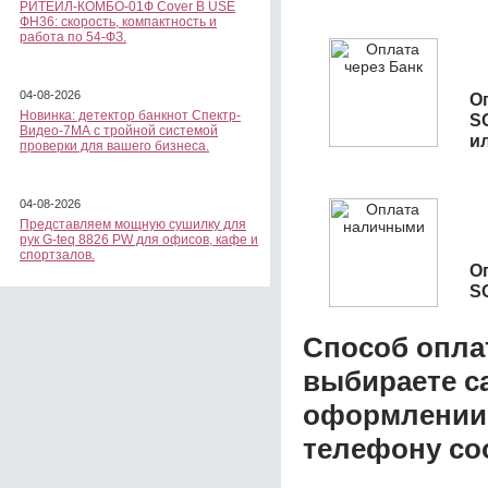
РИТЕЙЛ-КОМБО-01Ф Cover B USE
ФН36: скорость, компактность и
работа по 54-ФЗ.
04-08-2026
О
Новинка: детектор банкнот Спектр-
S
Видео-7МА с тройной системой
и
проверки для вашего бизнеса.
04-08-2026
Представляем мощную сушилку для
рук G-teq 8826 PW для офисов, кафе и
спортзалов.
О
S
Способ опла
выбираете с
оформлении з
телефону со