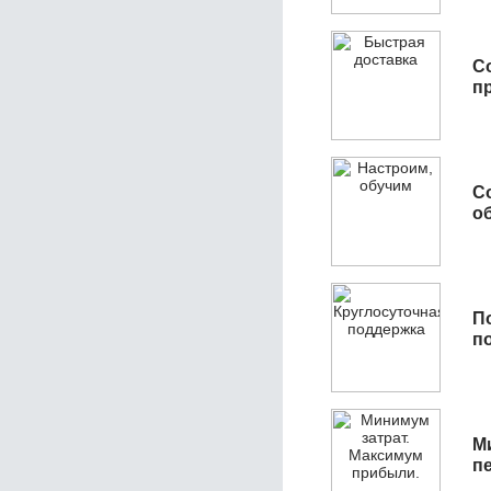
С
п
С
об
П
п
М
п