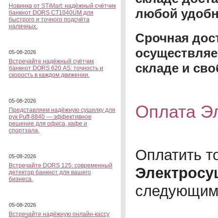
Новинка от STiMart: надёжный счётчик
любой удобн
банкнот DORS CT1040UM для
быстрого и точного подсчёта
наличных.
Срочная дост
осуществляе
05-08-2026
Встречайте надёжный счётчик
складе и сво
банкнот DORS 620 АS: точность и
скорость в каждом движении.
05-08-2026
Оплата Э
Представляем надёжную сушилку для
рук Puff-8840 — эффективное
решение для офиса, кафе и
спортзала.
Оплатить т
05-08-2026
Встречайте DORS 125: современный
Электросу
детектор банкнот для вашего
бизнеса.
следующим
05-08-2026
Встречайте надёжную онлайн-кассу