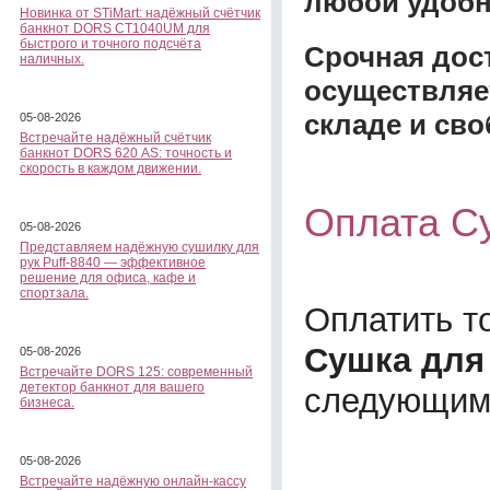
любой удобн
Новинка от STiMart: надёжный счётчик
банкнот DORS CT1040UM для
быстрого и точного подсчёта
Срочная дост
наличных.
осуществляе
складе и сво
05-08-2026
Встречайте надёжный счётчик
банкнот DORS 620 АS: точность и
скорость в каждом движении.
Оплата С
05-08-2026
Представляем надёжную сушилку для
рук Puff-8840 — эффективное
решение для офиса, кафе и
спортзала.
Оплатить т
Сушка для
05-08-2026
Встречайте DORS 125: современный
детектор банкнот для вашего
следующим
бизнеса.
05-08-2026
Встречайте надёжную онлайн-кассу