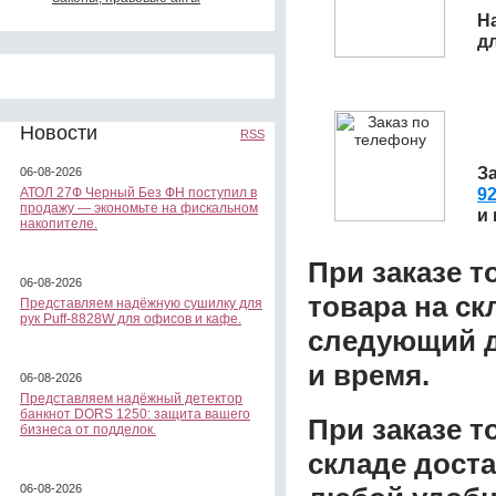
Н
д
Новости
RSS
З
06-08-2026
92
АТОЛ 27Ф Черный Без ФН поступил в
продажу — экономьте на фискальном
и
накопителе.
При заказе т
06-08-2026
товара на ск
Представляем надёжную сушилку для
рук Puff-8828W для офисов и кафе.
следующий д
и время.
06-08-2026
Представляем надёжный детектор
банкнот DORS 1250: защита вашего
При заказе 
бизнеса от подделок.
складе доста
06-08-2026