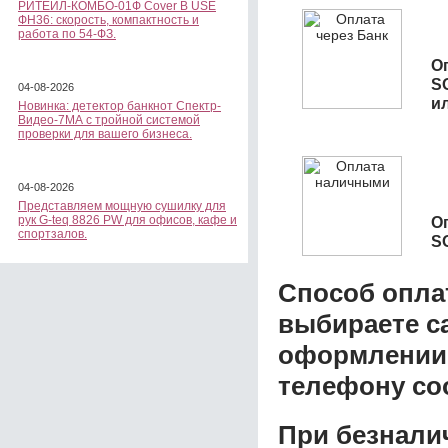
РИТЕЙЛ-КОМБО-01Ф Cover B USE
ФН36: скорость, компактность и
работа по 54-ФЗ.
О
S
04-08-2026
и
Новинка: детектор банкнот Спектр-
Видео-7МА с тройной системой
проверки для вашего бизнеса.
04-08-2026
Представляем мощную сушилку для
О
рук G-teq 8826 PW для офисов, кафе и
спортзалов.
S
Способ опла
выбираете с
оформлении з
телефону со
При безнали