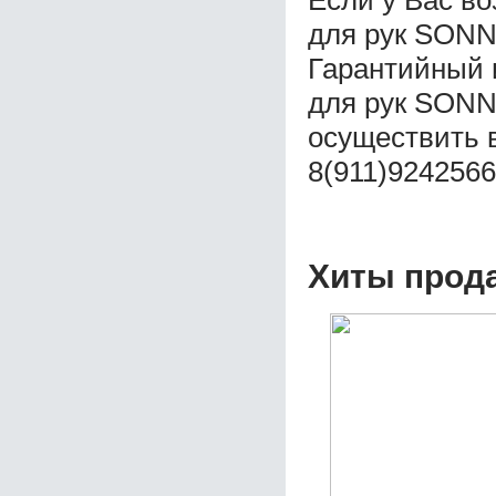
Если у Вас в
для рук SONN
Гарантийный 
для рук SONN
осуществить 
8(911)9242566
Хиты прод