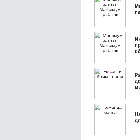
М
п
И
п
о
Р
д
м
Н
д