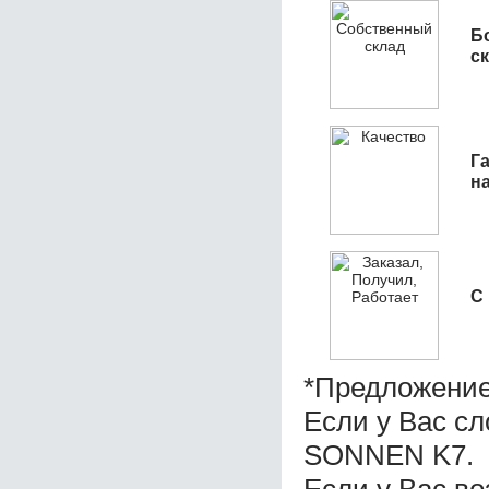
Б
с
Га
н
С
*Предложение
Если у Вас с
SONNEN K7.