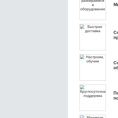
М
С
п
С
об
П
п