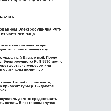
асчет.
енованием
Электросушилка Puff-
от частного лица.
 указывая тип оплаты при
бщив тип оплаты менеджеру.
 указанный Вами, e-mail. После
у.
Электросушилка Puff-8890
можно
через доставку курьером или
ся оригиналы первичных
складе. Вы либо приезжаете,
его привозит курьер. Выдаются
чек.
окупатель должен предоставить
ть печать. В противном случае