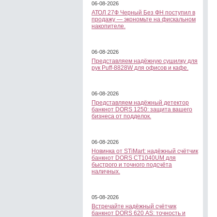
06-08-2026
АТОЛ 27Ф Черный Без ФН поступил в
продажу — экономьте на фискальном
накопителе.
06-08-2026
Представляем надёжную сушилку для
рук Puff-8828W для офисов и кафе.
06-08-2026
Представляем надёжный детектор
банкнот DORS 1250: защита вашего
бизнеса от подделок.
06-08-2026
Новинка от STiMart: надёжный счётчик
банкнот DORS CT1040UM для
быстрого и точного подсчёта
наличных.
05-08-2026
Встречайте надёжный счётчик
банкнот DORS 620 АS: точность и