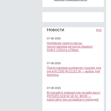
Новости
RSS
07-08-2026
Надёжная защита кассы:
представляем детектор банкнот
DORS 1050A в STiMart.
07-08-2026
Представляем надёжную сушилку для
рук KAI 1500 W 01251.W — выбор для
бизнеса.
07-08-2026
Встречайте компактную онлайн-кассу
РИТЕЙЛ-02Ф W UE AC ФН36 —
работайте без штрафов и очередей.