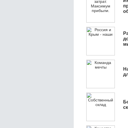
И
п
о
Р
д
м
Н
д
Б
с