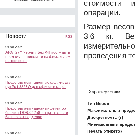
стоимости 
операции.
Размер весов
3,6 кг. Ве
Новости
RSS
измерительно
06-08-2026
АТОЛ 27Ф Черный Без ФН поступил в
проведения т
продажу — экономьте на фискальном
накопителе.
06-08-2026
Представляем надёжную сушилку для
рук Puff-8828W для офисов и кафе.
Характеристики
Тип Весов
:
06-08-2026
Представляем надёжный детектор
Максимальный предел
банкнот DORS 1250: защита вашего
Дискретность (г)
:
бизнеса от подделок.
Минимальный предел 
Печать этикеток
:
06-08-2026