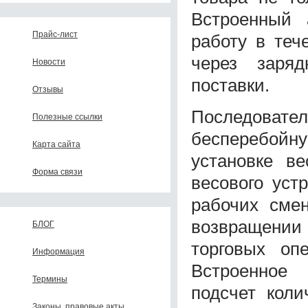
Встроенный 
Прайс-лист
работу в теч
через заряд
Новости
поставки.
Отзывы
Последова
Полезные ссылки
бесперебойну
Карта сайта
установке в
Форма связи
весового уст
рабочих смен
возвращении
БЛОГ
торговых оп
Информация
Встроенное
Термины
подсчет коли
Законы, правовые акты