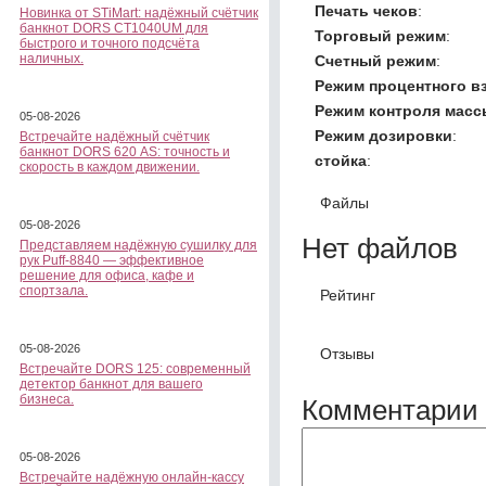
Печать чеков
:
Новинка от STiMart: надёжный счётчик
банкнот DORS CT1040UM для
Торговый режим
:
быстрого и точного подсчёта
наличных.
Счетный режим
:
Режим процентного в
Режим контроля масс
05-08-2026
Режим дозировки
:
Встречайте надёжный счётчик
банкнот DORS 620 АS: точность и
стойка
:
скорость в каждом движении.
Файлы
05-08-2026
Нет файлов
Представляем надёжную сушилку для
рук Puff-8840 — эффективное
решение для офиса, кафе и
спортзала.
Рейтинг
05-08-2026
Отзывы
Встречайте DORS 125: современный
детектор банкнот для вашего
бизнеса.
Комментарии 
05-08-2026
Встречайте надёжную онлайн-кассу