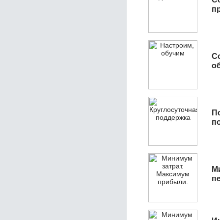
п
С
об
П
п
М
п