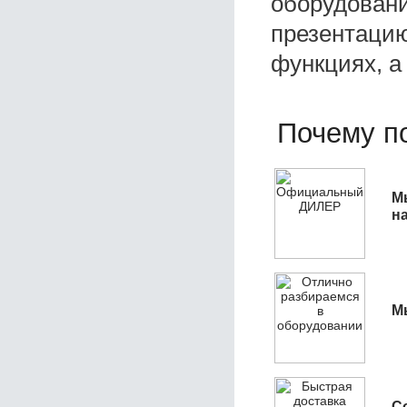
оборудовани
презентацию
функциях, а
Почему по
М
н
М
С