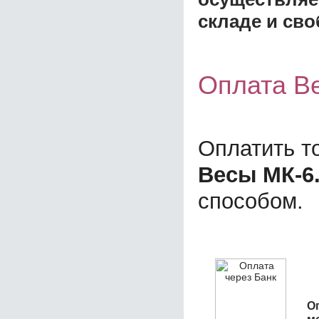
складе и сво
Оплата В
Оплатить т
Весы МК-6
способом.
О
м