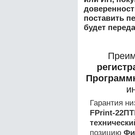
доверенност
поставить пе
будет перед
Преим
регистр
Программн
и
Гарантия ни
FPrint-22П
технически
позицию
Фи