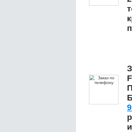
т
к
п
З
F
П
9
р
и