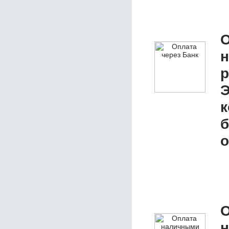
О
р
Э
к
б
о
О