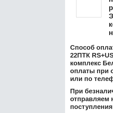
р
Э
к
н
Способ опла
22ПТК RS+US
комплекс Б
оплаты при о
или по теле
При безнали
отправляем н
поступления