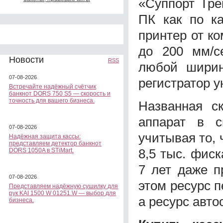
«Суппорт Тре
ПК как по к
принтер от ко
до 200 мм/с
Новости
RSS
любой ширин
07-08-2026
регистратор 
Встречайте надёжный счётчик
банкнот DORS 750 S5 — скорость и
точность для вашего бизнеса.
Названная ск
аппарат в с
07-08-2026
учитывая то, 
Надёжная защита кассы:
представляем детектор банкнот
8,5 тыс. фиск
DORS 1050A в STiMart.
7 лет даже п
07-08-2026
этом ресурс п
Представляем надёжную сушилку для
рук KAI 1500 W 01251.W — выбор для
а ресурс авто
бизнеса.