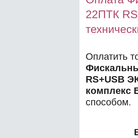
22ПТК RS
техничес
Оплатить т
Фискальны
RS+USB ЭК
комплекс 
способом.