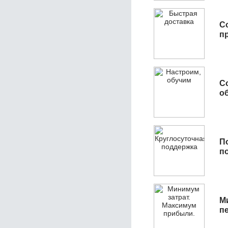
С
п
С
об
П
п
М
п