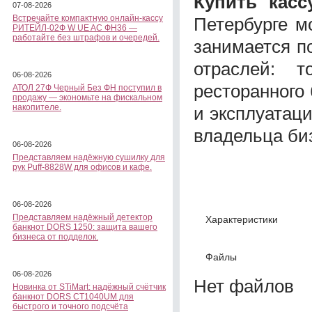
Купить кас
07-08-2026
Встречайте компактную онлайн-кассу
Петербурге м
РИТЕЙЛ-02Ф W UE AC ФН36 —
работайте без штрафов и очередей.
занимается п
отраслей: т
06-08-2026
ресторанного
АТОЛ 27Ф Черный Без ФН поступил в
продажу — экономьте на фискальном
накопителе.
и эксплуатац
владельца би
06-08-2026
Представляем надёжную сушилку для
рук Puff-8828W для офисов и кафе.
06-08-2026
Представляем надёжный детектор
Характеристики
банкнот DORS 1250: защита вашего
бизнеса от подделок.
Файлы
06-08-2026
Нет файлов
Новинка от STiMart: надёжный счётчик
банкнот DORS CT1040UM для
быстрого и точного подсчёта