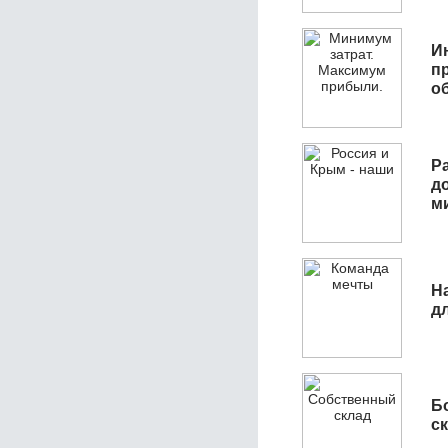
И
п
о
Р
д
м
Н
д
Б
с