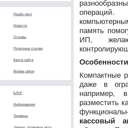
разнообразны
операций
Прайс-лист
компьютерным
Новости
память помо
Отзывы
ИП, жела
контролирующ
Полезные ссылки
Особенности
Карта сайта
Форма связи
Компактные р
даже в огра
например, 
БЛОГ
разместить ка
Информация
функциональн
Термины
кассовый а
Законы, правовые акты