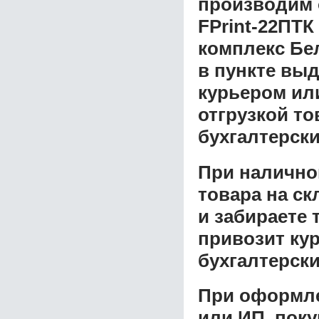
производим 
FPrint-22ПТ
комплекс Б
в пункте выд
курьером ил
отгрузкой т
бухгалтерски
При налично
товара на ск
и забираете 
привозит ку
бухгалтерски
При оформле
или ИП, пок