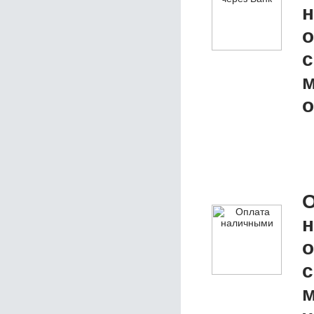
о
с
м
о
О
о
с
м