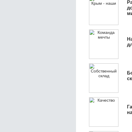
Р
д
м
Н
д
Б
с
Га
н