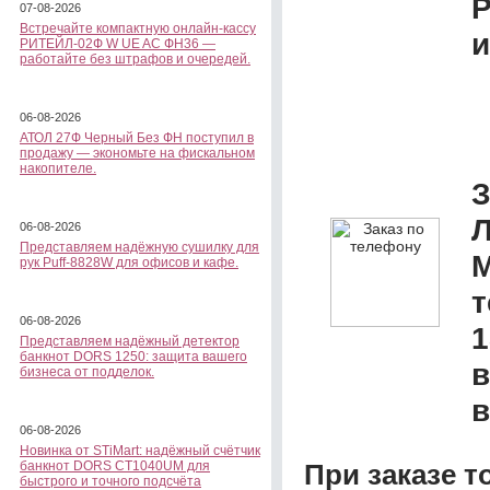
07-08-2026
Встречайте компактную онлайн-кассу
и
РИТЕЙЛ-02Ф W UE AC ФН36 —
работайте без штрафов и очередей.
06-08-2026
АТОЛ 27Ф Черный Без ФН поступил в
продажу — экономьте на фискальном
накопителе.
З
Л
06-08-2026
Представляем надёжную сушилку для
M
рук Puff-8828W для офисов и кафе.
06-08-2026
1
Представляем надёжный детектор
банкнот DORS 1250: защита вашего
в
бизнеса от подделок.
в
06-08-2026
Новинка от STiMart: надёжный счётчик
При заказе т
банкнот DORS CT1040UM для
быстрого и точного подсчёта