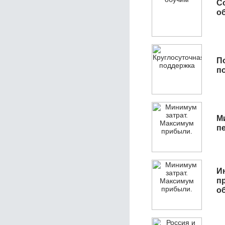
С
об
П
п
М
п
И
п
о