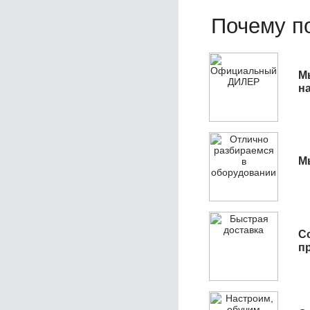
Почему по
М
н
М
С
п