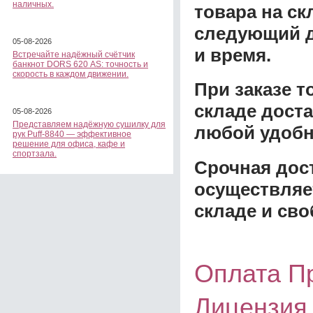
наличных.
товара на ск
следующий д
05-08-2026
и время.
Встречайте надёжный счётчик
банкнот DORS 620 АS: точность и
скорость в каждом движении.
При заказе 
складе доста
05-08-2026
Представляем надёжную сушилку для
любой удобн
рук Puff-8840 — эффективное
решение для офиса, кафе и
спортзала.
Срочная дост
осуществляе
складе и сво
Оплата П
Лицензия 