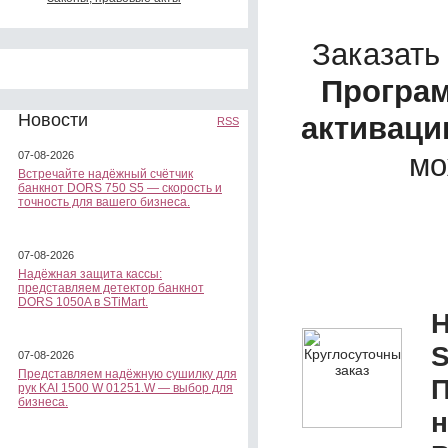
Заказать
Програм
Новости
активаци
RSS
мо
07-08-2026
Встречайте надёжный счётчик
банкнот DORS 750 S5 — скорость и
точность для вашего бизнеса.
07-08-2026
Надёжная защита кассы:
представляем детектор банкнот
DORS 1050A в STiMart.
Н
S
07-08-2026
Представляем надёжную сушилку для
П
рук KAI 1500 W 01251.W — выбор для
бизнеса.
н