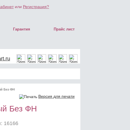
кабинет
или
Регистрация?
Гарантия
Прайс лист
t.ru
ый Без ФН
Версия для печати
ый Без ФН
: 16166