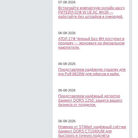
07-08-2026
Встречайте компактную онлайн-кассу
РИТЕЙЛ-02Ф W UE AC ФН36 —
работайте без штрафов и очередей.
06-08-2026
АТОЛ 27Ф Черный Без ФН поступил в
продажу — экономьте на фискальном
накопителе.
06-08-2026
Представляем надёжную сушилку для
рук Puff-8828W для офисов и кафе.
06-08-2026
Представляем надёжный детектор
банкнот DORS 1250: защита вашего
бизнеса от подделок.
06-08-2026
Новинка от STiMart: надёжный счётчик
банкнот DORS CT1040UM для
быстрого и точного подсчёта