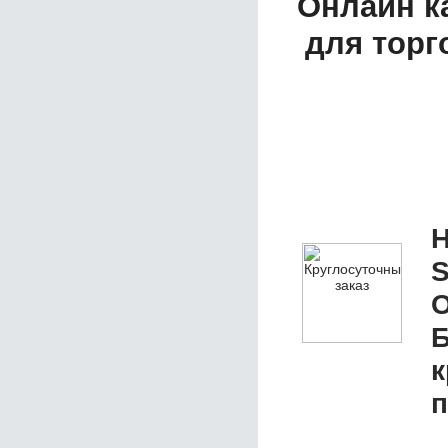
Онлайн к
для торг
Н
S
О
Б
к
п