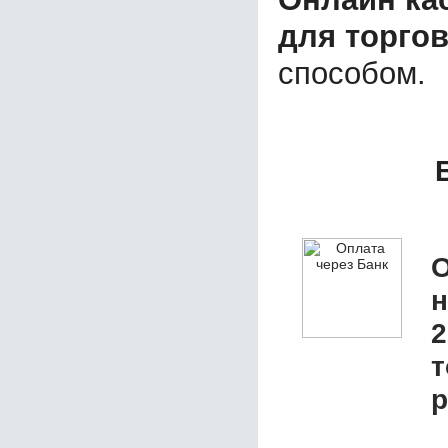
для торгов
способом.
О
2
т
р