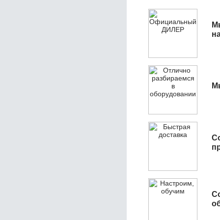
М
н
М
С
п
С
об