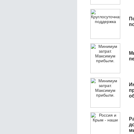
П
п
М
п
И
п
о
Р
д
м