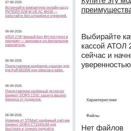
Купите эту мо
07-08-2026
преимущества
Встречайте компактную онлайн-кассу
РИТЕЙЛ-02Ф W UE AC ФН36 —
работайте без штрафов и очередей.
06-08-2026
Выбирайте ка
АТОЛ 27Ф Черный Без ФН поступил в
продажу — экономьте на фискальном
кассой АТОЛ 
накопителе.
сейчас и начн
06-08-2026
уверенностью
Представляем надёжную сушилку для
рук Puff-8828W для офисов и кафе.
06-08-2026
Представляем надёжный детектор
банкнот DORS 1250: защита вашего
Характеристики
бизнеса от подделок.
Файлы
06-08-2026
Новинка от STiMart: надёжный счётчик
банкнот DORS CT1040UM для
Нет файлов
быстрого и точного подсчёта