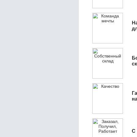
Н
д
Б
с
Га
н
С