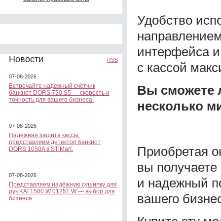
Удобство исп
направлением
интерфейса и
Новости
RSS
с кассой мак
07-08-2026
Встречайте надёжный счётчик
Вы сможете л
банкнот DORS 750 S5 — скорость и
точность для вашего бизнеса.
несколько м
07-08-2026
Надёжная защита кассы:
представляем детектор банкнот
Приобретая о
DORS 1050A в STiMart.
вы получаете 
07-08-2026
и надежный п
Представляем надёжную сушилку для
рук KAI 1500 W 01251.W — выбор для
вашего бизнес
бизнеса.