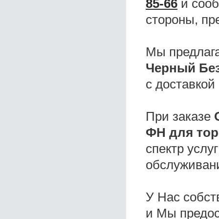
85-66
и сооб
стороны, пр
Мы предлаг
Черный Без
с доставкой
При заказе
ФН для тор
спектр услу
обслуживани
У Нас собс
и Мы предо