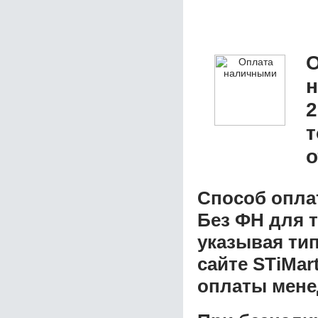
О
2
т
о
Способ опла
Без ФН для 
указывая ти
сайте STiMar
оплаты мене