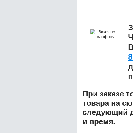
З
Ч
В
8
д
п
При заказе т
товара на ск
следующий д
и время.