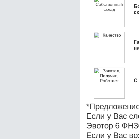
Б
с
Га
н
С
*Предложение
Если у Вас с
Эвотор 6 ФН3
Если у Вас в