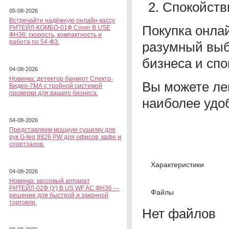
Спокойств
05-08-2026
Встречайте надёжную онлайн-кассу
Покупка онла
РИТЕЙЛ-КОМБО-01Ф Cover B USE
ФН36: скорость, компактность и
работа по 54-ФЗ.
разумный выб
бизнеса и сп
04-08-2026
Новинка: детектор банкнот Спектр-
Вы можете ле
Видео-7МА с тройной системой
проверки для вашего бизнеса.
наиболее удо
04-08-2026
Представляем мощную сушилку для
рук G-teq 8826 PW для офисов, кафе и
спортзалов.
Характеристики
04-08-2026
Новинка: кассовый аппарат
РИТЕЙЛ-02Ф (У) B US WF AC ФН36 —
Файлы
решение для быстрой и законной
торговли.
Нет файлов