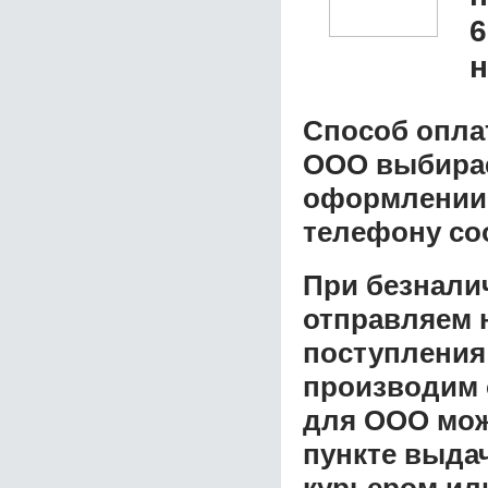
6
н
Способ опла
ООО
выбирае
оформлении з
телефону со
При безнали
отправляем н
поступления
производим 
для ООО
мож
пункте выдач