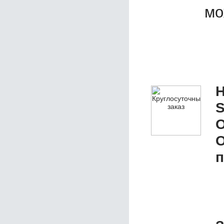
мо
Н
S
О
п