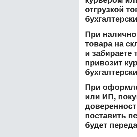
курьером ил
отгрузкой т
бухгалтерски
При налично
товара на ск
и забираете 
привозит ку
бухгалтерски
При оформле
или ИП, пок
доверенност
поставить пе
будет перед