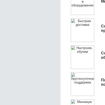
М
С
п
С
об
П
п