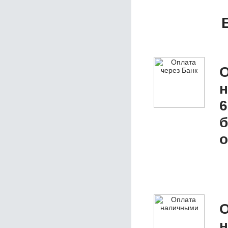
О
6
б
о
О