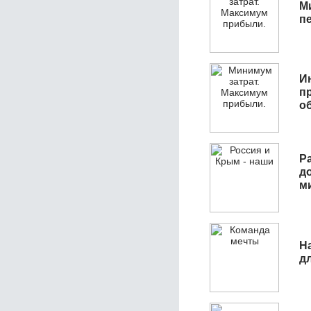
М
п
И
п
о
Р
д
м
Н
д