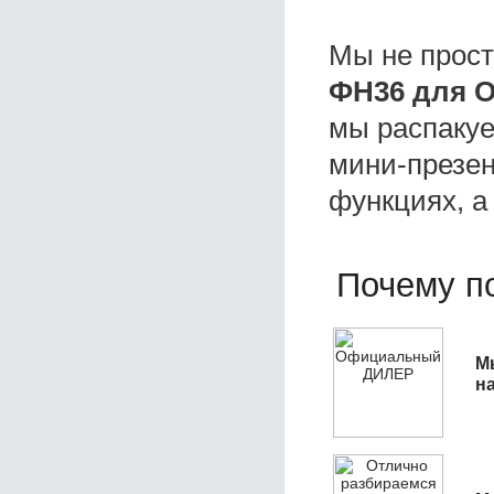
Мы не прос
ФН36 для 
мы распакуе
мини-презен
функциях, а
Почему по
М
н