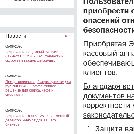
Пользователь
приобрести о
опасений от
безопасности
Новости
RSS
Приобретая Э
05-08-2026
кассовый апп
Встречайте надёжный счётчик
банкнот DORS 620 АS: точность и
обеспечивающ
скорость в каждом движении.
клиентов.
05-08-2026
Представляем надёжную сушилку для
Благодаря вс
рук Puff-8840 — эффективное
решение для офиса, кафе и
документов на
спортзала.
корректности
05-08-2026
законодательс
Встречайте DORS 125: современный
детектор банкнот для вашего
бизнеса.
Защита ва