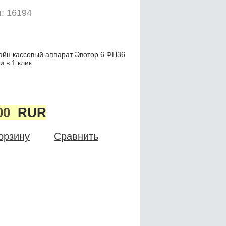
: 16194
айн кассовый аппарат Эвотор 6 ФН36
и в 1 клик
00
RUR
орзину
Сравнить