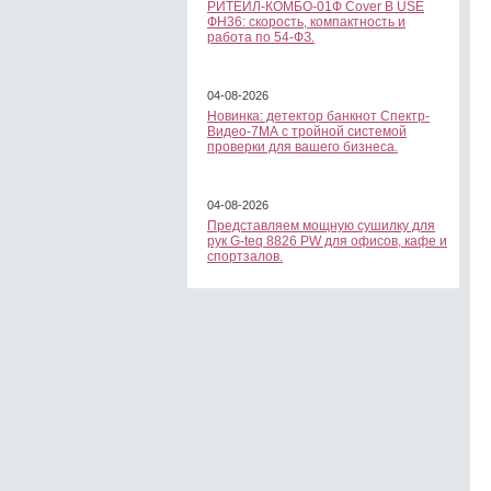
РИТЕЙЛ-КОМБО-01Ф Cover B USE
ФН36: скорость, компактность и
работа по 54-ФЗ.
04-08-2026
Новинка: детектор банкнот Спектр-
Видео-7МА с тройной системой
проверки для вашего бизнеса.
04-08-2026
Представляем мощную сушилку для
рук G-teq 8826 PW для офисов, кафе и
спортзалов.