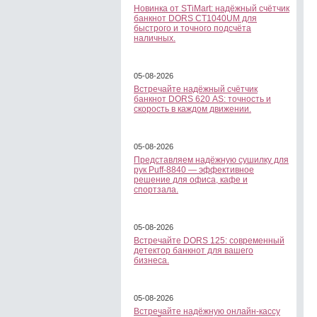
Новинка от STiMart: надёжный счётчик
банкнот DORS CT1040UM для
быстрого и точного подсчёта
наличных.
05-08-2026
Встречайте надёжный счётчик
банкнот DORS 620 АS: точность и
скорость в каждом движении.
05-08-2026
Представляем надёжную сушилку для
рук Puff-8840 — эффективное
решение для офиса, кафе и
спортзала.
05-08-2026
Встречайте DORS 125: современный
детектор банкнот для вашего
бизнеса.
05-08-2026
Встречайте надёжную онлайн-кассу