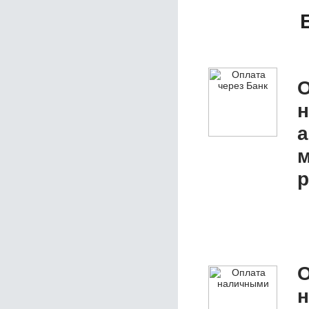
О
а
м
р
О