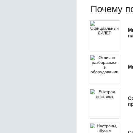
Почему по
М
н
М
С
п
С