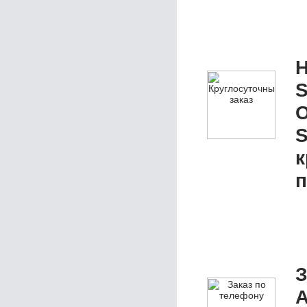
Н
S
О
S
к
п
З
А