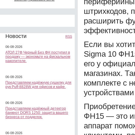
периферийным
штрихкодов, п
расширить фу
эффективност
Новости
RSS
Если вы хоти
06-08-2026
Sigma 10 ФН15
АТОЛ 27Ф Черный Без ФН поступил в
продажу — экономьте на фискальном
накопителе.
его у официа
магазинах. Та
06-08-2026
комплекте с
Представляем надёжную сушилку для
рук Puff-8828W для офисов и кафе.
устройствами
06-08-2026
Приобретение
Представляем надёжный детектор
банкнот DORS 1250: защита вашего
ФН15 — это и
бизнеса от подделок.
аппарат помо
06-08-2026