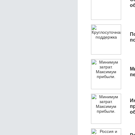
об
П
п
М
п
И
п
о