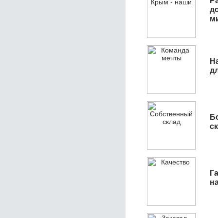
Р
д
м
Н
д
Б
с
Га
н