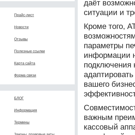
даёт возможн
ситуации и тр
Прайс-лист
Кроме того, 
Новости
возможностям
Отзывы
параметры пе
Полезные ссылки
информации н
подключения к
Карта сайта
адаптировать
Форма связи
вашего бизне
эффективност
БЛОГ
Совместимост
Информация
важным преим
Термины
кассовый апп
Законы, правовые акты