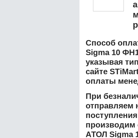
а
м
р
Способ опла
Sigma 10 ФН1
указывая ти
сайте STiMar
оплаты мене
При безнали
отправляем н
поступления
производим 
АТОЛ Sigma 