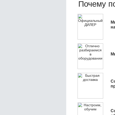
Почему по
М
н
М
С
п
С