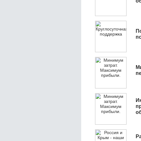
об
П
п
М
п
И
п
о
Р