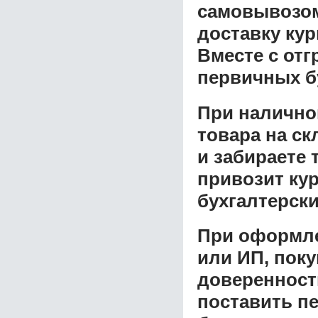
самовывозом 
доставку ку
Вместе с от
первичных б
При налично
товара на ск
и забираете 
привозит ку
бухгалтерски
При оформле
или ИП, пок
доверенност
поставить пе