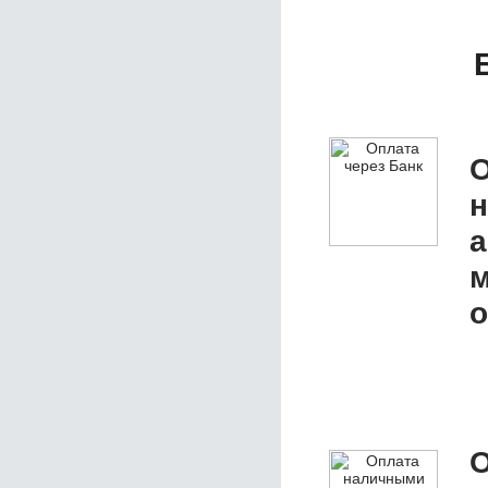
О
а
м
о
О