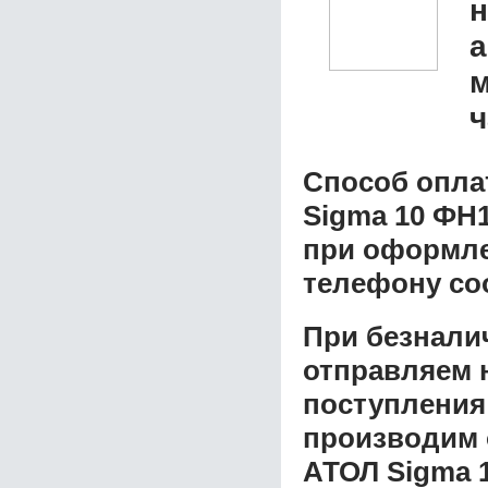
а
м
ч
Способ опла
Sigma 10 ФН
при оформлен
телефону со
При безнали
отправляем н
поступления
производим 
АТОЛ Sigma 