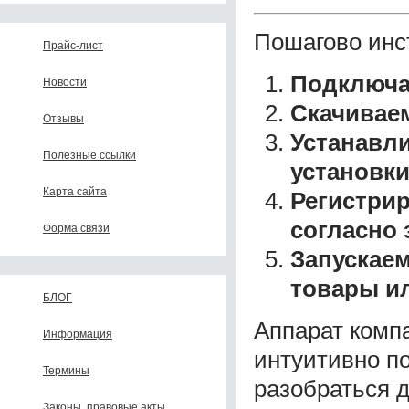
Пошагово инст
Прайс-лист
Подключа
Новости
Скачивае
Отзывы
Устанавли
Полезные ссылки
установки
Карта сайта
Регистрир
согласно 
Форма связи
Запускаем
товары ил
БЛОГ
Аппарат комп
Информация
интуитивно п
Термины
разобраться д
Законы, правовые акты