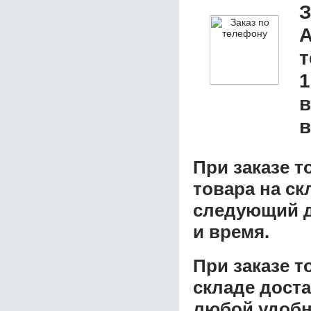
З
А
1
в
в
При заказе т
товара на ск
следующий д
и время.
При заказе 
складе доста
любой удобн