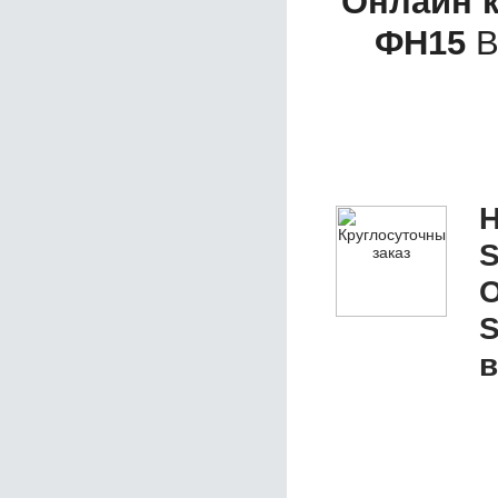
Онлайн к
ФН15
В
Н
S
О
S
в