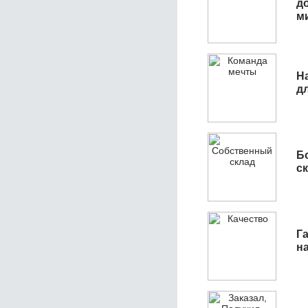
д
м
Н
д
Б
с
Га
н