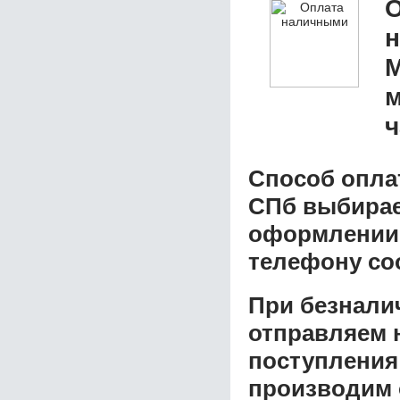
О
М
м
ч
Способ опла
СПб
выбирает
оформлении з
телефону со
При безнали
отправляем н
поступления
производим 