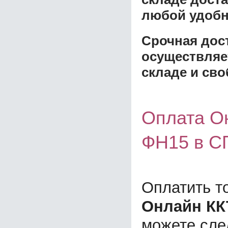
любой удобн
Срочная дост
осуществляе
складе и сво
Оплата О
ФН15 в С
Оплатить т
Онлайн КК
можете сл