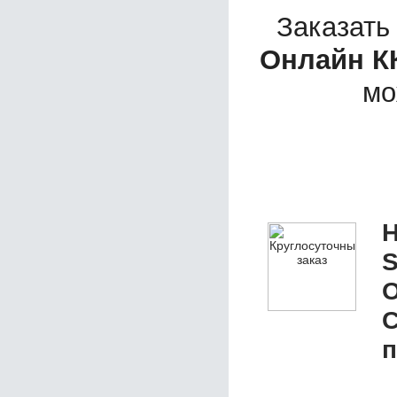
Заказать
Онлайн К
мо
Н
S
О
п