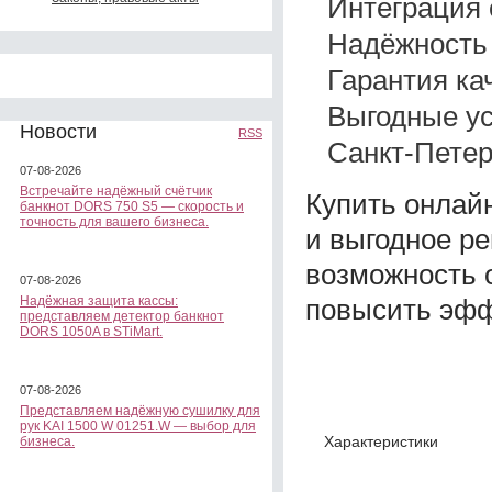
Интеграция 
Надёжность 
Гарантия ка
Выгодные ус
Новости
RSS
Санкт-Петер
07-08-2026
Встречайте надёжный счётчик
Купить онлай
банкнот DORS 750 S5 — скорость и
точность для вашего бизнеса.
и выгодное ре
возможность 
07-08-2026
повысить эфф
Надёжная защита кассы:
представляем детектор банкнот
DORS 1050A в STiMart.
07-08-2026
Представляем надёжную сушилку для
рук KAI 1500 W 01251.W — выбор для
Характеристики
бизнеса.