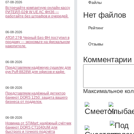
Файлы
07-08-2026
Встречайте компактную онлайн-кассу
РИТЕЙЛ-02Ф W UE AC ФН36 —
Нет файлов
работайте без штрафов и очередей.
Рейтинг
06-08-2026
АТОЛ 27Ф Черный Без ФН поступил в
продажу — экономьте на фискальном
Отзывы
накопителе.
Комментарии 
06-08-2026
Представляем надёжную сушилку для
рук Puff-8828W для офисов и кафе.
06-08-2026
Максимальное кол
Представляем надёжный детектор
банкнот DORS 1250: защита вашего
бизнеса от подделок.
06-08-2026
Новинка от STiMart: надёжный счётчик
банкнот DORS CT1040UM для
быстрого и точного подсчёта