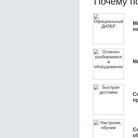
Почему по
М
н
М
С
п
С
об