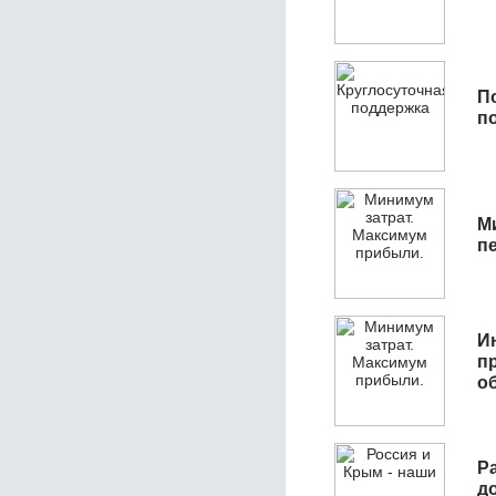
П
п
М
п
И
п
о
Р
д