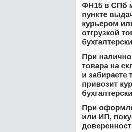
ФН15 в СПб
м
пункте выдач
курьером ил
отгрузкой т
бухгалтерски
При налично
товара на ск
и забираете 
привозит ку
бухгалтерски
При оформле
или ИП, пок
доверенност