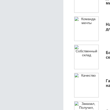
м
Н
д
Б
с
Га
н