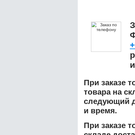
З
Ф
+
р
и
При заказе т
товара на ск
следующий д
и время.
При заказе 
складе доста