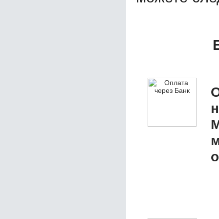
О
М
м
о