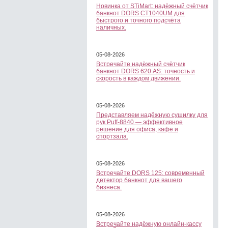
Новинка от STiMart: надёжный счётчик
банкнот DORS CT1040UM для
быстрого и точного подсчёта
наличных.
05-08-2026
Встречайте надёжный счётчик
банкнот DORS 620 АS: точность и
скорость в каждом движении.
05-08-2026
Представляем надёжную сушилку для
рук Puff-8840 — эффективное
решение для офиса, кафе и
спортзала.
05-08-2026
Встречайте DORS 125: современный
детектор банкнот для вашего
бизнеса.
05-08-2026
Встречайте надёжную онлайн-кассу