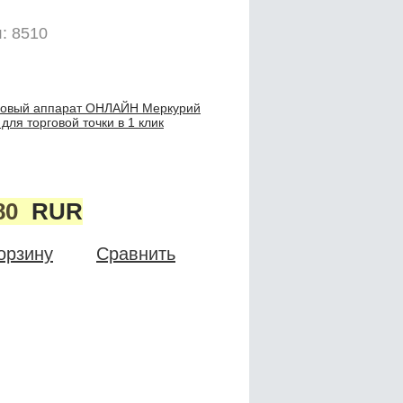
: 8510
совый аппарат ОНЛАЙН Меркурий
ля торговой точки в 1 клик
80
RUR
орзину
Сравнить