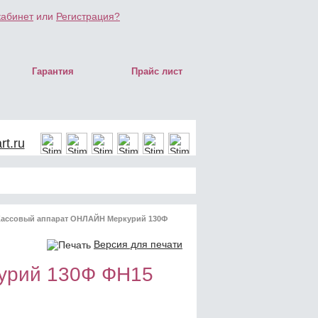
кабинет
или
Регистрация?
Гарантия
Прайс лист
t.ru
Кассовый аппарат ОНЛАЙН Меркурий 130Ф
Версия для печати
урий 130Ф ФН15