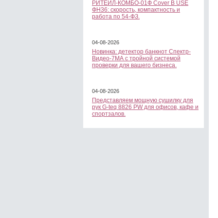
РИТЕЙЛ-КОМБО-01Ф Cover B USE
ФН36: скорость, компактность и
работа по 54-ФЗ.
04-08-2026
Новинка: детектор банкнот Спектр-
Видео-7МА с тройной системой
проверки для вашего бизнеса.
04-08-2026
Представляем мощную сушилку для
рук G-teq 8826 PW для офисов, кафе и
спортзалов.