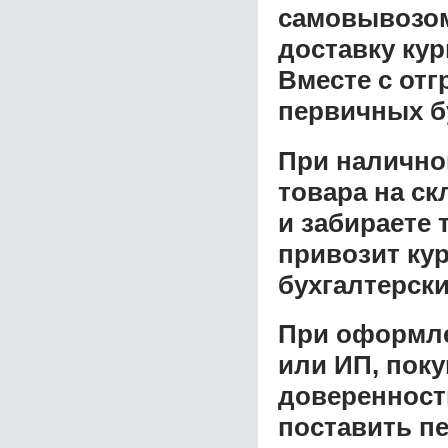
самовывозом 
доставку ку
Вместе с от
первичных б
При налично
товара на ск
и забираете 
привозит ку
бухгалтерски
При оформле
или ИП, пок
доверенност
поставить пе