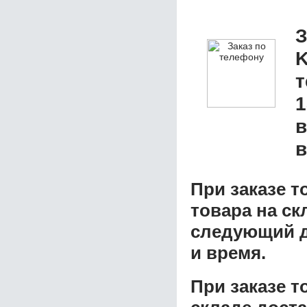
З
K
1
в
в
При заказе т
товара на ск
следующий д
и время.
При заказе 