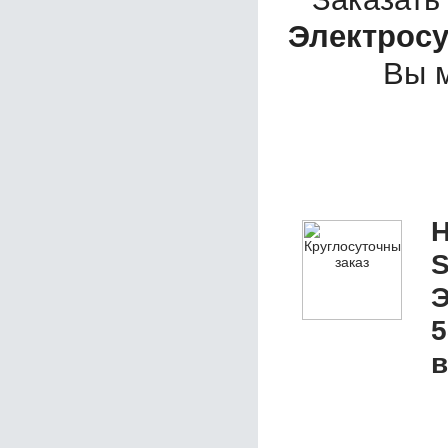
Электросу
Вы 
Н
S
Э
5
в