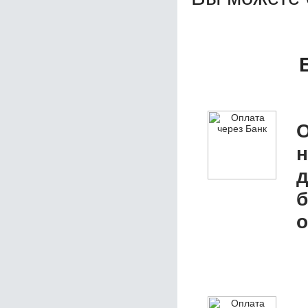
О
д
б
о