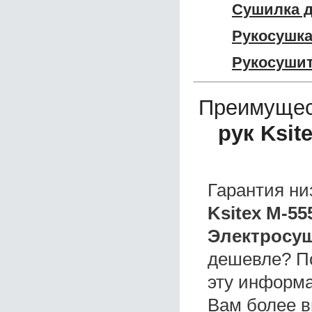
Сушилка д
Рукосушка
Рукосушит
Преимущес
рук Ksit
Гарантия ни
Ksitex M-55
Электросуш
дешевле? П
эту информа
Вам более в