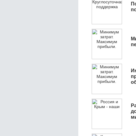
П
п
М
п
И
п
о
Р
д
м