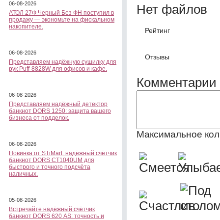
06-08-2026
Нет файлов
АТОЛ 27Ф Черный Без ФН поступил в
продажу — экономьте на фискальном
накопителе.
Рейтинг
06-08-2026
Отзывы
Представляем надёжную сушилку для
рук Puff-8828W для офисов и кафе.
Комментарии 
06-08-2026
Представляем надёжный детектор
банкнот DORS 1250: защита вашего
бизнеса от подделок.
Максимальное кол
06-08-2026
Новинка от STiMart: надёжный счётчик
банкнот DORS CT1040UM для
быстрого и точного подсчёта
наличных.
05-08-2026
Встречайте надёжный счётчик
банкнот DORS 620 АS: точность и