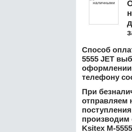
О
д
з
Способ опла
5555 JET
выби
оформлении з
телефону со
При безнали
отправляем н
поступления
производим 
Ksitex M-555