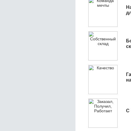
Н
д
Б
с
Га
н
С