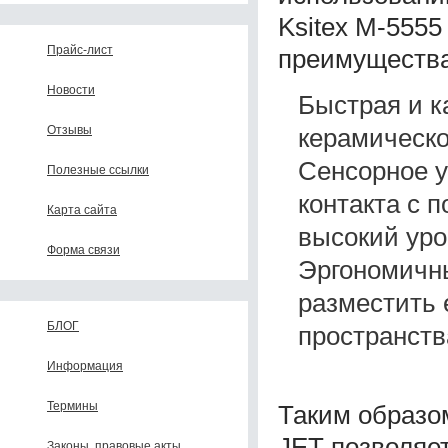
Ksitex M-555
Прайс-лист
преимущества
Новости
Быстрая и к
керамическо
Отзывы
Сенсорное у
Полезные ссылки
контакта с 
Карта сайта
высокий уро
Форма связи
Эргономичны
разместить 
БЛОГ
пространств
Информация
Термины
Таким образом
JET позволяе
Законы, правовые акты