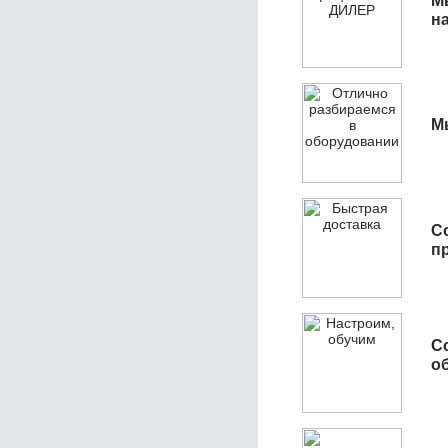
М
н
М
С
п
С
об