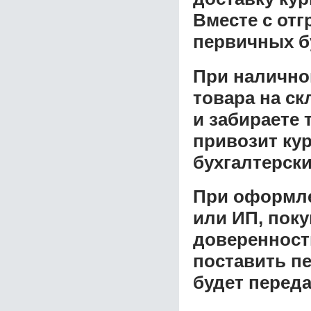
Вместе с от
первичных б
При налично
товара на ск
и забираете 
привозит ку
бухгалтерски
При оформле
или ИП, пок
доверенност
поставить пе
будет перед