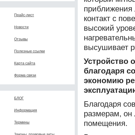
приближения 
Прайс-лист
контакт с пов
высокий уров
Новости
нагревательн
Отзывы
высушивает р
Полезные ссылки
Устройство 
Карта сайта
благодаря с
Форма связи
экономию ре
эксплуатаци
БЛОГ
Благодаря со
Информация
размерам, он 
помещения.
Термины
Законы, правовые акты