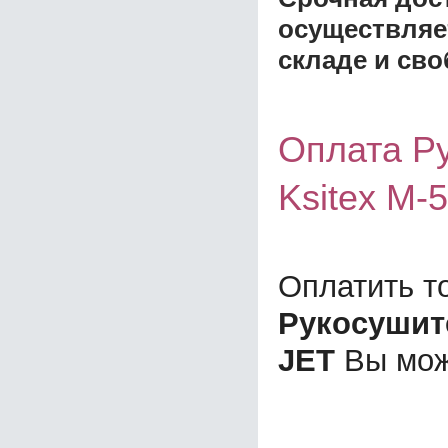
осуществляе
складе и сво
Оплата Р
Ksitex M-
Оплатить т
Рукосушите
JET
Вы мож