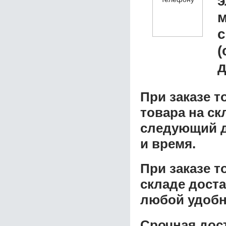
э
м
с
(
д
При заказе т
товара на ск
следующий д
и время.
При заказе 
складе доста
любой удобн
Срочная дост