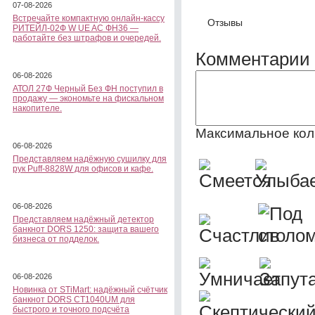
07-08-2026
Встречайте компактную онлайн-кассу
Отзывы
РИТЕЙЛ-02Ф W UE AC ФН36 —
работайте без штрафов и очередей.
Комментарии 
06-08-2026
АТОЛ 27Ф Черный Без ФН поступил в
продажу — экономьте на фискальном
накопителе.
Максимальное кол
06-08-2026
Представляем надёжную сушилку для
рук Puff-8828W для офисов и кафе.
06-08-2026
Представляем надёжный детектор
банкнот DORS 1250: защита вашего
бизнеса от подделок.
06-08-2026
Новинка от STiMart: надёжный счётчик
банкнот DORS CT1040UM для
быстрого и точного подсчёта