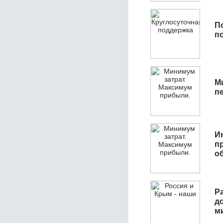
П
п
М
п
И
п
о
Р
д
м