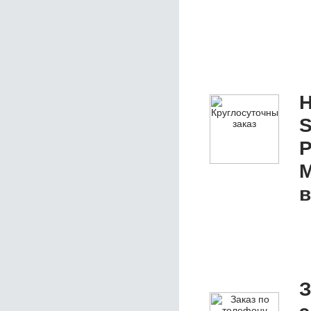
Н
S
Р
M
в
З