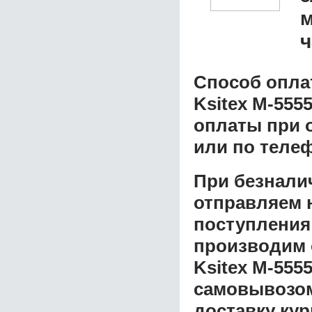
м
ч
Способ опла
Ksitex M-555
оплаты при о
или по теле
При безнали
отправляем н
поступления
производим 
Ksitex M-555
самовывозом 
доставку ку