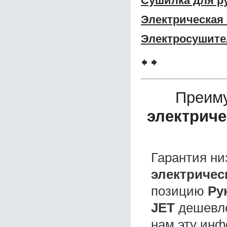
Сушилка для ру
Электрическая 
Электросушител
🠸
🠺
Преим
электриче
Гарантия ни
электрическ
позицию
Ру
JET
дешевл
нам эту инф