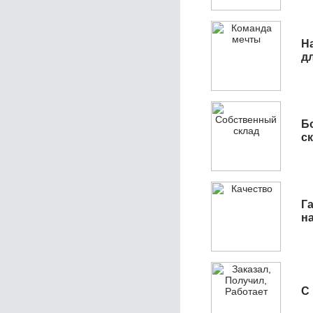
Н
д
Б
с
Га
н
С