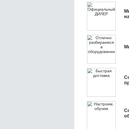
М
н
М
С
п
С
об