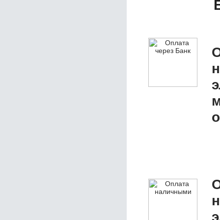
О
э
м
о
О
э